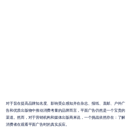
脑电图（EEG）
如何评估消费者
对平面广告的反
应
H.B.
Duran
更新于
2026年6月11日
对于旨在提高品牌知名度、影响受众感知并在杂志、报纸、直邮、户外广
告和优质出版物中推动消费考量的品牌而言，平面广告仍然是一个宝贵的
渠道。然而，对于营销机构和媒体出版商来说，一个挑战依然存在：了解
消费者在观看平面广告时的真实反应。