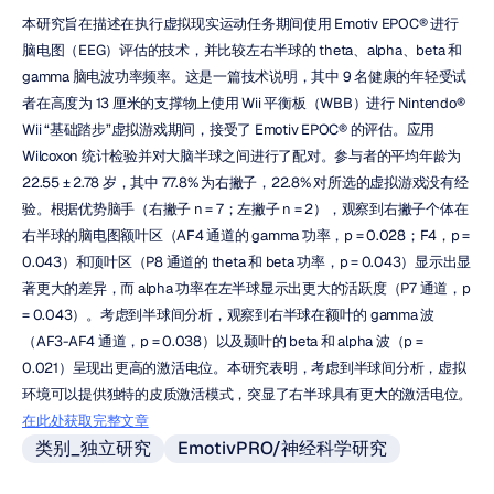
本研究旨在描述在执行虚拟现实运动任务期间使用 Emotiv EPOC® 进行
脑电图（EEG）评估的技术，并比较左右半球的 theta、alpha、beta 和 
gamma 脑电波功率频率。这是一篇技术说明，其中 9 名健康的年轻受试
者在高度为 13 厘米的支撑物上使用 Wii 平衡板（WBB）进行 Nintendo® 
Wii “基础踏步”虚拟游戏期间，接受了 Emotiv EPOC® 的评估。应用 
Wilcoxon 统计检验并对大脑半球之间进行了配对。参与者的平均年龄为 
22.55 ± 2.78 岁，其中 77.8% 为右撇子，22.8% 对所选的虚拟游戏没有经
验。根据优势脑手（右撇子 n = 7；左撇子 n = 2），观察到右撇子个体在
右半球的脑电图额叶区（AF4 通道的 gamma 功率，p = 0.028；F4，p = 
0.043）和顶叶区（P8 通道的 theta 和 beta 功率，p = 0.043）显示出显
著更大的差异，而 alpha 功率在左半球显示出更大的活跃度（P7 通道，p 
= 0.043）。考虑到半球间分析，观察到右半球在额叶的 gamma 波
（AF3-AF4 通道，p = 0.038）以及颞叶的 beta 和 alpha 波（p = 
0.021）呈现出更高的激活电位。本研究表明，考虑到半球间分析，虚拟
环境可以提供独特的皮质激活模式，突显了右半球具有更大的激活电位。
在此处获取完整文章
类别_独立研究
EmotivPRO/神经科学研究