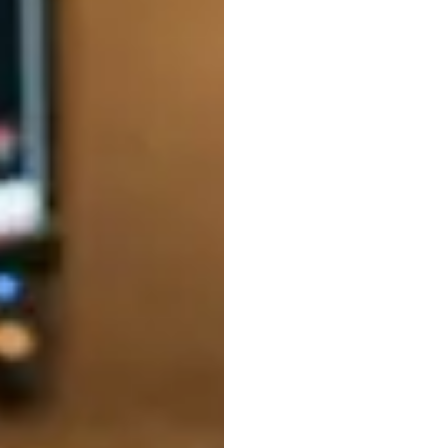
偏好
（EE
努里·贾维特
更新于
2012年