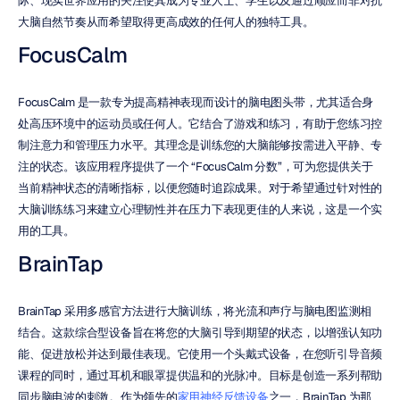
际、现实世界应用的关注使其成为专业人士、学生以及通过顺应而非对抗
大脑自然节奏从而希望取得更高成效的任何人的独特工具。
FocusCalm
FocusCalm 是一款专为提高精神表现而设计的脑电图头带，尤其适合身
处高压环境中的运动员或任何人。它结合了游戏和练习，有助于您练习控
制注意力和管理压力水平。其理念是训练您的大脑能够按需进入平静、专
注的状态。该应用程序提供了一个 “FocusCalm 分数”，可为您提供关于
当前精神状态的清晰指标，以便您随时追踪成果。对于希望通过针对性的
大脑训练练习来建立心理韧性并在压力下表现更佳的人来说，这是一个实
用的工具。
BrainTap
BrainTap 采用多感官方法进行大脑训练，将光流和声疗与脑电图监测相
结合。这款综合型设备旨在将您的大脑引导到期望的状态，以增强认知功
能、促进放松并达到最佳表现。它使用一个头戴式设备，在您听引导音频
课程的同时，通过耳机和眼罩提供温和的光脉冲。目标是创造一系列帮助
同步脑电波的刺激。作为领先的
家用神经反馈设备
之一，BrainTap 为那