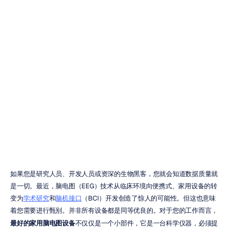
2026年最佳家用
脑电图（EEG）
设备：详细对比
Duong
Tran
更新于
2025年10月9日
如果您是研究人员、开发人员或资深的生物黑客，您就会知道数据质量就
是一切。最近，脑电图（EEG）技术从临床环境向便携式、家用设备的转
变为
学术研究
和
脑机接口
（BCI）开发创造了惊人的可能性。但这也意味
着您需要进行甄别。并非所有设备都是同等优良的。对于您的工作而言，
最好的家用脑电图设备
不仅仅是一个小部件，它是一台科学仪器，必须提