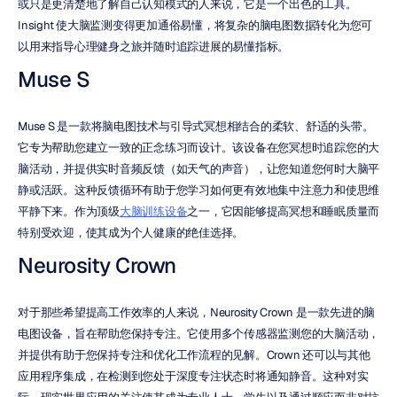
或只是更清楚地了解自己认知模式的人来说，它是一个出色的工具。
Insight 使大脑监测变得更加通俗易懂，将复杂的脑电图数据转化为您可
以用来指导心理健身之旅并随时追踪进展的易懂指标。
Muse S
Muse S 是一款将脑电图技术与引导式冥想相结合的柔软、舒适的头带。
它专为帮助您建立一致的正念练习而设计。该设备在您冥想时追踪您的大
脑活动，并提供实时音频反馈（如天气的声音），让您知道您何时大脑平
静或活跃。这种反馈循环有助于您学习如何更有效地集中注意力和使思维
平静下来。作为顶级
大脑训练设备
之一，它因能够提高冥想和睡眠质量而
特别受欢迎，使其成为个人健康的绝佳选择。
Neurosity Crown
对于那些希望提高工作效率的人来说，Neurosity Crown 是一款先进的脑
电图设备，旨在帮助您保持专注。它使用多个传感器监测您的大脑活动，
并提供有助于您保持专注和优化工作流程的见解。Crown 还可以与其他
应用程序集成，在检测到您处于深度专注状态时将通知静音。这种对实