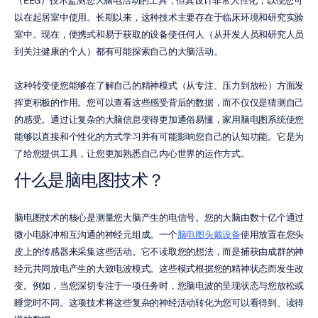
（EEG）技术监测您大脑电活动的工具，但其设计非常人性化，以便您可
以在起居室中使用。长期以来，这种技术主要存在于临床环境和研究实验
室中。现在，便携式和易于获取的设备使任何人（从开发人员和研究人员
到关注健康的个人）都有可能探索自己的大脑活动。
这种转变使您能够在了解自己的精神模式（从专注、压力到放松）方面发
挥更积极的作用。您可以查看这些感受背后的数据，而不仅仅是猜测自己
的感受。通过让复杂的大脑信息变得更加通俗易懂，家用脑电图系统使您
能够以直接和个性化的方式学习并有可能影响您自己的认知功能。它是为
了给您提供工具，让您更加熟悉自己内心世界的运作方式。
什么是脑电图技术？
脑电图技术的核心是测量您大脑产生的电信号。您的大脑由数十亿个通过
微小电脉冲相互沟通的神经元组成。一个
脑电图头戴设备
使用放置在您头
皮上的传感器来采集这些活动。它不读取您的想法，而是捕获由成群的神
经元共同放电产生的大致电波模式。这些模式根据您的精神状态而发生改
变。例如，当您深切专注于一项任务时，您脑电波的呈现状态与您放松或
睡觉时不同。这项技术将这些复杂的神经活动转化为您可以看得到、读得