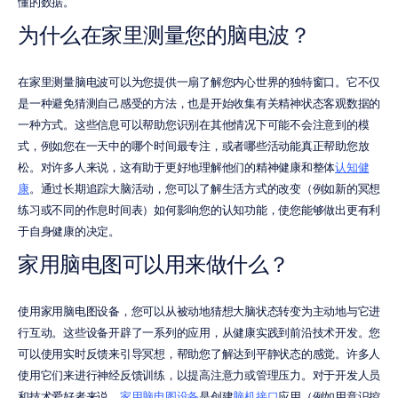
懂的数据。
为什么在家里测量您的脑电波？
在家里测量脑电波可以为您提供一扇了解您内心世界的独特窗口。它不仅
是一种避免猜测自己感受的方法，也是开始收集有关精神状态客观数据的
一种方式。这些信息可以帮助您识别在其他情况下可能不会注意到的模
式，例如您在一天中的哪个时间最专注，或者哪些活动能真正帮助您放
松。对许多人来说，这有助于更好地理解他们的精神健康和整体
认知健
康
。通过长期追踪大脑活动，您可以了解生活方式的改变（例如新的冥想
练习或不同的作息时间表）如何影响您的认知功能，使您能够做出更有利
于自身健康的决定。
家用脑电图可以用来做什么？
使用家用脑电图设备，您可以从被动地猜想大脑状态转变为主动地与它进
行互动。这些设备开辟了一系列的应用，从健康实践到前沿技术开发。您
可以使用实时反馈来引导冥想，帮助您了解达到平静状态的感觉。许多人
使用它们来进行神经反馈训练，以提高注意力或管理压力。对于开发人员
和技术爱好者来说，
家用脑电图设备
是创建
脑机接口
应用（例如用意识控