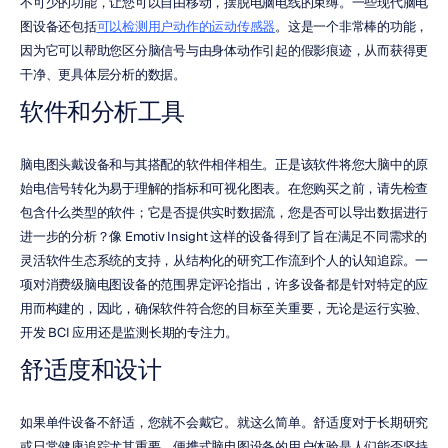
不可少的功能，让您可以自由移动，摆脱电脑电线的束缚。一些现代脑电
图设备还包括
可以检测用户动作的运动传感器
。这是一个非常棒的功能，
因为它可以帮助您区分脑信号与由身体动作引起的假影痕迹，从而获得更
干净、更具体层分析的数据。
软件和分析工具
脑电图头戴设备和与其搭配的软件相伴相生。正是该软件将您大脑中的原
始电信号转化为易于理解的指标和可视化图表。在您购买之前，请先检查
包含什么类型的软件；它是否提供实时数据流，您是否可以导出数据进行
进一步的分析？像 Emotiv Insight 这样的设备得到了旨在满足不同需求的
灵活软件生态系统的支持，从结构化的研究工作流到个人的认知追踪。一
项对消费级脑电图设备的范围界定评论指出，许多设备都是针对特定的应
用而构建的，因此，确保软件符合您的目标至关重要，无论是运行实验、
开发 BCI 应用还是监测长期的专注力。
舒适度和设计
如果单件设备不舒适，您就不会戴它。就这么简单。舒适度对于长期研究
或日常健康追踪尤其重要。便携式脑电图设备的用户体验是人们能否坚持