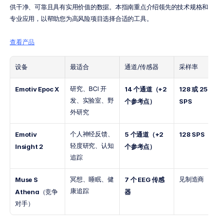
供干净、可靠且具有实用价值的数据。本指南重点介绍领先的技术规格和
专业应用，以帮助您为高风险项目选择合适的工具。
查看产品
设备
最适合
通道/传感器
采样率
研究、BCI 开
Emotiv Epoc X
14 个通道（+2 
128 或 256 
发、实验室、野
个参考点）
SPS
外研究
个人神经反馈、
Emotiv 
5 个通道（+2 
128 SPS
轻度研究、认知
Insight 2
个参考点）
追踪
冥想、睡眠、健
见制造商
Muse S 
7 个 EEG 传感
康追踪
Athena
（竞争
器
对手）