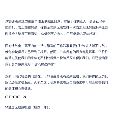
你是否感到压力重重？
 临近的截止日期、寄望于你的众人，是否让你手
忙脚乱，雪上加霜的是，你甚至忙到无法安排一次当之无愧的假期来让自
己放松？结果可想而知：
你感到压力山大，生活质量也因此打折！
面对快节奏、高压力的生活，繁重的工作和家庭责任让许多人喘不过气，
难免会觉得压力已经到了极限。然而，并非所有的压力都是坏事。它往往
能通过促使我们的身体对不利处境做出快速反应来保护我们。它还能确保
我们努力做到最好：
谁不想这样呢？
然而，现代社会的问题在于，即使生命没有受到威胁，我们身体的压力反
应也会经常被触发。久而久之，长期暴露在压力脑激素中可能会损害我们
的身体和心理健康。
14通道无线脑电图（EEG）耳机