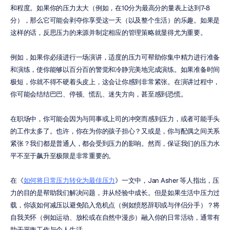
和程度。如果你的压力太大（例如，在10分为最高分的量表上达到7-8
分），那么它可能会剥夺你享受这一天（以及整个生活）的乐趣。如果是
这样的话，反思压力的来源并制定相应的管理策略就显得尤为重要。
例如，如果你必须进行一场演讲，适度的压力可帮助你集中精力进行准备
和演练，使你能够以百分百的警觉和冷静完美地完成演练。如果准备时间
极短，你就不得不硬着头皮上，这会让你感到非常紧张。在演讲过程中，
你可能会结结巴巴、停顿、慌乱、迷失方向，甚至感到恐慌。
在职场中，你可能会因为与同事或上司的冲突而感到压力，或者可能手头
的工作太多了。也许，你在为你的孩子担心？又或是，你与配偶之间关系
紧张？我们都是普通人，都会受到压力的影响。然而，保证我们的压力水
平不至于飙升至极限是非常重要的。
在《
如何将日常压力转化为最佳压力
》一文中，Jan Asher 等人指出，压
力的目的是帮助我们解决问题，并从经验中成长。但是如果生活中压力过
载，你该如何减压以避免陷入危机点（例如愤怒辞职或与伴侣分手）？将
自我关怀（例如运动、放松或在自然中漫步）融入你的日常活动，通常有
助于平衡工作与个人生活。