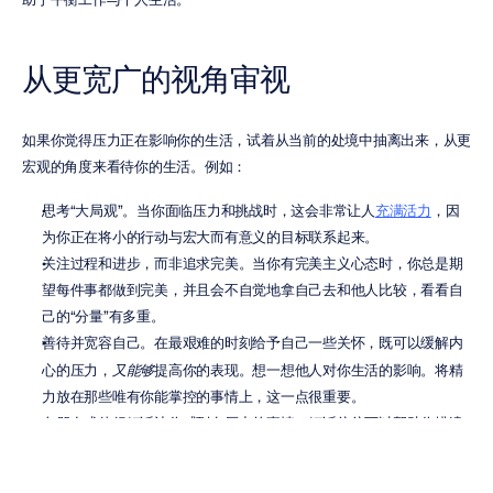
从更宽广的视角审视
如果你觉得压力正在影响你的生活，试着从当前的处境中抽离出来，从更
宏观的角度来看待你的生活。例如：
思考“大局观”。当你面临压力和挑战时，这会非常让人
充满活力
，因
为你正在将小的行动与宏大而有意义的目标联系起来。
关注过程和进步，而非追求完美。当你有完美主义心态时，你总是期
望每件事都做到完美，并且会不自觉地拿自己去和他人比较，看看自
己的“分量”有多重。
善待并宽容自己。在最艰难的时刻给予自己一些关怀，既可以缓解内
心的压力，
又能够
提高你的表现。想一想他人对你生活的影响。将精
力放在那些唯有你能掌控的事情上，这一点很重要。
向朋友或伴侣倾诉让你感到有压力的事情。倾诉往往可以帮助你排遣
和释放压力。