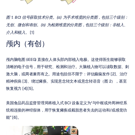
图 1. BCI 信号获取技术分类。(a) 为手术维度的分类图，包括三个级别：
无创、微创和有创。(b) 为检测维度的分类图，包括三个级别：非植入、
介入和植入。
 [1]
颅内（有创）
颅内脑电图 (iEEG) 直接在人体头部内部植入电极。这使得医生能够获取
清晰的电子信号，用于研究、检测和治疗。大脑植入物可以读取数据、刺
激大脑，或两者兼而有之。用途包括但不限于：评估癫痫发作 [2]、治疗
精神疾病 [3]、绕过瘫痪、实现意念转文本或意念转语音（图 2），甚至
恢复视力 [4][5]。
美国食品药品监督管理局将植入式 BCI 设备定义为“与中枢或外周神经系
统相连接的神经假体，用于恢复瘫痪或截肢患者失去的运动和/或感觉功
能” [6]。