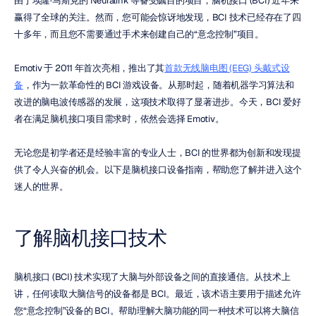
由于埃隆·马斯克的 Neuralink 等备受瞩目的项目，脑机接口 (BCI) 近年来
赢得了全球的关注。然而，您可能会惊讶地发现，BCI 技术已经存在了四
十多年，而且您不需要通过手术来创建自己的“意念控制”项目。
Emotiv 于 2011 年首次亮相，推出了其
首款无线脑电图 (EEG) 头戴式设
备
，作为一款革命性的 BCI 游戏设备。从那时起，随着机器学习算法和
改进的脑电波传感器的发展，这项技术取得了显著进步。今天，BCI 爱好
者在满足脑机接口项目需求时，依然会选择 Emotiv。
无论您是初学者还是经验丰富的专业人士，BCI 的世界都为创新和发现提
供了令人兴奋的机会。以下是脑机接口设备指南，帮助您了解并进入这个
迷人的世界。
了解脑机接口技术
脑机接口 (BCI) 技术实现了大脑与外部设备之间的直接通信。从技术上
讲，任何读取大脑信号的设备都是 BCI。最近，该术语主要用于描述允许
您“意念控制”设备的 BCI。帮助理解大脑功能的同一种技术可以将大脑信