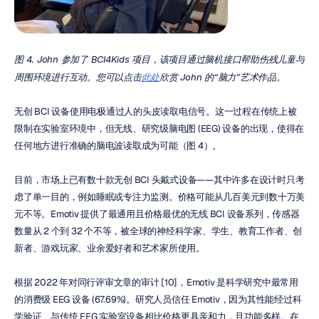
图 4. John 参加了 BCI4Kids 项目，该项目通过脑机接口帮助伤残儿童与
周围环境进行互动。您可以点击
此处
欣赏 John 的“脑力”艺术作品。
无创 BCI 设备使用电极通过人的头皮读取电信号。这一过程在传统上被
限制在实验室环境中，但无线、研究级脑电图 (EEG) 设备的出现，使得在
任何地方进行准确的脑电波读取成为可能（图 4）。
目前，市场上已有数十款无创 BCI 头戴式设备——其中许多在设计时只考
虑了单一目的，例如睡眠或专注力监测。价格可能从几百美元到数十万美
元不等。Emotiv 提供了最通用且价格最优的无线 BCI 设备系列，传感器
数量从 2 个到 32 个不等，被全球的神经科学家、学生、教育工作者、创
新者、游戏玩家、业余爱好者和艺术家所使用。
根据 2022 年对同行评审文章的审计 [10]，Emotiv 是科学研究中最常用
的消费级 EEG 设备 (67.69%)。研究人员信任 Emotiv，因为其性能经过科
学验证、与传统 EEG 实验室设备相比价格更具亲和力，且功能多样。在