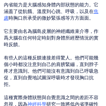
內省能力是大腦感知身體内部狀態的能力。它
涵蓋了從飢餓、溫度到心跳、呼吸，以及在
焦
慮
時胸口所承受的微妙緊張感等方方面面。
它主要由名為腦島皮層的神經纖維束介導，作
爲大腦在任何特定時刻對身體所經歷情況的實
時反饋。
有些人的這種反饋連接差得驚人。他們可能幾
個小時都沒注意到自己的肩膀緊繃，直到脖子
疼才意識到。他們可能沒有意識到自己呼吸急
促，直到自覺地試圖深呼吸時才發現胸口抗
拒。
這種實際身體狀態與自覺意識之間的差距不容
忽視，因為
神經科學
研究一致將低內省準確性