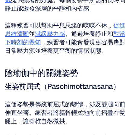
氣
提供顯著的好處。每個姿勢中所需的長時間
靜止能激發深層的平靜和內省感。
這種練習可以幫助平息思緒的喋喋不休，
促進
思維清晰
並
減緩壓力感
。通過培養靜止和
對當
下時刻的覺知
，練習者可能會發現更容易應對
日常壓力源並培養更平衡的情感狀態。
陰瑜伽中的關鍵姿勢
坐姿前屈式（Paschimottanasana）
這個姿勢是傳統前屈式的變體，涉及雙腿向前
伸直坐著。練習者將軀幹輕柔地向前摺疊在雙
腿上，讓脊椎自然微拱。