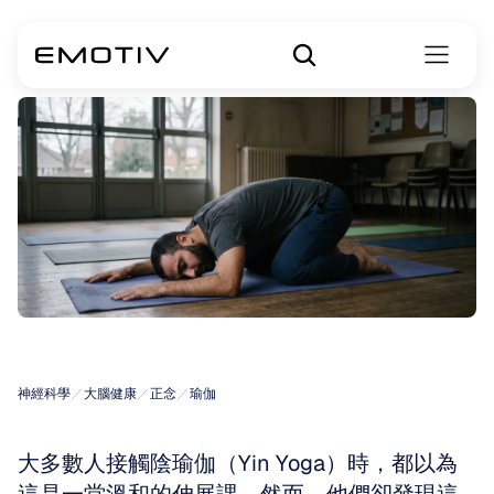
陰瑜伽羅瑜伽
神經科學
／
大腦健康
／
正念
／
瑜伽
大多數人接觸陰瑜伽（Yin Yoga）時，都以為