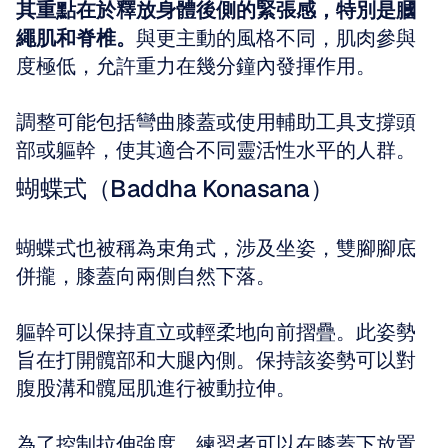
其重點在於釋放身體後側的緊張感，特別是膕
繩肌和脊椎。
與更主動的風格不同，肌肉參與
度極低，允許重力在幾分鐘內發揮作用。
調整可能包括彎曲膝蓋或使用輔助工具支撐頭
部或軀幹，使其適合不同靈活性水平的人群。
蝴蝶式（Baddha Konasana）
蝴蝶式也被稱為束角式，涉及坐姿，雙腳腳底
併攏，膝蓋向兩側自然下落。
軀幹可以保持直立或輕柔地向前摺疊。此姿勢
旨在打開髖部和大腿內側。保持該姿勢可以對
腹股溝和髖屈肌進行被動拉伸。
為了控制拉伸強度，練習者可以在膝蓋下放置