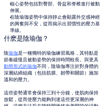
核心姿勢包括對臀部、骨盆和脊椎進行被動
伸展。
在陰瑜珈姿勢中保持靜止會顯露外交感神經
的興奮與不安，從而揭示出習慣性的壓力基
準線。
什麽是陰瑜伽？
陰
瑜伽
是一種獨特的瑜伽練習風格，其特點是
節奏緩慢且被動姿勢的保持時間較長。與更具
動態形式的瑜伽
不同，陰瑜伽專注於對身體的
深層結締組織（包括筋膜、韌帶和關節）施加
溫和的壓力。
這些姿勢通常會保持三到十分鐘，使肌肉保持
放鬆，從而使壓力能夠到達這些更深層的神