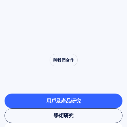
動清理步驟。
為模仿、共情以及從口吃至自閉症等臨床障礙研
究的核心角色。
與我們合作
看看當神經科學走出實
驗室時可能發生的事情
用戶及產品研究
用戶及產品研究
學術研究
學術研究