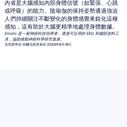
內省是大腦感知內部身體信號（如緊張、心跳
或呼吸）的能力。陰瑜伽的保持姿勢通過強迫
人們持續關注不斷變化的身體感覺來銳化這種
感知，這有助於大腦更精準地處理身體數據。
Emotiv 是一家神經科技領導者，透過可近用的 EEG 和腦部資料工
具，協助推動神經科學研究進展。
克里斯蒂安·布爾戈斯
更新於 2026年6月18日
定量腦電圖 (qEEG)
腦電圖偽影
數十年來，臨床醫生一直依賴視覺檢查腦電圖
（EEG）波形來診斷癲癇或腦病。然而，對於其
偽影（Artifacts）是由非大腦產生的無用訊號，
脑电波 Mu 節律
他廣泛的神經與精神疾病，人類肉眼很難提取出
它們會扭曲腦電圖（EEG）的視覺判讀，並破壞
在不同的腦電波節律中，有一個節律數十年來一
一致且有意義的模式。
驅動腦機介面或心理狀態監測的演算法分析。
定量腦電圖（qEEG）填補了這一空白，它通過
腦電圖數據
直吸引著神經科學家的注意，因為它似乎處於行
應用信號處理算法，將原始波形轉換為豐富的數
無論您是在解讀用於癲癇標記的原始腦電圖軌
EEG 數據提供了從頭皮測量到的電活動的具時
動、知覺和社交理解的交匯點。
閱讀文章
值特徵，例如特定頻段的功率、相干性測量，以
跡，還是將數據輸入機器學習管線，未被發現的
效性記錄。其價值不僅取決於記錄本身，還取決
Mu 節律是在感覺運動皮層上記錄到的 8-13 Hz
及與常模數據庫進行統計學對比。
偽影都可能偽裝成病理性波形，或引入降低模型
閱讀文章
於仔細的採集、透明的處理、妥善的儲存以及負
振盪，每當我們執行某個動作、觀看他人執行相
性能的變異度。
這份實用的實地指南將帶您了解腦電圖偽影的兩
責的解讀。
閱讀文章
同動作，甚至僅僅是想像執行該動作時，其能量
大類別，解釋如何識別它們獨特的時域特徵，並
都會降低。這種被稱為去同步化
閱讀文章
闡述在進行任何計算處理之前仍然至關重要的手
（desynchronization）的特性，使 Mu 節律成