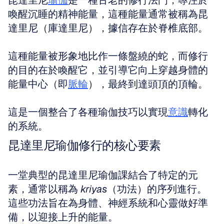
昆達里尼
瑜伽
是一種古老的修行法門，專注於
喚醒沉睡的精神能量，這種能量通常被稱為昆
達里尼（庫達里尼），據信存在於脊椎底部。
這種能量被形象地比作一條盤繞的蛇，而修行
的目的在於喚醒它，並引導它向上穿越身體的
能量中心（即
脈輪
），最終到達頭頂的頂輪。
這是一個整合了各種瑜伽技巧以實現
意識
轉化
的系統。
昆達里尼瑜伽修行的核心要素
一堂典型的昆達里尼瑜伽課結合了特定的元
素，通常以稱為 
kriyas
（功法）的序列進行。
這些功法旨在為身體、神經系統和心靈做好準
備，以迎接上升的能量。