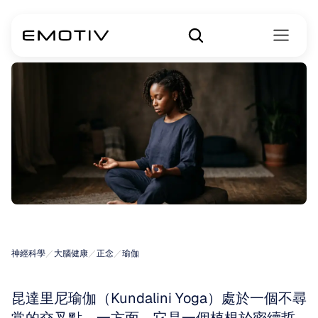
昆達里尼瑜伽
神經科學
／
大腦健康
／
正念
／
瑜伽
昆達里尼瑜伽（Kundalini Yoga）處於一個不尋