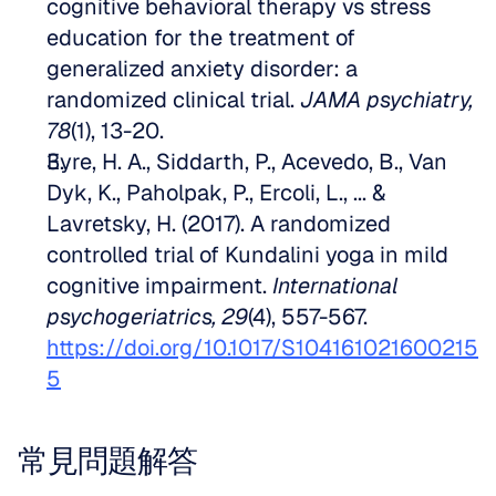
cognitive behavioral therapy vs stress 
education for the treatment of 
generalized anxiety disorder: a 
randomized clinical trial. 
JAMA psychiatry, 
78
(1), 13-20. 
Eyre, H. A., Siddarth, P., Acevedo, B., Van 
Dyk, K., Paholpak, P., Ercoli, L., ... & 
Lavretsky, H. (2017). A randomized 
controlled trial of Kundalini yoga in mild 
cognitive impairment. 
International 
psychogeriatrics, 29
(4), 557-567. 
https://doi.org/10.1017/S104161021600215
5
常見問題解答