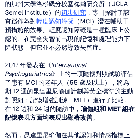
的加州大學洛杉磯分校塞梅爾研究所（UCLA 
Semel Institute）的
初步研究
，專門探討了該
實踐作為對
輕度認知障礙
（MCI）潛在輔助干
預措施的效果。輕度認知障礙是一種臨床上公
認的、在完全失智前出現的記憶和處理能力下
降狀態，但它並不必然導致失智症。
2017 年發表在《
International 
Psychogeriatrics
》上的一項隨機對照試驗評估
了患有 MCI 的老年人（55 歲及以上），將為
期 12 週的昆達里尼瑜伽計劃與黃金標準的主動
對照組：記憶增強訓練（MET）進行了比較。
在 12 週和 24 週的隨訪中，
瑜伽組和 MET 組在
記憶表現方面均表現出顯著改善
。
然而，昆達里尼瑜伽在其他認知和情感指標上