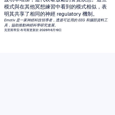
模式與在其他冥想練習中看到的模式相似，表
明其共享了相同的神經 regulatory 機制。
Emotiv 是一家神經科技領導者，透過可近用的 EEG 和腦部資料工
具，協助推動神經科學研究進展。
克里斯蒂安·布哥斯
更新於 2026年6月19日
定量腦電圖 (qEEG)
腦電圖偽影
數十年來，臨床醫生一直依賴視覺檢查腦電圖
（EEG）波形來診斷癲癇或腦病。然而，對於其
偽影（Artifacts）是由非大腦產生的無用訊號，
脑电波 Mu 節律
他廣泛的神經與精神疾病，人類肉眼很難提取出
它們會扭曲腦電圖（EEG）的視覺判讀，並破壞
在不同的腦電波節律中，有一個節律數十年來一
一致且有意義的模式。
驅動腦機介面或心理狀態監測的演算法分析。
定量腦電圖（qEEG）填補了這一空白，它通過
腦電圖數據
直吸引著神經科學家的注意，因為它似乎處於行
應用信號處理算法，將原始波形轉換為豐富的數
無論您是在解讀用於癲癇標記的原始腦電圖軌
EEG 數據提供了從頭皮測量到的電活動的具時
動、知覺和社交理解的交匯點。
閱讀文章
值特徵，例如特定頻段的功率、相干性測量，以
跡，還是將數據輸入機器學習管線，未被發現的
效性記錄。其價值不僅取決於記錄本身，還取決
Mu 節律是在感覺運動皮層上記錄到的 8-13 Hz
及與常模數據庫進行統計學對比。
偽影都可能偽裝成病理性波形，或引入降低模型
閱讀文章
於仔細的採集、透明的處理、妥善的儲存以及負
振盪，每當我們執行某個動作、觀看他人執行相
性能的變異度。
這份實用的實地指南將帶您了解腦電圖偽影的兩
責的解讀。
閱讀文章
同動作，甚至僅僅是想像執行該動作時，其能量
大類別，解釋如何識別它們獨特的時域特徵，並
都會降低。這種被稱為去同步化
閱讀文章
闡述在進行任何計算處理之前仍然至關重要的手
（desynchronization）的特性，使 Mu 節律成
動清理步驟。
為模仿、共情以及從口吃至自閉症等臨床障礙研