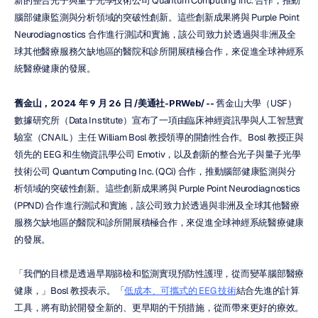
新的整合光子與量子光學技術公司 Quantum Computing Inc. 合作，推動
腦部健康監測與分析領域的突破性創新。這些創新成果將與 Purple Point 
Neurodiagnostics 合作進行測試和實施，該公司致力於透過與非洲及全
球其他醫療服務欠缺地區的醫院和診所開展積極合作，來促進全球神經系
統醫療健康的發展。
舊金山，2024 年 9 月 26 日 /美通社-PRWeb/ --
 舊金山大學（USF）
數據研究所（Data Institute）宣布了一項由臨床神經資訊學與人工智慧實
驗室（CNAIL）主任 William Bosl 教授領導的開創性合作。Bosl 教授正與
領先的 EEG 和生物資訊學公司 Emotiv，以及創新的整合光子與量子光學
技術公司 Quantum Computing Inc. (QCi) 合作，推動腦部健康監測與分
析領域的突破性創新。這些創新成果將與 Purple Point Neurodiagnostics 
(PPND) 合作進行測試和實施，該公司致力於透過與非洲及全球其他醫療
服務欠缺地區的醫院和診所開展積極合作，來促進全球神經系統醫療健康
的發展。
「我們的目標是透過早期篩檢和監測實現預防性護理，從而變革腦部醫療
健康，」Bosl 教授表示。「
低成本、可攜式的 EEG 技術
結合先進的計算
工具，將有助於開發全新的、更早期的干預措施，從而帶來更好的療效。