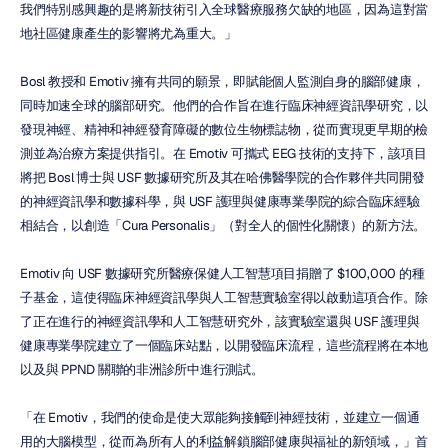
我們特別感興趣的是將新技術引入全球醫療服務欠缺的地區，因為這對當
地社區健康產生的影響將尤為重大。」
Bosl 教授和 Emotiv 擁有共同的願景，即賦能個人監測自身的腦部健康，
同時加速全球的腦部研究。他們的合作旨在進行臨床神經資訊學研究，以
發現神經、精神和神經發育障礙的數位生物標誌物，從而實現更早期的檢
測並為治療方案提供指引。在 Emotiv 可攜式 EEG 技術的支持下，該項目
將把 Bosl 博士與 USF 數據研究所及其在哈佛醫學院的合作夥伴共同開發
的神經資訊學和數據科學，與 USF 護理與健康專業學院的綜合臨床經驗
相結合，以創造「Cura Personalis」（對全人的個性化關懷）的新方法。
Emotiv 向 USF 數據研究所醫療保健人工智慧項目捐贈了 $100,000 的種
子基金，這使得臨床神經資訊學與人工智慧實驗室得以啟動這項合作。除
了正在進行的神經資訊學和人工智慧研究外，該實驗室還與 USF 護理與
健康專業學院建立了一個臨床站點，以開發臨床流程，這些流程將在本地
以及與 PPND 關聯的非洲診所中進行測試。
「在 Emotiv，我們的使命是使大眾能夠接觸到神經技術，並建立一個通
用的大腦模型，從而為所有人的利益解鎖腦部健康與福祉的新領域，」首