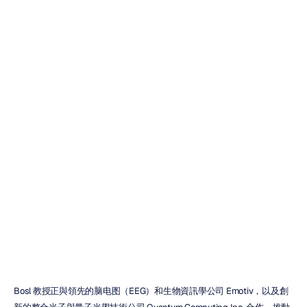
Computing
Inc.
和
Purple
Point
Neurodiagnostics
合作，共同推進
腦部健康監測
D.B.
杜蘭
更新於
2024年9月27日
Bosl 教授正與領先的脑电图（EEG）和生物資訊學公司 Emotiv，以及創