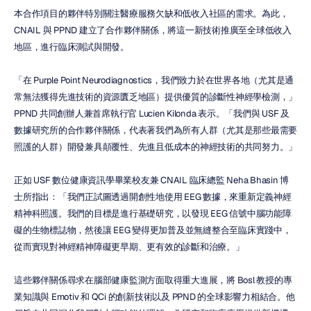
本合作項目的夥伴特別關注醫療服務欠缺和低收入社區的需求。為此，
CNAIL 與 PPND 建立了合作夥伴關係，將這一新技術推廣至全球低收入
地區，進行臨床測試與開發。
「在 Purple Point Neurodiagnostics，我們致力於在世界各地（尤其是通
常無法獲得先進技術的資源匱乏地區）提供優質的診斷性神經學檢測，」
PPND 共同創辦人兼首席執行官 Lucien Kilonda 表示。「我們與 USF 及
數據研究所的合作夥伴關係，代表著我們為所有人群（尤其是那些最需要
照護的人群）開發兼具顛覆性、先進且低成本的神經技術的共同努力。」
正如 USF 數位健康資訊學畢業校友兼 CNAIL 臨床總監 Neha Bhasin 博
士所指出：「我們正試圖透過開創性地使用 EEG 數據，來重新定義神經
精神科照護。我們的目標是進行基礎研究，以發現 EEG 信號中腦功能障
礙的生物標誌物，然後讓 EEG 變得更加普及並無縫整合至臨床實踐中，
從而實現對神經精神障礙更早期、更有效的診斷和治療。」
這些夥伴關係尋求在腦部健康監測方面取得重大進展，將 Bosl 教授的專
業知識與 Emotiv 和 QCi 的創新技術以及 PPND 的全球影響力相結合。他