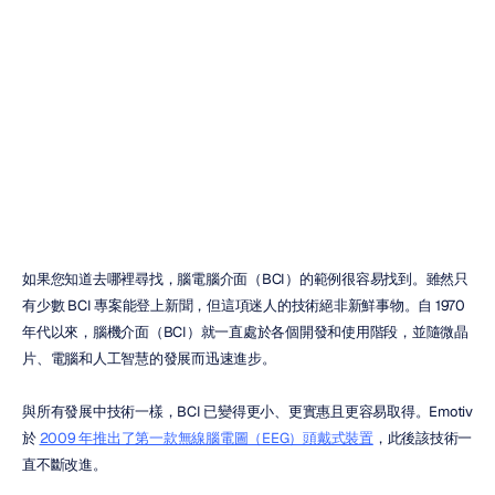
的
BCI
範例
H.B.
Duran
更新於
2024年9月13日
如果您知道去哪裡尋找，腦電腦介面（BCI）的範例很容易找到。雖然只
有少數 BCI 專案能登上新聞，但這項迷人的技術絕非新鮮事物。自 1970 
年代以來，腦機介面（BCI）就一直處於各個開發和使用階段，並隨微晶
片、電腦和人工智慧的發展而迅速進步。
與所有發展中技術一樣，BCI 已變得更小、更實惠且更容易取得。Emotiv 
於 
2009 年推出了第一款無線腦電圖（EEG）頭戴式裝置
，此後該技術一
直不斷改進。