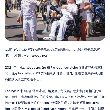
上圖：Nathalie 和她的哥哥興高采烈地傳遞火炬，以紀念殘奧會的開
幕。（來源：Prometheus BCI）
2024 年，Nathalie Labrégère 和 Pierre Landerretche 在奧運聖火傳遞期
間，使用 Promethius BCI 技術控制外骨骼。他們分別在法國馬賽和凡爾
賽的演示讓世界驚嘆不已。
Labrégère 患有腦部運動障礙。她克服了每天與行動力和認知相關的障
礙，實現了成為奧運火炬手的夢想。這項令人振奮的壯舉包括一個附在她 
Permobil 智慧輪椅上的 Orthopus 外骨骼手臂，該輪椅透過 Inclusive 
Brains 開發的 Multimodal Cognitive AI Agents™ 進行控制。這個 AI 驅動