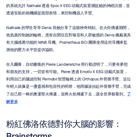
的系統允許 Nathalie 透過 Epoc X EEG 頭戴式裝置捕捉她的神經訊號，並
透過安裝的相機捕捉面部表情，來控制機器人手臂。
Nathalie 的孿生哥哥 Denis 與她分享了這個神奇時刻。在火炬傳遞期間，
他負責控制她的輪椅。患有自閉症且對噪音和人群敏感的 Denis 佩戴著具
有大腦感應功能的 MN8 耳機。Prometheus BCI 團隊使用這些耳機來監
測他的壓力水平並提供協助。
在凡爾賽，自幼癱瘓的 Pierre Landerretche 用行動證明了，只要有夢想
和朋友的支持，一切皆有可能。Pierre 透過 Emotiv X EEG 頭戴式裝置，
利用自己的腦波控制 Permobil 智慧輪椅上的 Orthopus 外骨骼手臂。這位
年輕人就像是一盞靈感和包容性的明燈，他用腦波抬起外骨骼手臂，完成
了自己那一棒的奧運聖火傳遞，並將火焰傳遞下去，讓全世界都看到。
了
解更多
粉紅佛洛依德對你大腦的影響：
Brainstorms