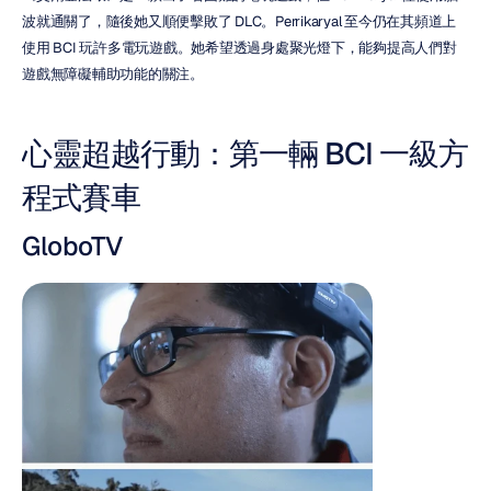
波就通關了，隨後她又順便擊敗了 DLC。Perrikaryal 至今仍在其頻道上
使用 BCI 玩許多電玩遊戲。她希望透過身處聚光燈下，能夠提高人們對
遊戲無障礙輔助功能的關注。
心靈超越行動：第一輛 BCI 一級方
程式賽車
GloboTV