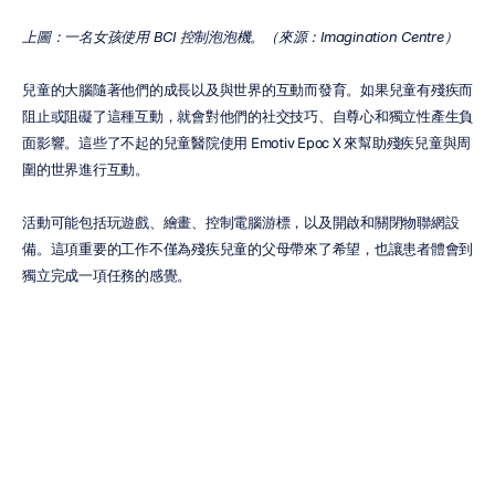
上圖：一名女孩使用 BCI 控制泡泡機。（來源：Imagination Centre）
兒童的大腦隨著他們的成長以及與世界的互動而發育。如果兒童有殘疾而
阻止或阻礙了這種互動，就會對他們的社交技巧、自尊心和獨立性產生負
面影響。這些了不起的兒童醫院使用 Emotiv Epoc X 來幫助殘疾兒童與周
圍的世界進行互動。
活動可能包括玩遊戲、繪畫、控制電腦游標，以及開啟和關閉物聯網設
備。這項重要的工作不僅為殘疾兒童的父母帶來了希望，也讓患者體會到
獨立完成一項任務的感覺。
這是我們最喜歡的 BCI 專案範例之一。
卡加利大學 BCI4Kids
荷蘭布魯維尤兒童康復醫院