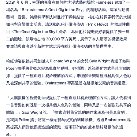
2024 年 6 月，幸運的嘉賓在倫敦的沈浸式藝術場館 Frameless 參加了一
場名為「Brainstorms: A Great Gig in the Sky」的精彩活動。這項活動將
藝術、音樂、神經科學和技術進行了獨特結合，核心在於探索我們的大腦
如何對音樂做出反應。該活動以粉紅佛洛依德（Pink Floyd）的標誌性曲
目《The Great Gig in the Sky》命名，為藝術和音樂愛好者提供了獨一無
二的體驗。該場地占地 30,000 平方英尺，展示了令人驚嘆的視覺效果，
並邀請與會者以全新的方式沉浸在粉紅佛洛依德的音樂世界中。
粉紅佛洛依德共同創辦人 Richard Wright 的女兒 Gala Wright 表達了她與 
Pollen 攜手將此概念變為現實的動機。她強調，以視覺化方式呈現大腦數
據，提供了一種直觀且易於理解的方式，來理解音樂這種既極具個人色彩
又被深刻共享的體驗。Brainstorms 專案還旨在發揚她父親的音樂遺產。
「大腦數據的視覺化呈現提供了一種直觀且易於理解的方式，讓人們看到
一首音樂如何既是一次極具個人色彩的體驗，同時又是一次被強烈共享的
體驗，」Gala Wright 說。「探索這對我父親的創作來說為何是真實的，
是我與 Pollen 攜手將這一概念變為現實的關鍵動機。透過 Brainstorms 專
案提高人們對他音樂造詣的認識，這項額外的好處有助於發揚他的遺
產。」