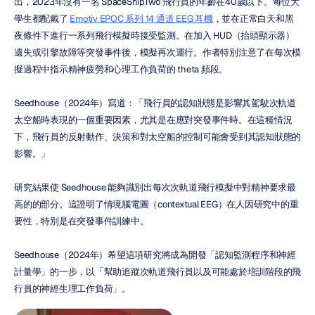
出，2023年沒有一名 SpaceShipTwo 飛行員的年齡在40歲以下。每位大
學生都配戴了 
Emotiv EPOC 系列 14 通道 EEG 耳機
，並在正常白天和黑
夜條件下進行一系列飛行模擬時接受監測。在加入 HUD（抬頭顯示器）
遺失或引擎故障等突發事件後，模擬再次運行。作者特別注意了在每次模
擬過程中指示精神疲勞和心理工作負荷的 theta 頻段。
Seedhouse（2024年）寫道：「飛行員的認知狀態是影響其駕駛次軌道
太空船時表現的一個重要因素，尤其是在應對突發事件時。在這種情況
下，飛行員的反射動作、決策和對太空船的控制可能會受到其認知狀態的
影響。」
研究結果使 Seedhouse 能夠識別出每次次軌道飛行模擬中對精神要求最
高的的部分。這證明了情境腦電圖（contextual EEG）在人因研究中的重
要性，特別是在突發事件訓練中。
Seedhouse（2024年）希望這項研究將成為開發「認知監測程序和神經
計量學」的一步，以「幫助追蹤次軌道飛行員以及可能處於培訓階段的飛
行員的神經生理工作負荷」。