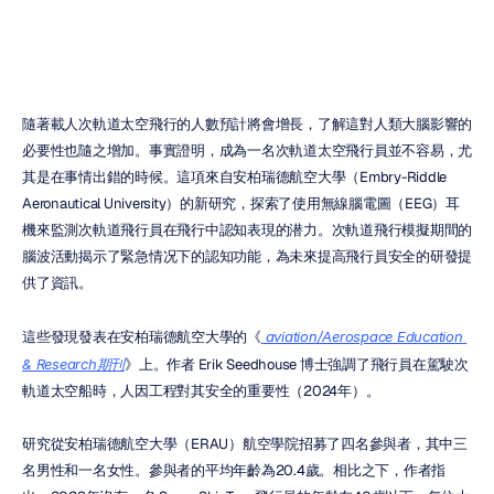
隨著載人次軌道太空飛行的人數預計將會增長，了解這對人類大腦影響的
必要性也隨之增加。事實證明，成為一名次軌道太空飛行員並不容易，尤
其是在事情出錯的時候。這項來自安柏瑞德航空大學（Embry-Riddle 
Aeronautical University）的新研究，探索了使用無線腦電圖（EEG）耳
機來監測次軌道飛行員在飛行中認知表現的潜力。次軌道飛行模擬期間的
腦波活動揭示了緊急情况下的認知功能，為未來提高飛行員安全的研發提
供了資訊。
這些發現發表在安柏瑞德航空大學的《
 aviation/Aerospace Education 
& Research期刊
》上。作者 Erik Seedhouse 博士強調了飛行員在駕駛次
軌道太空船時，人因工程對其安全的重要性（2024年）。
研究從安柏瑞德航空大學（ERAU）航空學院招募了四名參與者，其中三
名男性和一名女性。參與者的平均年齡為20.4歲。相比之下，作者指