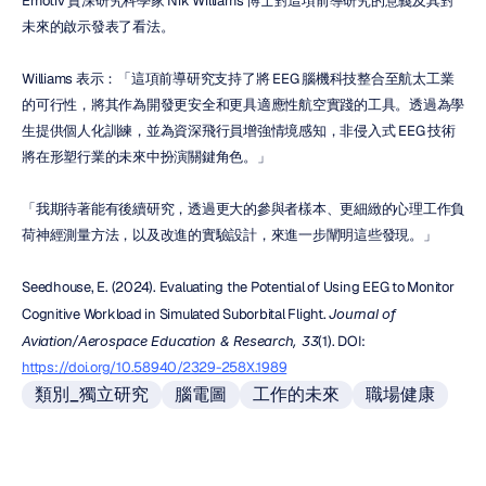
Emotiv 資深研究科學家 Nik Williams 博士對這項前導研究的意義及其對
未來的啟示發表了看法。
Williams 表示：「這項前導研究支持了將 EEG 腦機科技整合至航太工業
的可行性，將其作為開發更安全和更具適應性航空實踐的工具。透過為學
生提供個人化訓練，並為資深飛行員增強情境感知，非侵入式 EEG 技術
將在形塑行業的未來中扮演關鍵角色。」
「我期待著能有後續研究，透過更大的參與者樣本、更細緻的心理工作負
荷神經測量方法，以及改進的實驗設計，來進一步闡明這些發現。」
Seedhouse, E. (2024). Evaluating the Potential of Using EEG to Monitor 
Cognitive Workload in Simulated Suborbital Flight. 
Journal of 
Aviation/Aerospace Education & Research, 33
(1). DOI: 
https://doi.org/10.58940/2329-258X.1989
類別_獨立研究
腦電圖
工作的未來
職場健康