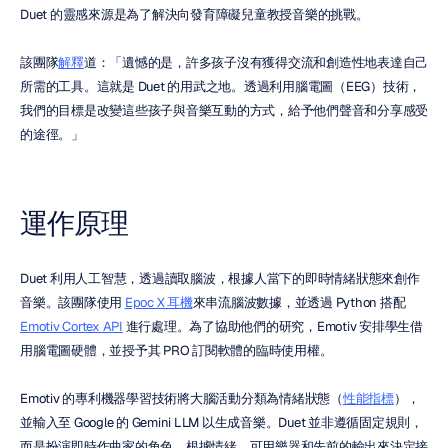
Duet 的靈感來源是為了解決向發育障礙兒童教授音樂的挑戰。
該團隊
解釋
道：「遺憾的是，許多孩子沒有獲得交流和創造性地表達自己
所需的工具。這就是 Duet 的用武之地。透過利用腦電圖（EEG）技術，
我們的目標是改變這些孩子與音樂互動的方式，給予他們聲音和分享感受
的途徑。」
運作原理
Duet 利用人工智慧，透過讀取腦波，根據人當下的即時情緒狀態來創作
音樂。該團隊使用 
Epoc X 耳機
來串流腦波數據，並透過 Python 搭配 
Emotiv Cortex API
 進行處理。為了協助他們的研究，Emotiv 安排學生借
用腦電圖硬體，並授予其 PRO 訂閱軟體的臨時使用權。
Emotiv 的專利機器學習技術將大腦活動分類為情緒狀態（
性能指標
），
並輸入至 Google 的 Gemini LLM 以生成音樂。Duet 並非遵循固定規則，
而是扮演即時作曲家的角色，根據情緒、可用樂器和先前的輸出來決定接