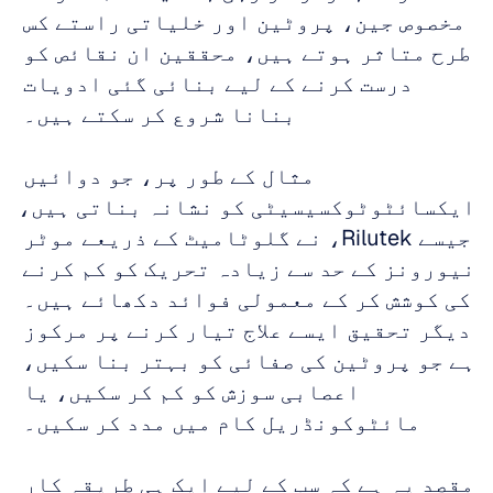
مخصوص جین، پروٹین اور خلیاتی راستے کس 
طرح متاثر ہوتے ہیں، محققین ان نقائص کو 
درست کرنے کے لیے بنائی گئی ادویات 
بنانا شروع کر سکتے ہیں۔ 
مثال کے طور پر، جو دوائیں 
ایکسائٹوٹوکسیسیٹی کو نشانہ بناتی ہیں، 
جیسے Rilutek، نے گلوٹامیٹ کے ذریعے موٹر 
نیورونز کے حد سے زیادہ تحریک کو کم کرنے 
کی کوشش کر کے معمولی فوائد دکھائے ہیں۔ 
دیگر تحقیق ایسے علاج تیار کرنے پر مرکوز 
ہے جو پروٹین کی صفائی کو بہتر بنا سکیں، 
اعصابی سوزش کو کم کر سکیں، یا 
مائٹوکونڈریل کام میں مدد کر سکیں۔ 
مقصد یہ ہے کہ سب کے لیے ایک ہی طریقہ کار 