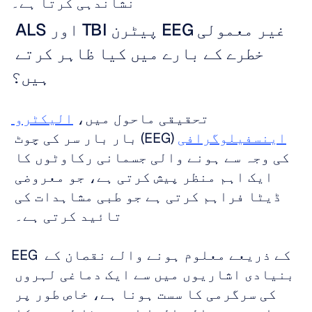
نشاندہی کرتا ہے۔
غیر معمولی EEG پیٹرن TBI اور ALS 
خطرے کے بارے میں کیا ظاہر کرتے 
ہیں؟
تحقیقی ماحول میں، 
الیکٹرو 
اینسفیلوگرافی
 (EEG) بار بار سر کی چوٹ 
کی وجہ سے ہونے والی جسمانی رکاوٹوں کا 
ایک اہم منظر پیش کرتی ہے، جو معروضی 
ڈیٹا فراہم کرتی ہے جو طبی مشاہدات کی 
تائید کرتی ہے۔ 
EEG کے ذریعے معلوم ہونے والے نقصان کے 
بنیادی اشاریوں میں سے ایک دماغی لہروں 
کی سرگرمی کا سست ہونا ہے، خاص طور پر 