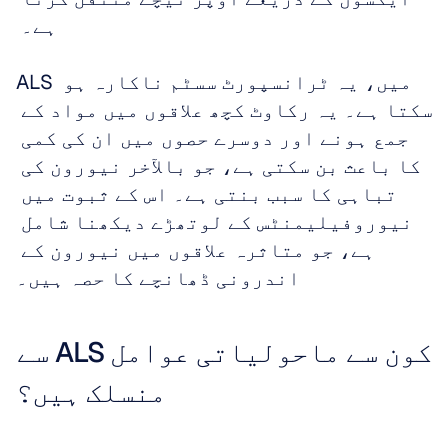
ہے۔ 
ALS میں، یہ ٹرانسپورٹ سسٹم ناکارہ ہو 
سکتا ہے۔ یہ رکاوٹ کچھ علاقوں میں مواد کے 
جمع ہونے اور دوسرے حصوں میں ان کی کمی 
کا باعث بن سکتی ہے، جو بالآخر نیورون کی 
تباہی کا سبب بنتی ہے۔ اس کے ثبوت میں 
نیوروفیلیمنٹس کے لوتھڑے دیکھنا شامل 
ہے، جو متاثرہ علاقوں میں نیورون کے 
اندرونی ڈھانچے کا حصہ ہیں۔
کون سے ماحولیاتی عوامل ALS سے 
منسلک ہیں؟