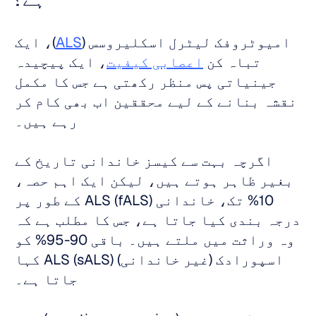
امیوٹروفک لیٹرل اسکلیروسس (
ALS
)، ایک 
تباہ کن 
اعصابی کیفیت
، ایک پیچیدہ 
جینیاتی پس منظر رکھتی ہے جس کا مکمل 
نقشہ بنانے کے لیے محققین اب بھی کام کر 
رہے ہیں۔ 
اگرچہ بہت سے کیسز خاندانی تاریخ کے 
بغیر ظاہر ہوتے ہیں، لیکن ایک اہم حصہ، 
10% تک، خاندانی ALS (fALS) کے طور پر 
درجہ بندی کیا جاتا ہے، جس کا مطلب ہے کہ 
وہ وراثت میں ملتے ہیں۔ باقی 90-95% کو 
اسپورادک (غیر خاندانی) ALS (sALS) کہا 
جاتا ہے۔ 