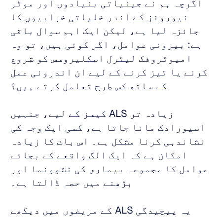
اگرچہ ہم نے جینیاتی بنیادوں اور موٹر 
نیورونز کے اندر خلیاتی خرابیوں کا 
جائزہ لیا ہے، لیکن ایک اہم سوال باقی 
ہے: بیرونی عوامل، اگر کوئی ہیں، تو وہ 
امیوٹروفک لیٹرل اسکلیروسس کو شروع 
کرنے یا تیز کرنے کے لیے ان اندرونی عمل 
کے ساتھ کس طرح تعامل کرتے ہیں؟ 
زیادہ تر ALS کیسز کے لیے، جنہیں 
اسپورادک مانا جاتا ہے، کسی ایک وجہ کی 
نشاندہی کرنا مشکل ہے۔ اس بات کا زیادہ 
امکان ہے کہ ایک الگ واقعے کے بجائے 
عوامل کا مجموعہ بیماری کی نشوونما اور 
بڑھنے میں حصہ ڈالتا ہے۔ 
یہ پیچیدگی ALS کے مریضوں میں دیکھے 