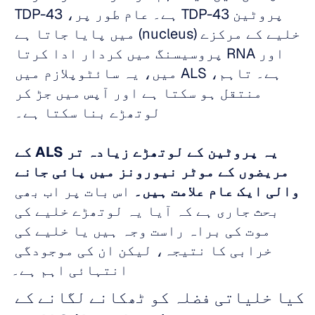
پروٹین TDP-43 ہے۔ عام طور پر، TDP-43 
خلیے کے مرکزے (nucleus) میں پایا جاتا ہے 
اور RNA پروسیسنگ میں کردار ادا کرتا 
ہے۔ تاہم، ALS میں، یہ سائٹوپلازم میں 
منتقل ہو سکتا ہے اور آپس میں جڑ کر 
لوتھڑے بنا سکتا ہے۔ 
یہ پروٹین کے لوتھڑے زیادہ تر ALS کے 
مریضوں کے موٹر نیورونز میں پائی جانے 
والی ایک عام علامت ہیں۔
 اس بات پر اب بھی 
بحث جاری ہے کہ آیا یہ لوتھڑے خلیے کی 
موت کی براہ راست وجہ ہیں یا خلیے کی 
خرابی کا نتیجہ، لیکن ان کی موجودگی 
انتہائی اہم ہے۔
کیا خلیاتی فضلہ کو ٹھکانے لگانے کے 