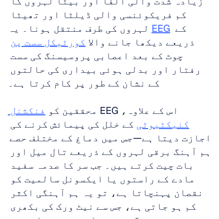
زیادہ شدت والی الفا اور بیٹا لہروں کا 
کم فریکوئنسی والی ڈیلٹا اور تھیٹا 
 کے 
EEG
لہروں کی طرف منتقل ہونا۔ یہ 
ذریعے دیکھا جانے والا 
کورٹیکل سست پن
چوٹ کے بعد اعصابی پروسیسنگ کی سست 
رفتار اور بدلی ہوئی بیداری کی حالتوں 
کے نشان کے طور پر کام کرتا ہے۔ 
اس کے علاوہ، EEG محققین کو 
فنکشنل 
کنیکٹیوٹی
 کے خلل کی پیمائش کرنے کی 
اجازت دیتا ہے—جس میں دماغ کے مختلف حصے 
ہم آہنگ برقی لہروں کے ذریعے تال میل اور 
بات چیت کرتے ہیں۔ جب سر کا صدمہ سفید 
مادے کے راستوں یا ایکسونل سالمیت کو 
نقصان پہنچاتا ہے، تو یہ ہم آہنگی اکثر 
کم ہو جاتی ہے، جس سے نیٹ ورک کی بکھری 