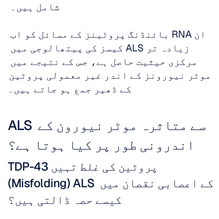
شامل ہیں۔ 
ان RNA بائنڈنگ پروٹینز کے مسائل کو اب 
زیادہ تر ALS کیسز کی پیتھالوجی میں 
مرکزی حیثیت حاصل ہے، جس کے نتیجے میں 
موٹر نیورونز کے اندر غیر معمولی پروٹین 
کے ڈھیر جمع ہو جاتے ہیں۔
ALS سے متاثرہ موٹر نیورون کے 
اندرونی طور پر کیا ہوتا ہے؟
TDP-43 پروٹین کی غلط تہیں 
(Misfolding) ALS کے اعصابی نقصان میں 
کیسے حصہ ڈالتی ہیں؟