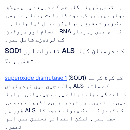
وہ قطعی طریقہ کار جس کے ذریعے یہ پھیلاؤ 
موٹر نیورون کی موت کا باعث بنتا ہے ابھی 
تک زیر تحقیق ہے، لیکن خیال کیا جاتا ہے 
کہ اس میں زہریلی RNA اقسام اور پروٹین 
کے لوتھڑے شامل ہیں۔
SOD1 تغیرات اور ALS کے درمیان کیا 
تعلق ہے؟
 (SOD1) کو کوڈ کرنے 
superoxide dismutase 1
والے جین میں تبدیلیاں ALS کے ساتھ 
شناخت کیے جانے والے پہلے جینیاتی روابط 
میں سے تھیں۔ یہ تبدیلیاں، اگرچہ مجموعی 
طور پر ALS کے کیسز کے ایک چھوٹے فیصد کا 
حصہ ہیں، لیکن ابتدائی تحقیق میں اہم 
تھیں۔ 