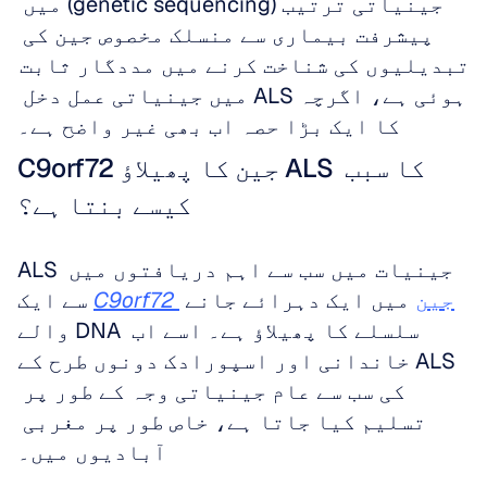
جینیاتی ترتیب (genetic sequencing) میں 
پیشرفت بیماری سے منسلک مخصوص جین کی 
تبدیلیوں کی شناخت کرنے میں مددگار ثابت 
ہوئی ہے، اگرچہ ALS میں جینیاتی عمل دخل 
کا ایک بڑا حصہ اب بھی غیر واضح ہے۔
C9orf72 جین کا پھیلاؤ ALS کا سبب 
کیسے بنتا ہے؟
ALS جینیات میں سب سے اہم دریافتوں میں 
 جین
 میں ایک دہرائے جانے 
C9orf72
سے ایک 
والے DNA سلسلے کا پھیلاؤ ہے۔ اسے اب 
خاندانی اور اسپورادک دونوں طرح کے ALS 
کی سب سے عام جینیاتی وجہ کے طور پر 
تسلیم کیا جاتا ہے، خاص طور پر مغربی 
آبادیوں میں۔ 