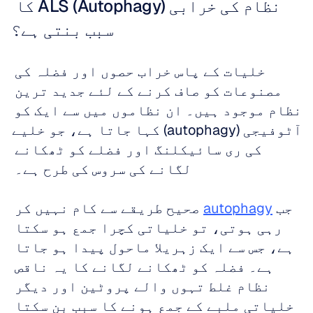
نظام کی خرابی (Autophagy) ALS کا 
سبب بنتی ہے؟
خلیات کے پاس خراب حصوں اور فضلہ کی 
مصنوعات کو صاف کرنے کے لئے جدید ترین 
نظام موجود ہیں۔ ان نظاموں میں سے ایک کو 
آٹوفیجی (autophagy) کہا جاتا ہے، جو خلیے 
کی ری سائیکلنگ اور فضلے کو ٹھکانے 
لگانے کی سروس کی طرح ہے۔ 
جب 
autophagy
 صحیح طریقے سے کام نہیں کر 
رہی ہوتی، تو خلیاتی کچرا جمع ہو سکتا 
ہے، جس سے ایک زہریلا ماحول پیدا ہو جاتا 
ہے۔ فضلہ کو ٹھکانے لگانے کا یہ ناقص 
نظام غلط تہوں والے پروٹین اور دیگر 
خلیاتی ملبے کے جمع ہونے کا سبب بن سکتا 