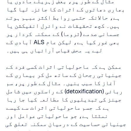
مثال کے طور پر، بعض زہریلے مادوں یا 
بھاری دھاتوں کے اثرات کا جائزہ لیا گیا 
ہے، حالانکہ حتمی روابط اکثر مبہم ہوتے 
ہیں۔ کچھ تحقیقات نے وائرل انفیکشن یا 
جسمانی صدمے (ٹروما) کے ممکنہ کردار پر 
بھی غور کیا ہے، لیکن عام ALS آبادی کے 
لیے یہ محض قیاس آرائیاں ہی ہیں۔ 
ممکن ہے کہ ماحولیاتی اثرات کسی فرد کے 
جینیاتی رجحان کے ساتھ مل کر بیماری کے 
آغاز کا سبب بنیں۔ مثال کے طور پر، سم 
ربائی (detoxification) کے راستوں میں شامل 
جینز کی تبدیلیوں کا مطالعہ کیا جا رہا 
ہے کہ جسم ماحولیاتی اثرات سے کیسے 
نمٹتا ہے، جو ماحولیاتی عوامل اور 
جینیاتی حساسیت کے درمیان ممکنہ تعلق کی 