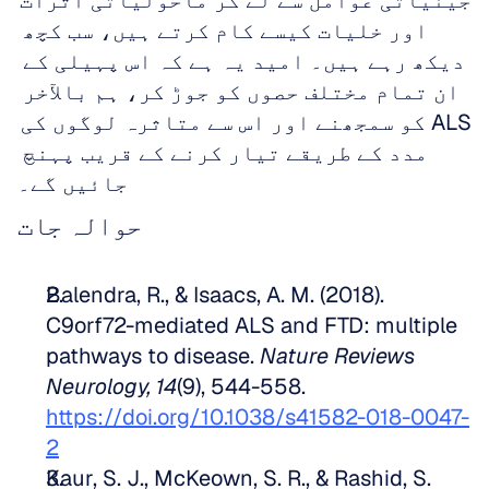
جینیاتی عوامل سے لے کر ماحولیاتی اثرات 
اور خلیات کیسے کام کرتے ہیں، سب کچھ 
دیکھ رہے ہیں۔ امید یہ ہے کہ اس پہیلی کے 
ان تمام مختلف حصوں کو جوڑ کر، ہم بالآخر 
ALS کو سمجھنے اور اس سے متاثرہ لوگوں کی 
مدد کے طریقے تیار کرنے کے قریب پہنچ 
جائیں گے۔
حوالہ جات
Balendra, R., & Isaacs, A. M. (2018). 
C9orf72-mediated ALS and FTD: multiple 
pathways to disease. 
Nature Reviews 
Neurology, 14
(9), 544-558. 
https://doi.org/10.1038/s41582-018-0047-
2
Kaur, S. J., McKeown, S. R., & Rashid, S. 