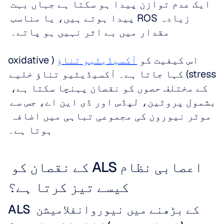
ایک عدم توازن پیدا ہو سکتا ہے جہاں بہت 
زیادہ ROS پیدا ہوتے ہیں، یا مناسب 
مقدار میں بے اثر نہیں ہو پاتے۔ 
اس کیفیت کو 
آکسیڈیٹیو تناؤ
 (oxidative 
stress) کہا جاتا ہے۔ آکسیڈیٹیو تناؤ خلیے 
کے مختلف حصوں کو نقصان پہنچا سکتا ہے، 
بشمول پروٹین، لپڈس اور ڈی این اے، جس سے 
موٹر نیورون کی مجموعی تباہی میں اضافہ 
ہوتا ہے۔
اعصابی نظام ALS کے نقصان کو 
کیسے تیز کرتا ہے؟
ALS کے بڑھنے میں نیوروانفلامیشن 