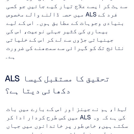
سے ہٹ کر ایسے علاج تیار کیے جائیں جو کسی 
فرد کے ALS میں حصہ ڈالنے والے مخصوص 
بنیادی وجوہات کے مطابق ہوں۔ اس کے لیے 
بیماری کی کثیر جہتی نوعیت، اس کی 
جینیاتی جڑوں سے لے کر اس کے خلیاتی 
نتائج تک کو گہرائی سے سمجھنے کی ضرورت 
ہے۔
ALS تحقیق کا مستقبل کیسا 
دکھائی دیتا ہے؟
لہذا، ہم نے جینز اور اس کے بارے میں بات 
کی ہے کہ وہ ALS میں کس طرح کردار ادا کر 
سکتے ہیں، خاص طور پر خاندانوں میں جہاں 