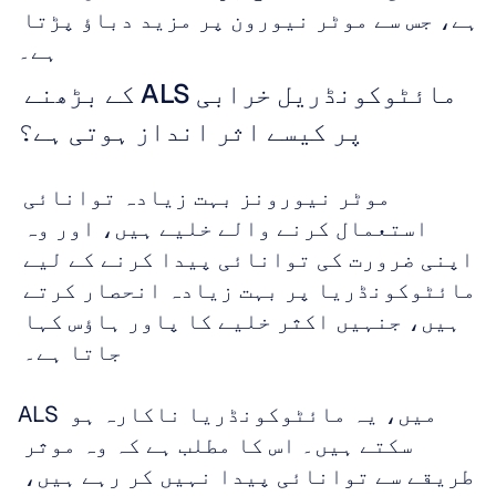
ہے، جس سے موٹر نیورون پر مزید دباؤ پڑتا 
ہے۔
مائٹوکونڈریل خرابی ALS کے بڑھنے 
پر کیسے اثر انداز ہوتی ہے؟
موٹر نیورونز بہت زیادہ توانائی 
استعمال کرنے والے خلیے ہیں، اور وہ 
اپنی ضرورت کی توانائی پیدا کرنے کے لیے 
مائٹوکونڈریا پر بہت زیادہ انحصار کرتے 
ہیں، جنہیں اکثر خلیے کا پاور ہاؤس کہا 
جاتا ہے۔ 
ALS میں، یہ مائٹوکونڈریا ناکارہ ہو 
سکتے ہیں۔ اس کا مطلب ہے کہ وہ موثر 
طریقے سے توانائی پیدا نہیں کر رہے ہیں، 