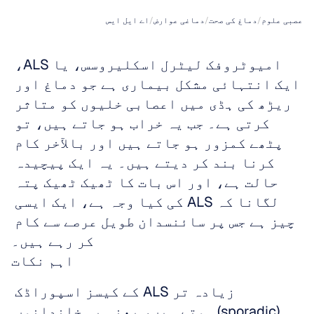
عصبی علوم
/
دماغ کی صحت
/
دماغی عوارض
/
اے ایل ایس
امیوٹروفک لیٹرل اسکلیروسس، یا ALS، 
ایک انتہائی مشکل بیماری ہے جو دماغ اور 
ریڑھ کی ہڈی میں اعصابی خلیوں کو متاثر 
کرتی ہے۔ جب یہ خراب ہو جاتے ہیں، تو 
پٹھے کمزور ہو جاتے ہیں اور بالآخر کام 
کرنا بند کر دیتے ہیں۔ یہ ایک پیچیدہ 
حالت ہے، اور اس بات کا ٹھیک ٹھیک پتہ 
لگانا کہ ALS کی کیا وجہ ہے، ایک ایسی 
چیز ہے جس پر سائنسدان طویل عرصے سے کام 
کر رہے ہیں۔
اہم نکات
زیادہ تر ALS کے کیسز اسپوراڈک 
(sporadic) ہوتے ہیں، یعنی یہ خاندانوں 