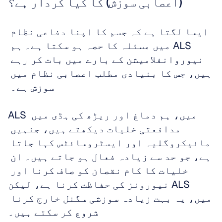
(اعصابی سوزش) کا کیا کردار ہے؟
ایسا لگتا ہے کہ جسم کا اپنا دفاعی نظام 
ALS میں مسئلہ کا حصہ ہو سکتا ہے۔ ہم 
نیوروانفلامیشن کے بارے میں بات کر رہے 
ہیں، جس کا بنیادی مطلب اعصابی نظام میں 
سوزش ہے۔ 
ALS میں، ہم دماغ اور ریڑھ کی ہڈی میں 
مدافعتی خلیات دیکھتے ہیں، جنہیں 
مائیکروگلیہ اور ایسٹروسائٹس کہا جاتا 
ہے، جو حد سے زیادہ فعال ہو جاتے ہیں۔ ان 
خلیات کا کام نقصان کو صاف کرنا اور 
نیورونز کی حفاظت کرنا ہے، لیکن ALS 
میں، یہ بہت زیادہ سوزشی سگنل خارج کرنا 
شروع کر سکتے ہیں۔ 