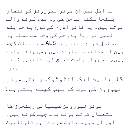
یہ اصل میں ان موٹر نیورونز کو نقصان 
پہنچا سکتا ہے جن کی وہ مدد کرنے والے 
ہوتے ہیں۔ یہ فائر الارم کی طرح ہے جو بند 
نہیں ہو رہا ہے، جس کی وجہ سے سسٹم پر 
مسلسل دباؤ رہتا ہے۔ ALS سے منسلک کچھ 
جین ان مدافعتی خلیات میں بھی پائے جاتے 
ہیں، جو براہ راست تعلق کی نشاندہی کرتے 
ہیں۔
گلوٹامیٹ ایکسائٹوٹوکسیسیٹی موٹر 
نیورون کی موت کا سبب کیسے بنتی ہے؟
موٹر نیورونز کیمیائی رینجرز کا 
استعمال کرتے ہوئے بات چیت کرتے ہیں، 
اور ان میں سے ایک سب سے اہم گلوٹامیٹ 