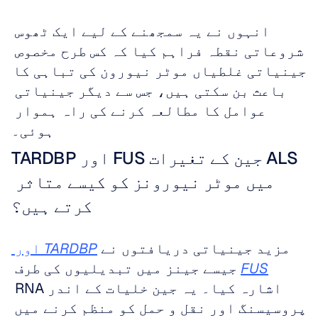
انہوں نے یہ سمجھنے کے لیے ایک ٹھوس 
شروعاتی نقطہ فراہم کیا کہ کس طرح مخصوص 
جینیاتی غلطیاں موٹر نیورون کی تباہی کا 
باعث بن سکتی ہیں، جس سے دیگر جینیاتی 
عوامل کا مطالعہ کرنے کی راہ ہموار 
ہوئی۔
TARDBP اور FUS جین کے تغیرات ALS 
میں موٹر نیورونز کو کیسے متاثر 
کرتے ہیں؟
مزید جینیاتی دریافتوں نے 
TARDBP
 اور 
FUS
 جیسے جینز میں تبدیلیوں کی طرف 
اشارہ کیا۔ یہ جین خلیات کے اندر RNA 
پروسیسنگ اور نقل و حمل کو منظم کرنے میں 