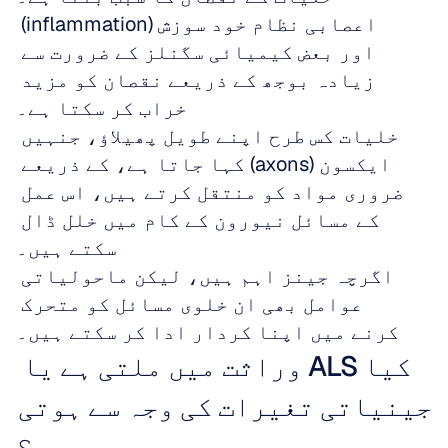
اعصابی نظام خود سوزش (inflammation) 
اور بعض کیمیائی سگنلز کے ضرورت سے 
زیادہ بوجھ کے ذریعے نقصان کو مزید 
خراب کر سکتا ہے۔
خلیات کس طرح اپنے طویل پھیلاؤ، جنہیں 
ایکسون (axons) کہا جاتا ہے، کے ذریعے 
ضروری مواد کو منتقل کرتے ہیں، اس عمل 
کے مسائل نیورون کے کام میں خلل ڈال 
سکتے ہیں۔
اگرچہ جینز اہم ہیں، لیکن ماحولیاتی 
عوامل بھی ان خلوی مسائل کو متحرک 
کرنے میں اپنا کردار ادا کر سکتے ہیں۔
کیا ALS وراثت میں ملتی ہے یا 
جینیاتی تغیرات کی وجہ سے ہوتی 
ہے؟