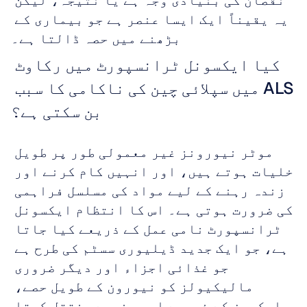
نقصان کی بنیادی وجہ ہے یا نتیجہ، لیکن 
یہ یقیناً ایک ایسا عنصر ہے جو بیماری کے 
بڑھنے میں حصہ ڈالتا ہے۔
کیا ایکسونل ٹرانسپورٹ میں رکاوٹ 
ALS میں سپلائی چین کی ناکامی کا سبب 
بن سکتی ہے؟
موٹر نیورونز غیر معمولی طور پر طویل 
خلیات ہوتے ہیں، اور انہیں کام کرنے اور 
زندہ رہنے کے لیے مواد کی مسلسل فراہمی 
کی ضرورت ہوتی ہے۔ اس کا انتظام ایکسونل 
ٹرانسپورٹ نامی عمل کے ذریعے کیا جاتا 
ہے، جو ایک جدید ڈیلیوری سسٹم کی طرح ہے 
جو غذائی اجزاء اور دیگر ضروری 
مالیکیولز کو نیورون کے طویل حصے، 
ایکسون کے ذریعے اوپر نیچے منتقل کرتا 