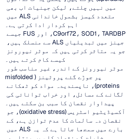
میں نہیں چلتے، لیکن جینیات اب بھی 
متعدد کیسز بشمول خاندانی ALS میں 
اہم کردار ادا کرتی ہے۔
C9orf72، SOD1، TARDBP، اور FUS جیسے 
جینز میں تبدیلیاں ALS سے منسلک ہیں، 
جو یہ متاثر کرتی ہیں کہ موٹر نیورونز 
کیسے کام کرتے ہیں۔
موٹر نیورونز کے اندر، غیر مناسب طور 
پر جوڑے گئے پروٹینز (misfolded 
proteins)، ناپسندیدہ مواد کو ٹھکانے 
لگانے کے مسائل، اور خراب توانائی کی 
پیداوار نقصان کا سبب بن سکتے ہیں۔
آکسیڈیٹیو اسٹریس (oxidative stress)، جو 
نقصان دہ سالمات کا عدم توازن ہے، کے 
بارے میں سمجھا جاتا ہے کہ یہ ALS میں 
خلیات کے نقصان کا سبب بنتا ہے۔