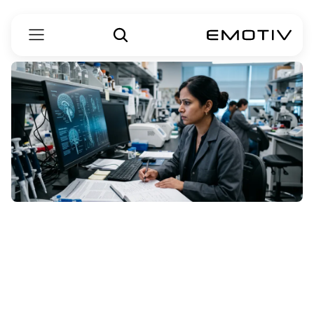
اے
ایل
ایس
(ALS)
کی
وجوہات
کیا
ہیں؟