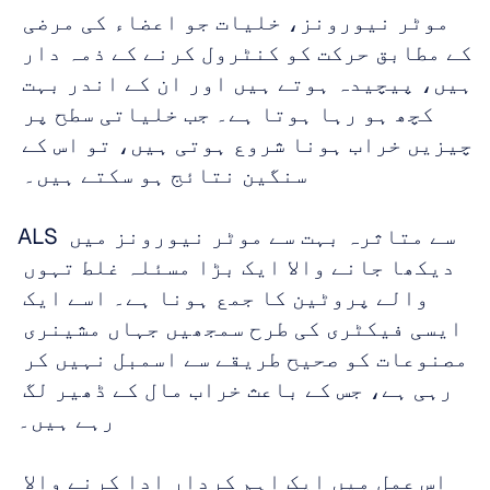
موٹر نیورونز، خلیات جو اعضاء کی مرضی 
کے مطابق حرکت کو کنٹرول کرنے کے ذمہ دار 
ہیں، پیچیدہ ہوتے ہیں اور ان کے اندر بہت 
کچھ ہو رہا ہوتا ہے۔ جب خلیاتی سطح پر 
چیزیں خراب ہونا شروع ہوتی ہیں، تو اس کے 
سنگین نتائج ہو سکتے ہیں۔ 
ALS سے متاثرہ بہت سے موٹر نیورونز میں 
دیکھا جانے والا ایک بڑا مسئلہ غلط تہوں 
والے پروٹین کا جمع ہونا ہے۔ اسے ایک 
ایسی فیکٹری کی طرح سمجھیں جہاں مشینری 
مصنوعات کو صحیح طریقے سے اسمبل نہیں کر 
رہی ہے، جس کے باعث خراب مال کے ڈھیر لگ 
رہے ہیں۔ 
اس عمل میں ایک اہم کردار ادا کرنے والا 