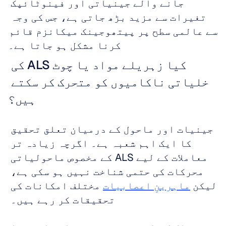
جانے والے جینیاتی اور فینوٹائپک 
تغیرات سے مزید بڑھ جاتی ہے، جس کی وجہ 
سے عالمی سطح پر پیتھوجینک میکانزم قائم 
کرنا مشکل ہو جاتا ہے۔
کیا زہریلے مواد یا چوٹ ALS کی 
خلیاتی ناکامیوں کو متحرک کر سکتے 
ہیں؟
جینیات اور ماحول کے درمیان تعلق تحقیق 
کا ایک اہم شعبہ ہے۔ اگرچہ زیادہ تر 
معاملات کے لیے ALS کے مخصوص ماحولیاتی 
محرکات کی حتمی شناخت نہیں ہو سکی ہے، 
لیکن 
ماہرینِ اعصابیات
 مختلف امکانات کی 
تحقیقات کر رہے ہیں۔ 