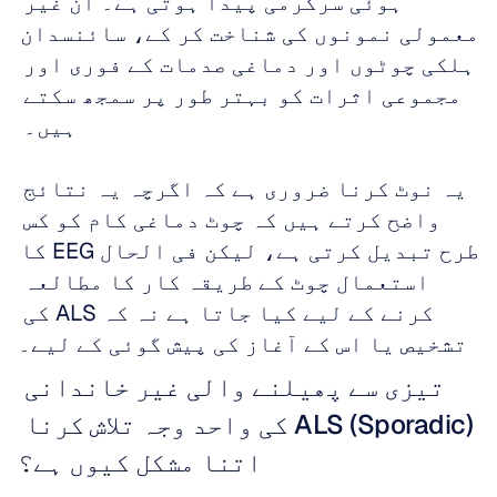
ہوئی سرگرمی پیدا ہوتی ہے۔ ان غیر 
معمولی نمونوں کی شناخت کر کے، سائنسدان 
ہلکی چوٹوں اور دماغی صدمات کے فوری اور 
مجموعی اثرات کو بہتر طور پر سمجھ سکتے 
ہیں۔ 
یہ نوٹ کرنا ضروری ہے کہ اگرچہ یہ نتائج 
واضح کرتے ہیں کہ چوٹ دماغی کام کو کس 
طرح تبدیل کرتی ہے، لیکن فی الحال EEG کا 
استعمال چوٹ کے طریقہ کار کا مطالعہ 
کرنے کے لیے کیا جاتا ہے نہ کہ ALS کی 
تشخیص یا اس کے آغاز کی پیش گوئی کے لیے۔
تیزی سے پھیلنے والی غیر خاندانی 
(Sporadic) ALS کی واحد وجہ تلاش کرنا 
اتنا مشکل کیوں ہے؟