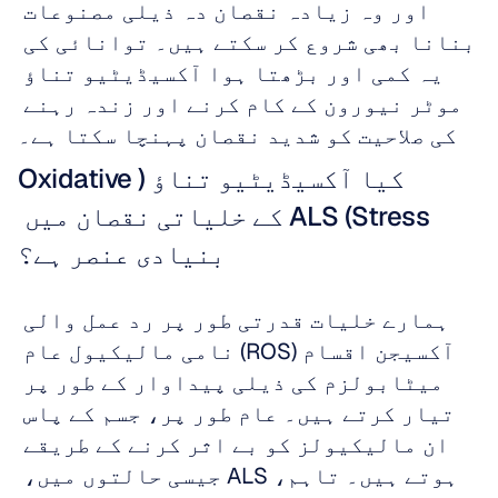
اور وہ زیادہ نقصان دہ ذیلی مصنوعات 
بنانا بھی شروع کر سکتے ہیں۔ توانائی کی 
یہ کمی اور بڑھتا ہوا آکسیڈیٹیو تناؤ 
موٹر نیورون کے کام کرنے اور زندہ رہنے 
کی صلاحیت کو شدید نقصان پہنچا سکتا ہے۔
کیا آکسیڈیٹیو تناؤ (Oxidative 
Stress) ALS کے خلیاتی نقصان میں 
بنیادی عنصر ہے؟
ہمارے خلیات قدرتی طور پر رد عمل والی 
آکسیجن اقسام (ROS) نامی مالیکیول عام 
میٹابولزم کی ذیلی پیداوار کے طور پر 
تیار کرتے ہیں۔ عام طور پر، جسم کے پاس 
ان مالیکیولز کو بے اثر کرنے کے طریقے 
ہوتے ہیں۔ تاہم، ALS جیسی حالتوں میں، 