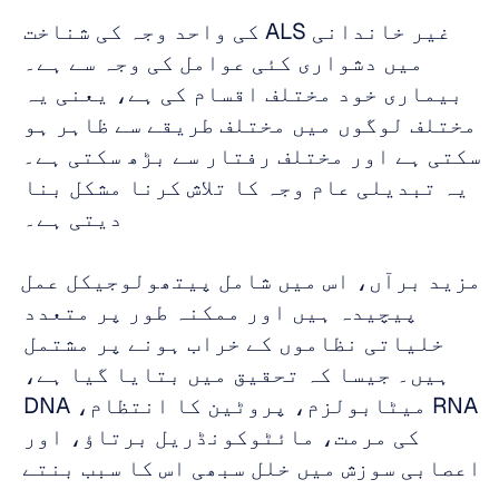
غیر خاندانی ALS کی واحد وجہ کی شناخت 
میں دشواری کئی عوامل کی وجہ سے ہے۔ 
بیماری خود مختلف اقسام کی ہے، یعنی یہ 
مختلف لوگوں میں مختلف طریقے سے ظاہر ہو 
سکتی ہے اور مختلف رفتار سے بڑھ سکتی ہے۔ 
یہ تبدیلی عام وجہ کا تلاش کرنا مشکل بنا 
دیتی ہے۔ 
مزید برآں، اس میں شامل پیتھولوجیکل عمل 
پیچیدہ ہیں اور ممکنہ طور پر متعدد 
خلیاتی نظاموں کے خراب ہونے پر مشتمل 
ہیں۔ جیسا کہ تحقیق میں بتایا گیا ہے، 
RNA میٹابولزم، پروٹین کا انتظام، DNA 
کی مرمت، مائٹوکونڈریل برتاؤ، اور 
اعصابی سوزش میں خلل سبھی اس کا سبب بنتے 