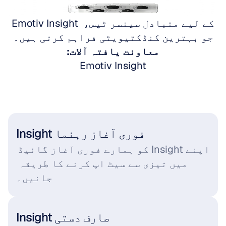
Emotiv Insight پر جائیں
Emotiv Insight کے لیے متبادل سینسر ٹپس، 
جو بہترین کنڈکٹیویٹی فراہم کرتی ہیں۔
معاونت یافتہ آلات:
Emotiv Insight
Insight فوری آغاز رہنما
اپنے Insight کو ہمارے فوری آغاز گائیڈ 
میں تیزی سے سیٹ اپ کرنے کا طریقہ 
جانیں۔
Insight صارف دستی