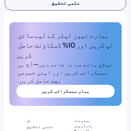
علمی تحقیق
علمی تحقیق
ہمارے نیوز لیٹر کے لیے سائن 
اپ کریں اور 10% ڈسکاؤنٹ حاصل 
کریں
موقع ہاتھ سے نہ جانے دیں—آج ہی 
سبسکرائب کریں اور اپنی خصوصی 
بچت حاصل کریں۔
یہاں سبسکرائب کریں
یہاں سبسکرائب کریں
مصنوعات
حل
علمی تحقیق
ہارڈویئر