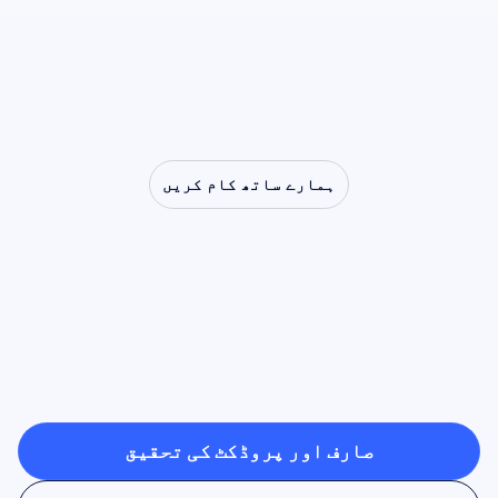
ہمارے ساتھ کام کریں
دیکھیں
کہ
جب
نیوروسائنس
لیب
سے
باہر
قدم
رکھتی
ہے
تو
کیا
ممکن
ہے
صارف اور پروڈکٹ کی تحقیق
صارف اور پروڈکٹ کی تحقیق