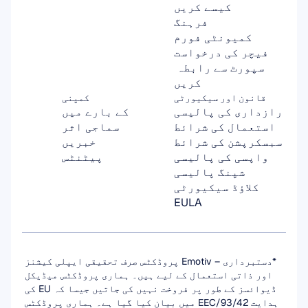
کیسے کریں
فرہنگ
کمیونٹی فورم
فیچر کی درخواست
سپورٹ سے رابطہ 
کریں
قانون اور سیکیورٹی
کمپنی
رازداری کی پالیسی
کے بارے میں
استعمال کی شرائط
سماجی اثر
سبسکرپشن کی شرائط
خبریں
واپسی کی پالیسی
پیٹنٹس
شپنگ پالیسی
کلاؤڈ سیکیورٹی
EULA
*دستبرداری – Emotiv پروڈکٹس صرف تحقیقی ایپلی کیشنز 
اور ذاتی استعمال کے لیے ہیں۔ ہماری پروڈکٹس میڈیکل 
ڈیوائسز کے طور پر فروخت نہیں کی جاتیں جیسا کہ EU کی 
ہدایت 93/42/EEC میں بیان کیا گیا ہے۔ ہماری پروڈکٹس 