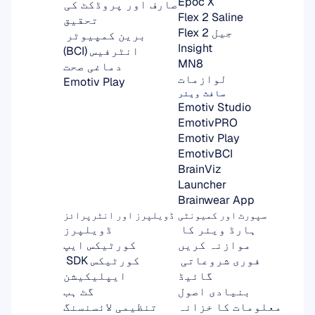
Epoc X
صارف اور پروڈکٹ کی 
Flex 2 Saline
تحقیق
Flex 2 جیل
برین کمپیوٹر 
Insight
انٹرفیس (BCI)
MN8
دماغی صحت
لوازمات
Emotiv Play
سافٹ ویئر
Emotiv Studio
EmotivPRO
Emotiv Play
EmotivBCI
BrainViz
Launcher
Brainwear App
سپورٹ اور کمیونٹی
ڈویلپرز اور انٹرپرائز
ہارڈ ویئر کا 
ڈویلپرز
موازنہ کریں
کورٹیکس ایپ
فوری شروعاتی 
کورٹیکس SDK 
گائیڈ
ایپلیکیشن
بنیادی اصول
گٹ ہب
معلومات کا خزانہ
تنظیمی لائسنسنگ