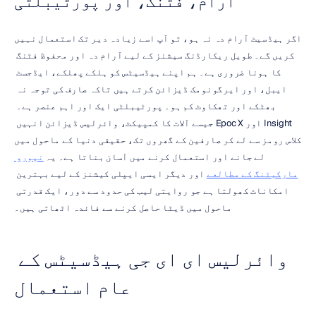
آرام، فٹنگ، اور پورٹیبلٹی
اگر ہیڈسیٹ آرام دہ نہ ہو، تو آپ اسے زیادہ دیر تک استعمال نہیں 
کریں گے۔ طویل ریکارڈنگ سیشنز کے لیے آرام دہ اور محفوظ فٹنگ 
کا ہونا ضروری ہے۔ ہم اپنے ہیڈسیٹس کو ہلکے پھلکے، ایڈجسٹ 
ایبل، اور ایرگونومک ڈیزائن کرتے ہیں تاکہ صارف کی توجہ نہ 
بھٹکے اور تھکاوٹ کم ہو۔ پورٹیبلٹی ایک اور اہم عنصر ہے۔ 
Insight اور Epoc X جیسے آلات کا کمپیکٹ، وائرلیس ڈیزائن انہیں 
کلاس رومز سے لے کر صارفین کے گھروں تک، حقیقی دنیا کے ماحول میں 
لے جانے اور استعمال کرنے میں آسان بناتا ہے۔ یہ 
نیورو 
مارکیٹنگ کے مطالعے
 اور دیگر ایسی ایپلی کیشنز کے لیے بہترین 
امکانات کھولتا ہے جو روایتی لیب کی حدود سے دور، ایک قدرتی 
ماحول میں ڈیٹا حاصل کرنے سے فائدہ اٹھاتی ہیں۔
وائرلیس ای ای جی ہیڈسیٹس کے 
عام استعمال