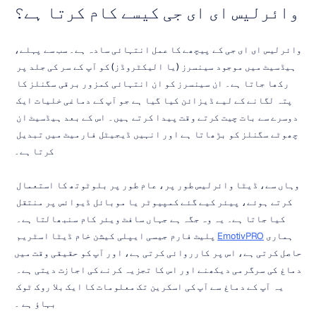
وائرلیس ای ای جی کیسے کام کرتا ہے؟
وائرلیس ای ای جی کے پیچھے کا عمل انتہائی سادہ ہے۔ سب سے پہلے، 
ہیڈسیٹ میں موجود سینسرز (یا الیکٹروڈز) کو آپ کے سر کی جلد پر 
رکھا جاتا ہے۔ ان سینسرز کو ان انتہائی کمزور برقی سگنلز کا 
پتہ لگانے کے لیے ڈیزائن کیا گیا ہے جو آپ کے دماغی خلیات ایک 
دوسرے سے بات چیت کرتے وقت پیدا کرتے ہیں۔ اس کے بعد ہیڈسیٹ ان 
چھوٹے سگنلز کو بڑھاتا ہے اور انہیں ڈیجیٹل فارمیٹ میں تبدیل 
کرتا ہے۔
وہاں سے، ڈیٹا وائرلیس طور پر، عام طور پر بلوٹوتھ کا استعمال 
کرتے ہوئے، پیئر کیے گئے کمپیوٹر یا موبائل ڈیوائس پر منتقل 
کیا جاتا ہے۔ یہ وہ جگہ ہے جہاں سافٹ ویئر کام سنبھالتا ہے۔ 
ہماری 
EmotivPRO
 پلیٹ فارم جیسی ایپلی کیشن خام ڈیٹا اسٹریم 
حاصل کرتی ہے، اس پر کارروائی کرتی ہے، اور آپ کو حقیقی وقت میں 
دماغ کی سرگرمی دیکھنے اور اس کا تجزیہ کرنے کی اجازت دیتی ہے۔ 
یہ آپ کے دماغ سے آپ کی اسکرین تک معلومات کا ایک بلا روک ٹوک 
بہاؤ ہے ۔