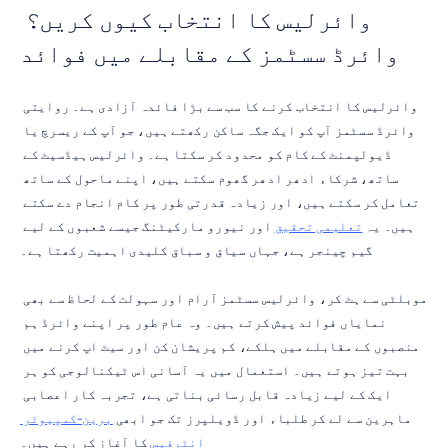
وائرلیس کا انتخاب کیوں کریں؟ 
وائرڈ سسٹمز کے مقابلے میں فوائد
وائرلیس کا انتخاب کرنے کا سب سے بڑا فائدہ آزادی ہے۔ روایتی 
وائرڈ سسٹمز آپ کو ایک جگہ ساکن رکھتے ہیں، جو آپ کے ریسرچ یا 
ڈیولپمنٹ کے کام کو محدود کر سکتا ہے۔ وائرلیس ہیڈسیٹ کے 
ساتھ، شرکاء ادھر ادھر گھوم سکتے ہیں، اپنے ماحول کے ساتھ 
تعامل کر سکتے ہیں، اور زیادہ قدرتی طور پر کام انجام دے سکتے 
ہیں۔ یہ 
تعلیمی تحقیق
 اور نیورو مارکیٹنگ جیسے شعبوں کے لیے 
گیم چینجر ہے، جہاں سیاق و سباق کلیدی اہمیت رکھتا ہے۔
موبلٹی سے ہٹ کر، وائرلیس سسٹمز آرام اور سہولت کے لحاظ سے بھی 
نمایاں فوائد پیش کرتے ہیں۔ وہ عام طور پر اپنے وائرڈ ہم 
منصبوں کے مقابلے میں ہلکے، کم پریشان کن اور سیٹ اپ کرنے میں 
بہت تیز ہوتے ہیں۔ استعمال میں یہ آسانی اس ٹیکنالوجی کو ہر 
ایک کے لیے زیادہ قابل رسائی بناتی ہے، تجربہ کار اعصابی 
ماہرین سے لے کر طلباء اور ڈویلپرز تک جو ابھی 
برین-کمپیوٹر 
انٹرفیس
 کا آغاز کر رہے ہیں۔