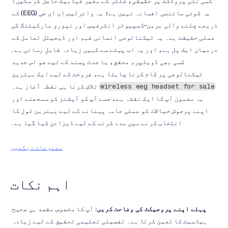
کسی نئی پروڈکٹ پر حقیقی، فلٹر کے بغیر فیڈبیک حاصل کر سکیں؟ 
یہ کوئی سائنسی افسانہ نہیں ہے؛ یہ وائرلیس ای ای جی (EEG) کے 
ذریعے چلنے والی برین-کمپیوٹر انٹرفیس اور نیورو مارکیٹنگ کی 
عملی حقیقت ہے۔ یہ ٹیکنالوجی انسانی فہم اور ڈیجیٹل تعامل کے 
درمیان ایک پل ہے، اور یہ اب پہلے سے کہیں زیادہ قابلِ رسائی ہے۔ 
کسی بھی ڈویلپر، محقق، یا جدت پسند کے لیے جو اس جدید 
ٹیکنالوجی پر کام کرنا چاہتا ہے، فروخت کے لیے ایک بہترین 
 تلاش کرنا ہی نقطہ آغاز ہے۔ 
wireless eeg headset for sale
یہ مضمون آپ کا ایک نقشہ ہے، جسے آپ کو آپشنز کو سمجھنے اور 
اپنے پرجوش خیالات کو عملی جامہ پہنانے کے لیے بہترین ٹول کا 
انتخاب کرنے میں مدد کرنے کے لیے ڈیزائن کیا گیا ہے۔
مصنوعات دیکھیں
اہم نکات
پہلے اپنے پروجیکٹ کی وضاحت کریں
: آپ کا مخصوص مقصد ہی صحیح 
ہیڈسیٹ کا تعین کرتا ہے۔ تفصیلی تعلیمی تحقیق کے لیے زیادہ 