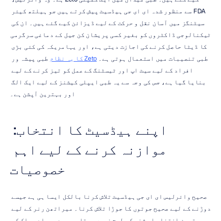
FDA سے منظور شدہ ای ای جی ہیڈسیٹ پیش کرتے ہیں جو ہیلتھ کیئر 
سیٹنگز میں آسان نقل و حرکت کے لیے ڈیزائن کیے گئے ہیں۔ ان کی 
ٹیکنالوجی ڈاکٹروں کو بغیر کسی پریشان کن جیل کے دماغی سرگرمی 
کا ڈیٹا حاصل کرنے کی اجازت دیتی ہے، اور یہامریکہ کی کئی بڑی 
طبی تنصیبات میں استعمال ہوتی ہے۔ 
Zeto کا یہ نظام
 طبی پیشہ ور 
افراد کے لیے سیٹ اپ اور ٹیسٹنگ کے عمل کو تیز کرنے کے لیے 
بنایا گیا ہے، جس کی وجہ سے یہ طبی ایپلی کیشنز کے لیے ایک الگ 
اور بہترین آپشن ہے۔
اپنے ہیڈسیٹ کا انتخاب: 
موازنہ کرنے کے لیے اہم 
خصوصیات
صحیح وائرلیس ای ای جی ہیڈسیٹ تلاش کرنا بالکل ایسا ہی ہے جیسے 
دوڑنے کے لیے صحیح جوتوں کا جوڑا تلاش کرنا۔ میراتھن رنر کے لیے 
بہترین انتخاب اس شخص کی طرح نہیں ہوتا جو سیدھی سادی واک کر 