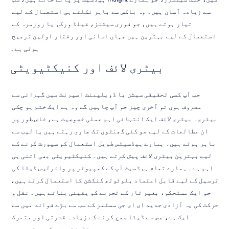
سے زیادہ آسان ہیں۔ وہ باکس سے باہر نکلتے ہی استعمال کے لیے 
تیار ہوتے ہیں، جو فوری سیشنز، فیلڈ ورک، یا روزمرہ کے 
استعمال کے لیے بہترین ہیں جہاں آسانی اور رفتار اولین ترجیح 
ہوتی ہے۔
بیٹری لائف اور کنیکٹیویٹی
جب آپ کسی تحقیقی سیشن یا ڈویلپمنٹ اسپرنٹ میں گہرائی سے 
مصروف ہوں تو آخری چیز جو آپ چاہیں گے وہ ہے ایک ختم ہو چکی 
بیٹری۔ بیٹری لائف ایک انتہائی اہم عملی خصوصیت ہے، خاص طور پر 
ان مطالعات کے لیے جو کئی گھنٹوں تک جاری رہتے ہیں یا لیب سے 
باہر ہوتے ہیں۔ ہمارے ہیڈسیٹس طویل استعمال کو سپورٹ کرنے کے 
لیے بہترین بیٹری لائف پیش کرتے ہیں۔ کنیکٹیویٹی بھی اتنی ہی 
اہم ہے۔ ہمارے تمام ہیڈسیٹ آپ کے کمپیوٹر پر وائرلیس ڈیٹا کی 
ترسیل کے لیے قابل اعتماد بلوٹوتھ کنکشن کا استعمال کرتے ہیں، 
جو ایک مستحکم، بغیر تار کے تجربے کو یقینی بناتے ہیں۔ نقل و 
حرکت کی یہ آزادی جدید ای ای جی سسٹمز کے سب سے بڑے فوائد میں سے 
ایک ہے، جس سے ڈیٹا جمع کرنے کے زیادہ قدرتی اور متحرک 