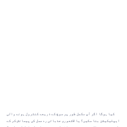
برائے
فروخت
وائرلیس
EEG
ہیڈسیٹ:
خریدار
کی
گائیڈ
Emotiv
اپ
ڈیٹ
کیا
گیا
13
جنوری،
2026
کیا ہوگا اگر آپ مکمل طور پر سوچ کے ذریعے کنٹرول ہونے والی 
ایپلیکیشن بنا سکیں؟ یا لاشعوری جذباتی ردعمل کی پیمائش کر کے 