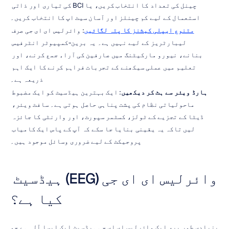
چینل کی تعداد کا انتخاب کریں، یا BCI کی تیاری اور ذاتی 
استعمال کے لیے کم چینلز اور آسان سیٹ اپ کا انتخاب کریں۔
متنوع ایپلی کیشنز کا پتہ لگائیں
: وائرلیس ای ای جی صرف 
لیبارٹریز کے لیے نہیں ہے۔ یہ برین-کمپیوٹر انٹرفیس 
بنانے، نیورو مارکیٹنگ میں صارفین کی آراء جمع کرنے، اور 
تعلیم میں عملی سیکھنے کے تجربات فراہم کرنے کا ایک اہم 
ذریعہ ہے۔
ہارڈ ویئر سے ہٹ کر دیکھیں
: ایک بہترین ہیڈسیٹ کو ایک مضبوط 
ماحولیاتی نظام کی پشت پناہی حاصل ہوتی ہے۔ سافٹ ویئر، 
ڈیٹا کے تجزیے کے ٹولز، کسٹمر سپورٹ، اور وارنٹی کا جائزہ 
لیں تاکہ یہ یقینی بنایا جا سکے کہ آپ کے پاس ایک کامیاب 
پروجیکٹ کے لیے ضروری وسائل موجود ہیں۔
وائرلیس ای ای جی (EEG) ہیڈسیٹ 
کیا ہے؟
بنیادی طور پر، ایک وائرلیس ای ای جی ہیڈسیٹ ایک ایسا آلہ ہے جو 