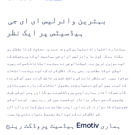
بہترین وائرلیس ای ای جی 
ہیڈسیٹس پر ایک نظر
بہت سارے اختیارات دستیابی کی وجہ سے، یہ معلوم کرنا مشکل ہو 
سکتا ہے کہ کون سا وائرلیس ای ای جی ہیڈسیٹ آپ کے پروجیکٹ کے 
لیے موزوں ترین ہے۔ ٹیکنالوجی نے بہت سے امکانات کھولے ہیں، 
لیکن اس کا مطلب یہ بھی ہے کہ تلاش کرنے کے لیے بہت سے انتخاب 
موجود ہیں۔ اس منظر نامے کی واضح تصویر حاصل کرنے میں آپ کی مدد 
کے لیے، میں آپ کو دستیاب چند مقبول انتخاب کے بارے میں بتاؤں 
گا، جس کا آغاز ہماری اپنی پروڈکٹس سے ہو گا اور پھر اس کی طرف 
چلییں گے جو دیگر برانڈز اس شعبے میں کر رہے ہیں۔ اس سے آپ کو 
خصوصیات کا موازنہ کرنے اور اپنے مقاصد سے میل کھانے والے آلے 
کو تلاش کرنے کے لیے ایک مضبوط بنیاد ملنی چاہیے۔
ہماری Emotiv ہیڈسیٹ پروڈکٹ رینج