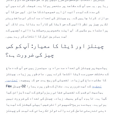
رہا ہو۔ یہ سب آپ کے مقاصد پر منحصر ہوتا ہے۔ فیصلہ کرنے میں آپ 
کی مدد کے لیے، آئیے ان اہم خصوصیات کا جائزہ لیں جن کا آپ 
موازنہ کرنا چاہیں گے۔ ہم چینلز کی تعداد سے لے کر اس سافٹ ویئر 
تک ہر چیز پر نظر ڈالیں گے جو ڈیٹا کو کارآمد بناتا ہے، تاکہ آپ 
پراعتماد ہو سکیں کہ آپ اپنے مخصوص پروجیکٹ یا ذاتی دلچسپی کے 
لیے بہترین ٹول کا انتخاب کر رہے ہیں۔
چینلز اور ڈیٹا کا معیار: آپ کو کس 
چیز کی ضرورت ہے؟
ہیڈسیٹ پر چینلز کی تعداد سے مراد وہ سینسرز ہیں جو آپ کے دماغ 
کے مختلف حصوں سے ڈیٹا اکٹھا کرتے ہیں۔ عام طور پر زیادہ چینلز 
کا مطلب دماغ کی زیادہ تفصیلی کوریج ہے، جو کہ پیچیدہ 
تعلیمی 
تحقیق
 کے لیے ضروری ہے۔ مثال کے طور پر، ہمارا 32-چینل Flex 
ہیڈسیٹ اس قسم کے تفصیلی فضائی ریزولوشن کے لیے ڈیزائن کیا 
گیا ہے۔ تاہم، آپ کو ہمیشہ زیادہ چینل کی تعداد کی ضرورت نہیں 
ہوتی ہے۔ بہت سے برین-کمپیوٹر انٹرفیس ایپلی کیشنز کے لیے یا 
ذہنی تندرستی حاصل کرنے والے ٹولز تک رسائی کے لیے، کم چینلز 