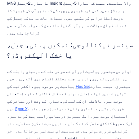
والا ہیڈسیٹ، جیسے کہ ہمارا 5-چینل Insight یا ہماری 2-چینل MN8 
ایئربڈز بھی، کسی غیر ضروری پیچیدگی کے بغیر آپ کی ضرورت کا 
درست ڈیٹا فراہم کر سکتی ہیں۔ بنیادی بات یہ ہے کہ چینل کی 
تعداد کو ان سوالات سے ہم آہنگ کیا جائے جن کے جوابات آپ حاصل 
کرنا چاہتے ہیں۔
سینسر ٹیکنالوجی: نمکین پانی، جیل، 
یا خشک الیکٹروڈز؟
ای ای جی سینسرز ہیڈسیٹ اور آپ کے سر کی جلد کے درمیان رابطے کے 
پوائنٹس ہوتے ہیں، اور یہ چند مختلف اقسام میں آتے ہیں۔ جیل 
سینسرز، جیسے ہمارے 
Flex Gel
 ہیڈسیٹ پر موجود ہیں، اکثر لیب کی 
ترتیبات میں اپنے اعلیٰ معیار کے سگنل کنکشن کے لیے استعمال 
ہوتے ہیں، حالانکہ ان کے لیے کچھ تیاری کے وقت اور صفائی کی 
ضرورت ہوتی ہے۔ نمکین پانی کے سینسرز، جو ہمارے 
Epoc X
 میں 
استعمال ہوتے ہیں، ایک بہترین درمیانی راستہ پیش کرتے ہیں۔ 
ایک مضبوط کنکشن حاصل کرنے کے لیے انہیں صرف نمکین محلول سے نم 
کرنے کی ضرورت ہوتی ہے، جس سے سیٹ اپ بہت تیز ہو جاتا ہے۔ آخر 
میں، خشک سینسرز، جو ہمارے Insight ہیڈسیٹ پر پائے جاتے ہیں، سب 