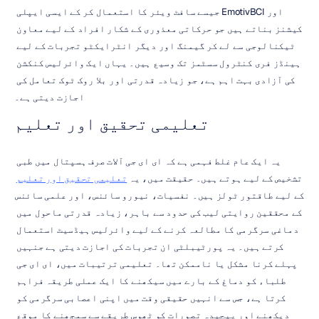
اور EmotivBCI جیسے سافٹ ویئر کا استعمال کر کے ایسی ایپلی 
کیشنز بناتے ہیں جو حرکاتی معذوری کے شکار افراد کے لیے معاون 
ٹیکنالوجی سے لے کر گیمنگ اور دیگر انٹرایکٹو تجربات کے لیے 
ہینڈز فری کنٹرول سسٹمز تک وسیع ہیں۔ یہاں ایک وائرلیس کنکشن 
کی آزادی بہت اہم ہے، جو زیادہ قدرتی اور بلا روک ٹوک تعامل کی 
اجازت دیتی ہے۔
تعلیمی تحقیق اور تعلیم
یہ ایک عام غلط فہمی ہے کہ ای ای جی آلات صرف ہسپتال میں طبی 
تشخیص کے لیے ہوتے ہیں۔ حقیقت میں، یہ 
تعلیمی تحقیق اور تعلیم
کے لیے طاقتور ٹولز ہیں۔ نفسیات، نیورو سائنس، اور علمی سائنس 
کے محققین روایتی لیب کی حدود سے باہر، زیادہ قدرتی ماحول میں 
دماغی سرگرمی کا مطالعہ کرنے کے لیے وائرلیس ہیڈسیٹ استعمال 
کرتے ہیں۔ یہ پورٹیبلٹی ان تجربات کی اجازت دیتی ہے جنہیں 
پہلے کرنا مشکل یا ناممکن تھا۔ تعلیمی ترتیبات میں، ای ای جی 
طلباء کو دماغ کے بارے میں سیکھنے کا ایک عملی طریقہ فراہم 
کرتا ہے، جس سے انہیں حقیقی وقت میں اپنی اعصابی سرگرمی کو 
دیکھنے اور پیچیدہ تصورات کو ٹھوس طریقے سے سمجھنے کا موقع 