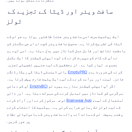
منظرنامے ممکن ہوتے ہیں۔
سافٹ ویئر اور ڈیٹا کے تجزیے کے 
ٹولز
ایک ہیڈسیٹ صرف اسی سافٹ ویئر جتنا طاقتور ہوتا ہے جو اس کے 
ڈیٹا کی تشریح کرتا ہے۔ صحیح سافٹ ویئر کچے ای ای جی سگنلز کو 
بامقصد نتائج اور قابل عمل کمانڈز میں بدل دیتا ہے۔ اسی لیے ہم 
نے آپ کے کام کو سپورٹ کرنے کے لیے ایپلی کیشنز کا ایک مکمل 
مجموعہ تیار کیا ہے۔ ان محققین کے لیے جنہیں تفصیلی تجزیہ 
کرنے کی ضرورت ہے، 
EmotivPRO
 ہائی ڈینسٹی ڈیٹا کی ریکارڈنگ، 
جائزہ لینے اور برآمد کرنے کے لیے ایک پلیٹ فارم پیش کرتا ہے۔ 
اگر آپ ایپلی کیشنز بنا رہے ہیں، تو 
EmotivBCI
 آپ کو دماغی 
سرگرمی کو کمانڈز میں تبدیل کرنے کی سہولت دیتا ہے۔ اور ذاتی 
استعمال کے لیے، 
Brainwear App
 توجہ مرکوز کرنے اور آرام کرنے 
کے لیے ٹولز تک رسائی فراہم کرتی ہے۔ ہیڈسیٹ کا انتخاب کرتے 
وقت، ہمیشہ اس کے ساتھ آنے والے سافٹ ویئر کے ماحولیاتی نظام 
پر غور کریں۔