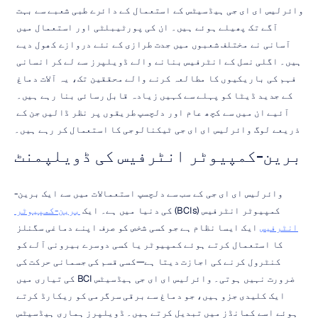
وائرلیس ای ای جی ہیڈسیٹس کے استعمال کے دائرے طبی شعبے سے بہت 
آگے تک پھیلے ہوئے ہیں۔ ان کی پورٹیبلٹی اور استعمال میں 
آسانی نے مختلف شعبوں میں جدت طرازی کے نئے دروازے کھول دیے 
ہیں۔ اگلی نسل کے انٹرفیس بنانے والے ڈویلپرز سے لے کر انسانی 
فہم کی باریکیوں کا مطالعہ کرنے والے محققین تک، یہ آلات دماغ 
کے جدید ڈیٹا کو پہلے سے کہیں زیادہ قابل رسائی بنا رہے ہیں۔ 
آئیے ان میں سے کچھ عام اور دلچسپ طریقوں پر نظر ڈالیں جن کے 
ذریعے لوگ وائرلیس ای ای جی ٹیکنالوجی کا استعمال کر رہے ہیں۔
برین-کمپیوٹر انٹرفیس کی ڈویلپمنٹ
وائرلیس ای ای جی کے سب سے دلچسپ استعمالات میں سے ایک برین-
کمپیوٹر انٹرفیس (BCIs) کی دنیا میں ہے۔ ایک 
برین-کمپیوٹر 
انٹرفیس
 ایک ایسا نظام ہے جو کسی شخص کو صرف اپنے دماغی سگنلز 
کا استعمال کرتے ہوئے کمپیوٹر یا کسی دوسرے بیرونی آلے کو 
کنٹرول کرنے کی اجازت دیتا ہے—کسی قسم کی جسمانی حرکت کی 
ضرورت نہیں ہوتی۔ وائرلیس ای ای جی ہیڈسیٹس BCI کی تیاری میں 
ایک کلیدی جزو ہیں، جو دماغ سے برقی سرگرمی کو ریکارڈ کرتے 
ہوئے اسے کمانڈز میں تبدیل کرتے ہیں۔ ڈویلپرز ہماری ہیڈسیٹس 