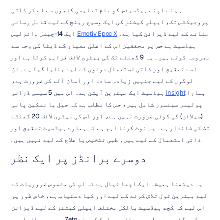
ہم نے اپنے ہیڈسیٹس کو عام تعلیمی کاموں سے لے کر ذاتی 
پروجیکٹس تک، ایپلی کیشنز کی ایک وسیع رینج کے لیے قابل رسائی 
بنانے کے لیے ڈیزائن کیا ہے۔ 
Emotiv Epoc X
 ایک 14-چینل وائرلیس 
ہیڈسیٹ ہے جس پر محققین اس کے اعلیٰ معیار کے ڈیٹا کی وجہ سے 
بھروسہ کرتے ہیں۔ یہ 9 گھنٹے تک کی بیٹری لائف فراہم کرتا ہے اور 
اسے تحقیق اور ذاتی استعمال دونوں کے لیے بنایا گیا ہے۔ ان 
لوگوں کے لیے جنہیں زیادہ سادہ اور آسان آلے کی ضرورت ہے، 
ہمارا 
Insight
 ہیڈسیٹ ایک بہترین آپشن ہے۔ اس میں 5 سیمی ڈرائی 
پولیمر سینسرز شامل ہیں، جس کا مطلب ہے کہ جیل یا نمکین پانی 
(سیلائن) کی کوئی ضرورت نہیں ہے، اور اس کی بیٹری لائف 20 گھنٹے 
تک کی شاندار ہے۔ یہ نوٹ کرنا اہم ہے کہ ہمارے ہیڈسیٹ تحقیق اور 
ذاتی استعمال کے لیے ہیں، طبی تشخیص یا علاج کے لیے نہیں ہیں۔
دوسرے برانڈز پر ایک نظر
یہ دیکھنا ہمیشہ ایک اچھا خیال ہے کہ آپ کی مخصوص ضروریات کے 
لیے بہترین ٹول تلاش کرنے کے لیے اور کیا دستیاب ہے، خاص طور پر 
اس لیے کہ کچھ ہیڈسیٹ بالکل مختلف ایپلی کیشنز کے لیے ڈیزائن 
کیے گئے ہیں۔ طبی میدان میں ایک کمپنی Zeto ہے۔ وہ وائرلیس، 