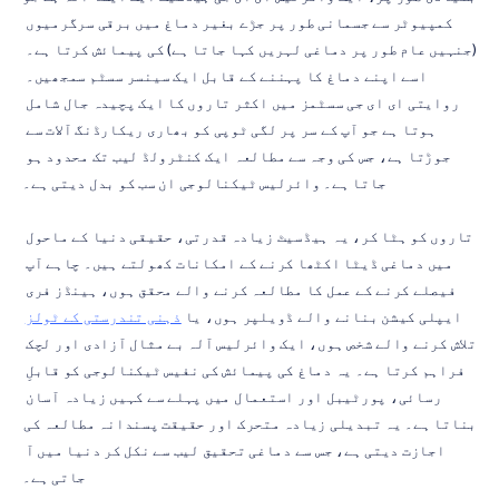
کمپیوٹر سے جسمانی طور پر جڑے بغیر دماغ میں برقی سرگرمیوں 
(جنہیں عام طور پر دماغی لہریں کہا جاتا ہے) کی پیمائش کرتا ہے۔ 
اسے اپنے دماغ کا پہننے کے قابل ایک سینسر سسٹم سمجھیں۔ 
روایتی ای ای جی سسٹمز میں اکثر تاروں کا ایک پچیدہ جال شامل 
ہوتا ہے جو آپ کے سر پر لگی ٹوپی کو بھاری ریکارڈنگ آلات سے 
جوڑتا ہے، جس کی وجہ سے مطالعہ ایک کنٹرولڈ لیب تک محدود ہو 
جاتا ہے۔ وائرلیس ٹیکنالوجی ان سب کو بدل دیتی ہے۔
تاروں کو ہٹا کر، یہ ہیڈسیٹ زیادہ قدرتی، حقیقی دنیا کے ماحول 
میں دماغی ڈیٹا اکٹھا کرنے کے امکانات کھولتے ہیں۔ چاہے آپ 
فیصلے کرنے کے عمل کا مطالعہ کرنے والے محقق ہوں، ہینڈز فری 
ایپلی کیشن بنانے والے ڈویلپر ہوں، یا 
ذہنی تندرستی کے ٹولز
تلاش کرنے والے شخص ہوں، ایک وائرلیس آلہ بے مثال آزادی اور لچک 
فراہم کرتا ہے۔ یہ دماغ کی پیمائش کی نفیس ٹیکنالوجی کو قابلِ 
رسائی، پورٹیبل اور استعمال میں پہلے سے کہیں زیادہ آسان 
بناتا ہے۔ یہ تبدیلی زیادہ متحرک اور حقیقت پسندانہ مطالعہ کی 
اجازت دیتی ہے، جس سے دماغی تحقیق لیب سے نکل کر دنیا میں آ 
جاتی ہے۔