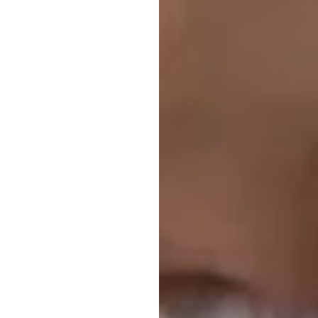
یہ
کیس
Emotiv
اپ
ڈیٹ
کیا
گیا