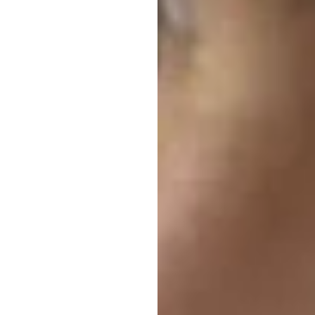
وائ
سنسر