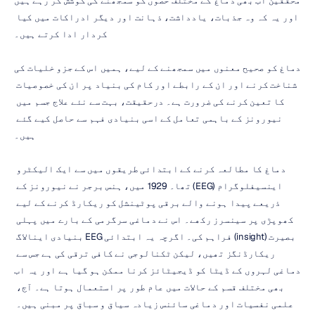
محققین اب بھی دماغ کے مختلف حصوں کو سمجھنے کی کوشش کر رہے ہیں 
اور یہ کہ وہ جذبات، یادداشت، ذہانت اور دیگر ادراکات میں کیا 
کردار ادا کرتے ہیں۔
دماغ کو صحیح معنوں میں سمجھنے کے لیے، ہمیں اس کے جزو خلیات کی 
شناخت کرنے اور ان کے رابطے اور کام کی بنیاد پر ان کی خصوصیات 
کا تعین کرنے کی ضرورت ہے۔ درحقیقت، بہت سے نئے علاج جسم میں 
نیورونز کے باہمی تعامل کے اسی بنیادی فہم سے حاصل کیے گئے 
ہیں۔
دماغ کا مطالعہ کرنے کے ابتدائی طریقوں میں سے ایک الیکٹرو 
اینسیفلوگرام (EEG) تھا۔ 1929 میں، ہنس برجر نے نیورونز کے 
ذریعے پیدا ہونے والے برقی پوٹینشل کو ریکارڈ کرنے کے لیے 
کھوپڑی پر سینسرز رکھے۔ اس نے دماغی سرگرمی کے بارے میں پہلی 
بصیرت (insight) فراہم کی۔ اگرچہ یہ ابتدائی EEG بنیادی اینالاگ 
ریکارڈنگز تھیں، لیکن ٹکنالوجی نے کافی ترقی کی ہے جس سے 
دماغی لہروں کے ڈیٹا کو ڈیجیٹائز کرنا ممکن ہو گیا ہے اور یہ اب 
بھی مختلف قسم کے حالات میں عام طور پر استعمال ہوتا ہے۔ آج، 
علمی نفسیات اور دماغی سائنس زیادہ سیاق و سباق پر مبنی ہیں۔ 