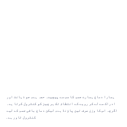
اپنے
دماغ
کو
جاننا
کیوں
ضروری
ہے؟
میہول
نایک
اپ
ڈیٹ
کیا
گیا
31
مارچ،
2022
ہمارا دماغ ہمارے جسم کا سب سے پیچیدہ حصہ ہے، جو ذہانت اور 
ادراک سے لے کر رویے کے انتظام تک ہر چیز کو کنٹرول کرتا ہے۔ 
اگرچہ اس کا وزن صرف تین پاؤنڈ ہے، لیکن دماغ باقی جسم کے لیے 
کنٹرول ٹاور ہے۔