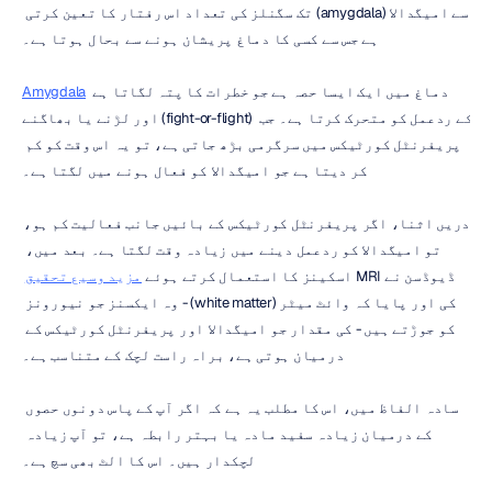
سے امیگدالا (amygdala) تک سگنلز کی تعداد اس رفتار کا تعین کرتی 
ہے جس سے کسی کا دماغ پریشان ہونے سے بحال ہوتا ہے۔
 دماغ میں ایک ایسا حصہ ہے جو خطرات کا پتہ لگاتا ہے 
Amygdala
اور لڑنے یا بھاگنے (fight-or-flight) کے ردعمل کو متحرک کرتا ہے۔ جب 
پریفرنٹل کورٹیکس میں سرگرمی بڑھ جاتی ہے، تو یہ اس وقت کو کم 
کر دیتا ہے جو امیگدالا کو فعال ہونے میں لگتا ہے۔
دریں اثنا، اگر پریفرنٹل کورٹیکس کے بائیں جانب فعالیت کم ہو، 
تو امیگدالا کو ردعمل دینے میں زیادہ وقت لگتا ہے۔ بعد میں، 
ڈیوڈسن نے MRI اسکینز کا استعمال کرتے ہوئے 
مزید وسیع تحقیق
کی اور پایا کہ وائٹ میٹر (white matter) - وہ ایکسنز جو نیورونز 
کو جوڑتے ہیں - کی مقدار جو امیگدالا اور پریفرنٹل کورٹیکس کے 
درمیان ہوتی ہے، براہ راست لچک کے متناسب ہے۔
سادہ الفاظ میں، اس کا مطلب یہ ہے کہ اگر آپ کے پاس دونوں حصوں 
کے درمیان زیادہ سفید مادہ یا بہتر رابطہ ہے، تو آپ زیادہ 
لچکدار ہیں۔ اس کا الٹ بھی سچ ہے۔