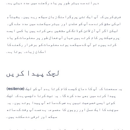
دہرانے سے بہتر طور پر یاد رکھنے میں مدد دیتی ہے۔
فرض کریں کہ آپ ایک نئی پروگرامنگ زبان سیکھ رہے ہیں۔ یقیناً، 
اس کی مشق کرنے سے آپ کو جلدی اور بہتر سیکھنے میں مدد ملے گی۔ 
لیکن اگر آپ آن لائن کوڈنگ کی مشقیں بھی کرتے ہیں یا کسی ایسے 
پروجیکٹ پر کام کرتے ہیں جہاں آپ فعال طور پر معلومات کو یاد 
کرتے ہیں، تو آپ کے سیکھے ہوئے معلومات کو برقرار رکھنے کا 
امکان زیادہ ہوتا ہے۔
لچک پیدا کریں
یہ سمجھنا کہ آپ کا دماغ کیسے کام کرتا ہے، آپ کو لچک (resilience) 
پیدا کرنے میں بھی مدد کرے گا۔ یہ نوٹ کرنا دلچسپ ہے کہ لچک 
کوئی ایسی خصوصیت نہیں ہے جس کے ساتھ آپ پیدا ہوئے ہوں۔ یہ 
سوچنے کا ایک عمل اور رویوں کا مجموعہ ہے جسے آپ وقت کے ساتھ 
سیکھ اور ترقی دے سکتے ہیں۔