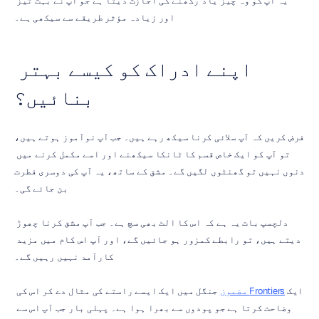
یہ آپ کو وہ چیز یاد رکھنے کی اجازت دیتا ہے جو آپ نے بہت تیز 
اور زیادہ مؤثر طریقے سے سیکھی ہے۔
اپنے ادراک کو کیسے بہتر 
بنائیں؟
فرض کریں کہ آپ سلائی کرنا سیکھ رہے ہیں۔ جب آپ نوآموز ہوتے ہیں، 
تو آپ کو ایک خاص قسم کا ٹانکا سیکھنے اور اسے مکمل کرنے میں 
دنوں نہیں تو گھنٹوں لگیں گے۔ مشق کے ساتھ، یہ آپ کی دوسری فطرت 
بن جائے گی۔
دلچسپ بات یہ ہے کہ اس کا الٹ بھی سچ ہے۔ جب آپ مشق کرنا چھوڑ 
دیتے ہیں، تو رابطے کمزور ہو جائیں گے، اور آپ اس کام میں مزید 
کارآمد نہیں رہیں گے۔
ایک 
Frontiers مضمون
 جنگل میں ایک ایسے راستے کی مثال دے کر اس کی 
وضاحت کرتا ہے جو پودوں سے بھرا ہوا ہے۔ پہلی بار جب آپ اس سے 