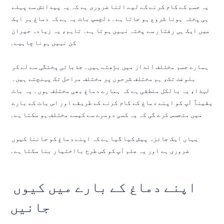
یہ جسم کے کام کرنے کے لیے اتنا ضروری ہے کہ یہ پیدائش سے پہلے 
ہی پختہ ہونا شروع ہو جاتا ہے۔ دلچسپ بات یہ ہے کہ دماغ ہر ایک 
میں ایک ہی رفتار سے پختہ نہیں ہوتا ہے۔ تاہم، یہ زیادہ حیران 
کن نہیں ہونا چاہیے۔
ہمارے جسم مختلف انداز میں بڑھتے ہیں۔ جذباتی پختگی سے لے کر 
بلوغت تک، ہم مختلف شرحوں پر مختلف مراحل تک پہنچتے ہیں۔ 
لہذا، یہ بالکل منطقی ہے کہ ہمارے دماغ بھی مختلف ہوں۔ یہ بات 
یقیناً آپ کو اپنے دماغ کے کام کرنے کے طریقے اور اس بات کے بارے 
میں متجسس کرے گی کہ یہ کسی دوسرے سے کیسے مختلف ہو سکتا ہے۔
یہاں ایک جائزہ پیش کیا گیا ہے کہ اپنے دماغ کو جاننا کیوں 
ضروری ہے اور یہ علم آپ کو کس طرح بااختیار بنا سکتا ہے۔
اپنے دماغ کے بارے میں کیوں 
جانیں