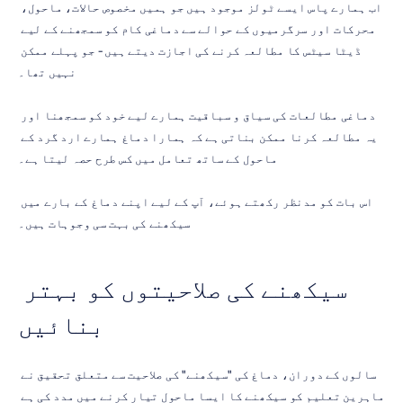
اب ہمارے پاس ایسے ٹولز موجود ہیں جو ہمیں مخصوص حالات، ماحول، 
محرکات اور سرگرمیوں کے حوالے سے دماغی کام کو سمجھنے کے لیے 
ڈیٹا سیٹس کا مطالعہ کرنے کی اجازت دیتے ہیں - جو پہلے ممکن 
نہیں تھا۔
دماغی مطالعات کی سیاق و سباقیت ہمارے لیے خود کو سمجھنا اور 
یہ مطالعہ کرنا ممکن بناتی ہے کہ ہمارا دماغ ہمارے ارد گرد کے 
ماحول کے ساتھ تعامل میں کس طرح حصہ لیتا ہے۔
اس بات کو مدنظر رکھتے ہوئے، آپ کے لیے اپنے دماغ کے بارے میں 
سیکھنے کی بہت سی وجوہات ہیں۔
سیکھنے کی صلاحیتوں کو بہتر 
بنائیں
سالوں کے دوران، دماغ کی "سیکھنے" کی صلاحیت سے متعلق تحقیق نے 
ماہرین تعلیم کو سیکھنے کا ایسا ماحول تیار کرنے میں مدد کی ہے 