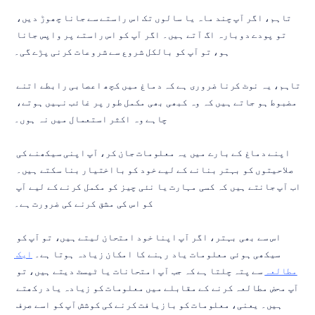
تاہم، اگر آپ چند ماہ یا سالوں تک اس راستے سے جانا چھوڑ دیں، 
تو پودے دوبارہ اگ آتے ہیں۔ اگر آپ کو اس راستے پر واپس جانا 
ہو، تو آپ کو بالکل شروع سے شروعات کرنی پڑے گی۔
تاہم، یہ نوٹ کرنا ضروری ہے کہ دماغ میں کچھ اعصابی رابطے اتنے 
مضبوط ہو جاتے ہیں کہ وہ کبھی بھی مکمل طور پر غائب نہیں ہوتے، 
چاہے وہ اکثر استعمال میں نہ ہوں۔
اپنے دماغ کے بارے میں یہ معلومات جان کر، آپ اپنی سیکھنے کی 
صلاحیتوں کو بہتر بنانے کے لیے خود کو بااختیار بنا سکتے ہیں۔ 
اب آپ جانتے ہیں کہ کسی مہارت یا نئی چیز کو مکمل کرنے کے لیے آپ 
کو اس کی مشق کرنے کی ضرورت ہے۔
اس سے بھی بہتر، اگر آپ اپنا خود امتحان لیتے ہیں، تو آپ کو 
سیکھی ہوئی معلومات یاد رہنے کا امکان زیادہ ہوتا ہے۔ 
ایک 
مطالعہ
 سے پتہ چلتا ہے کہ جب آپ امتحانات یا ٹیسٹ دیتے ہیں، تو 
آپ محض مطالعہ کرنے کے مقابلے میں معلومات کو زیادہ یاد رکھتے 
ہیں۔ یعنی، معلومات کو بازیافت کرنے کی کوشش آپ کو اسے صرف 