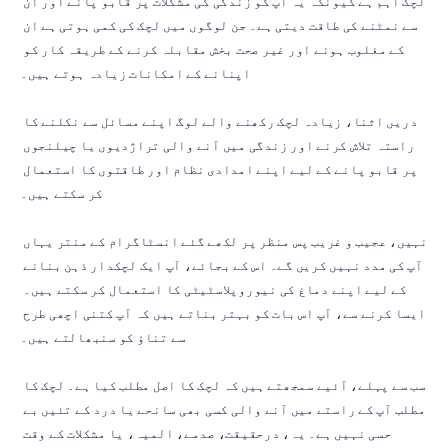
لچک اہم ہے کیونکہ یہ آپ کو زندگی کی مشکلات پر قابو پانے اور ان 
سے نمٹنے کی طاقت دیتی ہے۔ جن لوگوں میں لچک کی کمی ہوتی ہے ان 
کے مغلوب ہونے اور غیر صحت بخش مقابلہ کرنے کے طریقہ کار کو 
اپنانے کے امکانات زیادہ ہوتے ہیں۔
دریں اثنا، زیادہ لچک رکھنے والے لوگ اپنے مسائل سے نکلنے کا 
راستہ تلاش کرنے اور زندگی میں آنے والی تراژدیوں یا چیلنجوں 
پر قابو پانے کے لیے اپنے امدادی نظام اور طاقتوں کا استعمال 
کر سکتے ہیں۔
نہیں، عجیب و غریب پس منظر پر لکھے گئے انسٹاگرام کے منتر یہاں 
آپ کی مدد نہیں کریں گے۔ اس کے بجائے، آپ ایک لچکدار ذہن بنانے 
کے لیے اپنے دماغ کی نیوروپلاسٹیٹی کا استعمال کر سکتے ہیں۔ 
ایسا کرنے سے، آپ اس بات کو بہتر بناتے ہیں کہ آپ کتنی اچھی طرح 
سے تناؤ کو سنبھالتے ہیں۔
سب سے پہلے، آئیے سمجھتے ہیں کہ لچک کا اصل مطلب کیا ہے۔ لچک کا 
مطلب آپ کے راستے میں آنے والی کسی بھی سانحے یا درد کے تئیں بے 
حسی نہیں ہے۔ یہ، درحقیقت، صدمے، المیہ، یا مشکلات کے وقت 