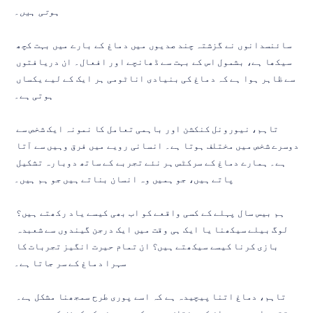
ہوتی ہیں۔
سائنسدانوں نے گزشتہ چند صدیوں میں دماغ کے بارے میں بہت کچھ 
سیکھا ہے، بشمول اس کے بہت سے ڈھانچے اور افعال۔ ان دریافتوں 
سے ظاہر ہوا ہے کہ دماغ کی بنیادی اناٹومی ہر ایک کے لیے یکساں 
ہوتی ہے۔
تاہم، نیورونل کنکشن اور باہمی تعامل کا نمونہ ایک شخص سے 
دوسرے شخص میں مختلف ہوتا ہے۔ انسانی رویے میں فرق وہیں سے آتا 
ہے۔ ہمارے دماغ کے سرکٹس ہر نئے تجربے کے ساتھ دوبارہ تشکیل 
پاتے ہیں، جو ہمیں وہ انسان بناتے ہیں جو ہم ہیں۔
ہم بیس سال پہلے کے کسی واقعے کو اب بھی کیسے یاد رکھتے ہیں؟ 
لوگ بیلے سیکھنا یا ایک ہی وقت میں ایک درجن گیندوں سے شعبدہ 
بازی کرنا کیسے سیکھتے ہیں؟ ان تمام حیرت انگیز تجربات کا 
سہرا دماغ کے سر جاتا ہے۔
تاہم، دماغ اتنا پیچیدہ ہے کہ اسے پوری طرح سمجھنا مشکل ہے۔ 