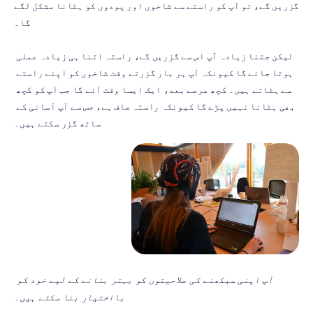
گزریں گے، تو آپ کو راستے سے شاخوں اور پودوں کو ہٹانا مشکل لگے 
گا۔
لیکن جتنا زیادہ آپ اس سے گزریں گے، راستہ اتنا ہی زیادہ عملی 
ہوتا جائے گا کیونکہ آپ ہر بار گزرتے وقت شاخوں کو اپنے راستے 
سے ہٹاتے ہیں۔ کچھ عرصے بعد، ایک ایسا وقت آئے گا جب آپ کو کچھ 
بھی ہٹانا نہیں پڑے گا کیونکہ راستہ صاف ہے، جس سے آپ آسانی کے 
ساتھ گزر سکتے ہیں۔
آپ اپنی سیکھنے کی صلاحیتوں کو بہتر بنانے کے لیے خود کو 
بااختیار بنا سکتے ہیں۔