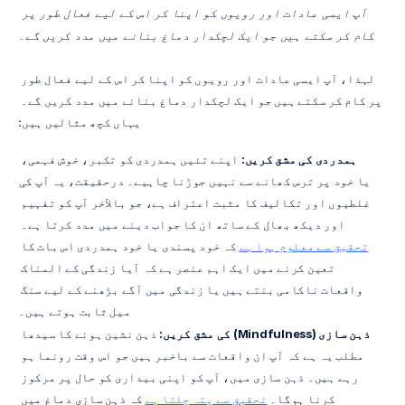
آپ ایسی عادات اور رویوں کو اپنا کر اس کے لیے فعال طور پر 
کام کر سکتے ہیں جو ایک لچکدار دماغ بنانے میں مدد کریں گے۔
لہذا، آپ ایسی عادات اور رویوں کو اپنا کر اس کے لیے فعال طور 
پر کام کر سکتے ہیں جو ایک لچکدار دماغ بنانے میں مدد کریں گے۔ 
یہاں کچھ مثالیں ہیں:
ہمدردی کی مشق کریں:
 اپنے تئیں ہمدردی کو تکبر، خوش فہمی، 
یا خود پر ترس کھانے سے نہیں جوڑنا چاہیے۔ درحقیقت، یہ آپ کی 
غلطیوں اور تکالیف کا مثبت اعتراف ہے، جو بالآخر آپ کو تفہیم 
اور دیکھ بھال کے ساتھ ان کا جواب دینے میں مدد کرتا ہے۔ 
تحقیق سے معلوم ہوا ہے
 کہ خود پسندی یا خود ہمدردی اس بات کا 
تعین کرنے میں ایک اہم عنصر ہے کہ آیا زندگی کے المناک 
واقعات ناکامی بنتے ہیں یا زندگی میں آگے بڑھنے کے لیے سنگ 
میل ثابت ہوتے ہیں۔
ذہن سازی (Mindfulness) کی مشق کریں:
 ذہن نشین ہونے کا سیدھا 
مطلب یہ ہے کہ آپ ان واقعات سے باخبر ہیں جو اس وقت رونما ہو 
رہے ہیں۔ ذہن سازی میں، آپ کو اپنی بیداری کو حال پر مرکوز 
کرنا ہوگا۔ 
تحقیق سے پتہ چلتا ہے
 کہ ذہن سازی دماغ میں 