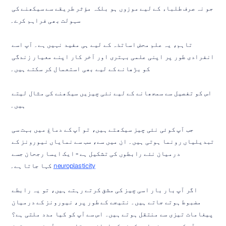
جو نہ صرف طلباء کے لیے موزوں ہو بلکہ مؤثر طریقے سے سیکھنے کی 
سہولت بھی فراہم کرے۔
تاہم، یہ علم محض اساتذہ کے لیے ہی مفید نہیں ہے۔ آپ اسے 
انفرادی طور پر اپنی علمی بہتری اور آخر کار اپنے معیار زندگی 
کو بڑھانے کے لیے بھی استعمال کر سکتے ہیں۔
اس کو تفصیل سے سمجھانے کے لیے نئی چیزیں سیکھنے کی مثال لیتے 
ہیں۔
جب آپ کوئی نئی چیز سیکھتے ہیں، تو آپ کے دماغ میں بہت سی 
تبدیلیاں رونما ہوتی ہیں۔ ان میں سے، سب سے نمایاں نیورونز کے 
درمیان نئے رابطوں کی تشکیل ہے - ایک ایسا رجحان جسے 
neuroplasticity
 کہا جاتا ہے۔
اگر آپ بار بار اسی چیز کی مشق کرتے رہتے ہیں، تو یہ رابطے 
مضبوط ہوتے جاتے ہیں۔ نتیجے کے طور پر، نیورونز کے درمیان 
پیغامات تیزی سے منتقل ہوتے ہیں۔ اس سے آپ کو کیا مدد ملتی ہے؟ 