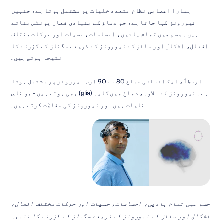
ہمارا اعصابی نظام متعدد خلیات پر مشتمل ہوتا ہے، جنہیں 
نیورونز کہا جاتا ہے، جو دماغ کے بنیادی فعال یونٹس بناتے 
ہیں۔ جسم میں تمام یادیں، احساسات، حسیات اور حرکات مختلف 
افعال، اشکال اور سائز کے نیورونز کے ذریعے سگنلز کے گزرنے کا 
نتیجہ ہوتی ہیں۔
اوسطاً، ایک انسانی دماغ 80 سے 90 ارب نیورونز پر مشتمل ہوتا 
ہے۔ نیورونز کے علاوہ، دماغ میں گلیہ (glia) بھی ہوتے ہیں - جو خاص 
خلیات ہیں اور نیورونز کی حفاظت کرتے ہیں۔
جسم میں تمام یادیں، احساسات، حسیات اور حرکات مختلف افعال، 
اشکال اور سائز کے نیورونز کے ذریعے سگنلز کے گزرنے کا نتیجہ 