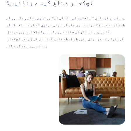
لچکدار دماغ کیسے بنائیں؟
پروفیسر ڈیوڈسن کی تحقیق اس بات کی ایک بہترین مثال ہے کہ ہم کس 
طرح اپنے دماغ کے بارے میں علم کو اپنی بہتری کے لیے استعمال کر 
سکتے ہیں۔ اب تک، آپ جانتے ہیں کہ امیگدالا اور پریفرنٹل 
کورٹیکس کے درمیان مضبوط رابطے قائم کرنا آپ کو زیادہ لچکدار 
بنانے میں مدد کرے گا۔