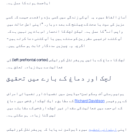
ایڈجسٹ ہونے کا عمل ہے۔
آسان الفاظ میں، یہ آپ کی زندگی میں کسی بڑے واقعے، جیسے کہ کسی 
عزیز کی موت یا صحت کے چیلنج کے بعد دوبارہ "اپنی اصل حالت میں 
واپس آنے" کا عمل ہے۔ لیکن لچک کا انحصار اس بات پر نہیں ہے کہ 
آپ کتنے ترغیبی مقررین کو سنتے ہیں یا آپ کتنی دعا کرتے ہیں - 
اگرچہ وہ چیزیں مددگار ثابت ہو سکتی ہیں۔
لچک کا دماغ کے بائیں پریفرنٹل کورٹیکس (left prefrontal cortex) کی 
فعالیت سے بہت زیادہ تعلق ہے۔
لچک اور دماغ کے بارے میں تحقیق
یونیورسٹی آف وسکونسن-میڈیسن میں نفسیات اور نفسیاتی امراض 
کے پروفیسر 
Richard Davidson
 کے مطابق، ایک لچکدار شخص میں دماغ 
کے اس حصے میں فعالیت کی مقدار غیر لچکدار شخص کے مقابلے میں 
تیس گنا زیادہ ہو سکتی ہے۔
اپنی 
ابتدائی تحقیق
 میں، ڈیوڈسن نے پایا کہ پریفرنٹل کورٹیکس 