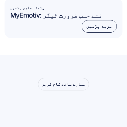
پڑھنا جاری رکھیں
MyEmotiv: نئے حسب ضرورت ٹیگز
مزید پڑھیں
مزید پڑھیں
ہمارے ساتھ کام کریں
دیکھیں
کہ
جب
نیورو
سائنس
لیب
سے
باہر
قدم