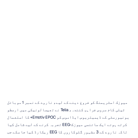
موسیقی
کے
لیے
ہماری
قدردانی
کو
سمجھنا
ڈوک
ٹران
اپ
ڈیٹ
کیا
گیا
میوزک اسٹریمنگ کو فروغ دینے کے لیے، ناروے کے نمبر 1 موبائل 
ٹیلی کام سروس فراہم کنندہ، Telia نے تھیسالونیکی میں ارسطو 
یونیورسٹی کے ڈیمیتریوس ایڈاموس کو Emotiv EPOC+ کا استعمال 
کرتے ہوئے ایک سائنسی میوزک-EEG تجربہ کرنے کے لیے شامل کیا 
تاکہ ناروے کے 3 مشہور گلوکاروں کا EEG ریکارڈ کیا جا سکے جب 