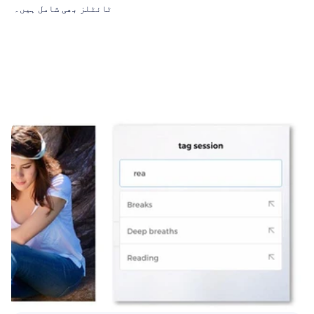
ٹائٹلز بھی شامل ہیں۔