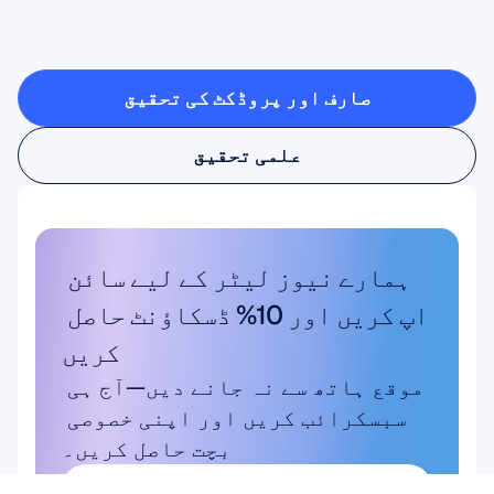
رکھتی
ہے
تو
کیا
کچھ
ممکن
ہے
صارف اور پروڈکٹ کی تحقیق
صارف اور پروڈکٹ کی تحقیق
علمی تحقیق
علمی تحقیق
ہمارے نیوز لیٹر کے لیے سائن 
اپ کریں اور 10% ڈسکاؤنٹ حاصل 
کریں
موقع ہاتھ سے نہ جانے دیں—آج ہی 
سبسکرائب کریں اور اپنی خصوصی 
بچت حاصل کریں۔
یہاں سبسکرائب کریں