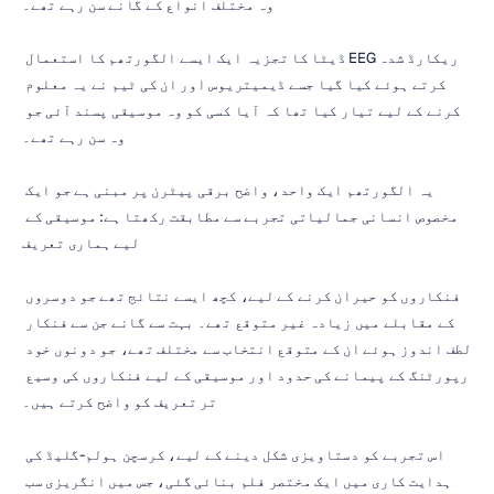
وہ مختلف انواع کے گانے سن رہے تھے۔
ریکارڈ شدہ EEG ڈیٹا کا تجزیہ ایک ایسے الگورتھم کا استعمال 
کرتے ہوئے کیا گیا جسے ڈیمیتریوس اور ان کی ٹیم نے یہ معلوم 
کرنے کے لیے تیار کیا تھا کہ آیا کسی کو وہ موسیقی پسند آئی جو 
وہ سن رہے تھے۔
یہ الگورتھم ایک واحد، واضح برقی پیٹرن پر مبنی ہے جو ایک 
مخصوص انسانی جمالیاتی تجربے سے مطابقت رکھتا ہے: موسیقی کے 
لیے ہماری تعریف
فنکاروں کو حیران کرنے کے لیے، کچھ ایسے نتائج تھے جو دوسروں 
کے مقابلے میں زیادہ غیر متوقع تھے۔ بہت سے گانے جن سے فنکار 
لطف اندوز ہوئے ان کے متوقع انتخاب سے مختلف تھے، جو دونوں خود 
رپورٹنگ کے پیمانے کی حدود اور موسیقی کے لیے فنکاروں کی وسیع 
تر تعریف کو واضح کرتے ہیں۔
اس تجربے کو دستاویزی شکل دینے کے لیے، کرسچن ہولم-گلیڈ کی 
ہدایت کاری میں ایک مختصر فلم بنائی گئی، جس میں انگریزی سب 