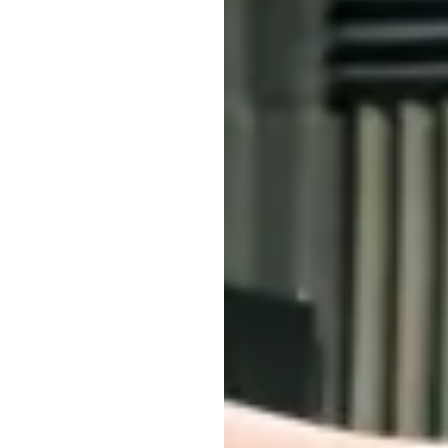
موسیق
کا
اعص
ای
ای