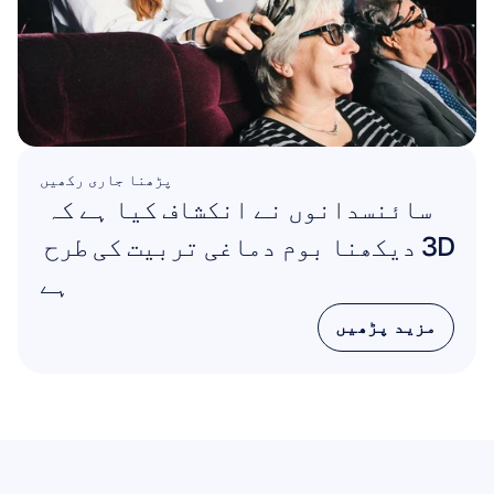
پڑھنا جاری رکھیں
سائنسدانوں نے انکشاف کیا ہے کہ 
3D دیکھنا بوم دماغی تربیت کی طرح 
ہے
مزید پڑھیں
مزید پڑھیں