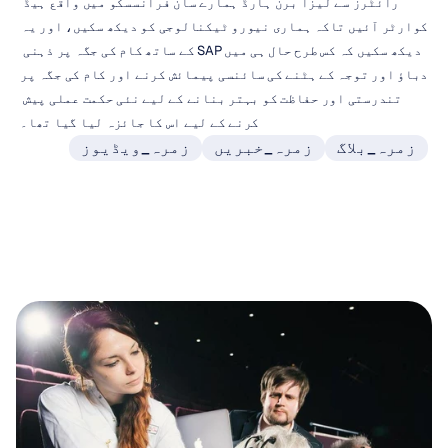
رائٹرز سے لیزا برن ہارڈ ہمارے سان فرانسسکو میں واقع ہیڈ 
کوارٹر آئیں تاکہ ہماری نیورو ٹیکنالوجی کو دیکھ سکیں، اور یہ 
دیکھ سکیں کہ کس طرح حال ہی میں SAP کے ساتھ کام کی جگہ پر ذہنی 
دباؤ اور توجہ کے ہٹنے کی سائنسی پیمائش کرنے اور کام کی جگہ پر 
تندرستی اور حفاظت کو بہتر بنانے کے لیے نئی حکمت عملی پیش 
کرنے کے لیے اس کا جائزہ لیا گیا تھا۔
زمرہ_بلاگ
زمرہ_خبریں
زمرہ_ویڈیوز