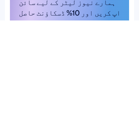
ہمارے نیوز لیٹر کے لیے سائن 
اپ کریں اور 10% ڈسکاؤنٹ حاصل 
کریں
موقع ہاتھ سے نہ جانے دیں—آج ہی 
سبسکرائب کریں اور اپنی خصوصی 
بچت حاصل کریں۔
یہاں سبسکرائب کریں
یہاں سبسکرائب کریں
مصنوعات
حل
علمی تحقیق
ہارڈویئر
Epoc X
صارف اور پروڈکٹ کی 
Flex 2 Saline
تحقیق
Flex 2 جیل
برین کمپیوٹر 
Insight
انٹرفیس (BCI)
MN8
دماغی صحت
لوازمات