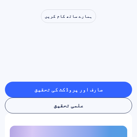
ہمارے ساتھ کام کریں
دیکھیں
کہ
جب
نیورو
سائنس
لیب
سے
باہر
قدم
رکھتی
ہے
تو
کیا
کچھ
ممکن
ہے
صارف اور پروڈکٹ کی تحقیق
صارف اور پروڈکٹ کی تحقیق
علمی تحقیق
علمی تحقیق