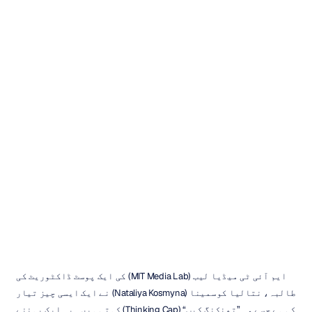
منصوبہ:
تھنکنگ
کیپ
میورک
نگوین
اپ
ڈیٹ
کیا
گیا
24
مارچ،
2019
ایم آئی ٹی میڈیا لیب (MIT Media Lab) کی ایک پوسٹ ڈاکٹوریٹ کی 
طالبہ، نتالیا کوسمینا (Nataliya Kosmyna) نے ایک ایسی چیز تیار 
کی ہے جسے وہ ”تھنکنگ کیپ“ (Thinking Cap) کہتی ہیں۔ یہ ایک پہننے 