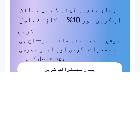
ہمارے نیوز لیٹر کے لیے سائن 
اپ کریں اور 10% ڈسکاؤنٹ حاصل 
کریں
موقع ہاتھ سے نہ جانے دیں—آج ہی 
سبسکرائب کریں اور اپنی خصوصی 
بچت حاصل کریں۔
یہاں سبسکرائب کریں
یہاں سبسکرائب کریں
مصنوعات
حل
علمی تحقیق
ہارڈویئر
Epoc X
صارف اور پروڈکٹ کی 
Flex 2 Saline
تحقیق
Flex 2 جیل
برین کمپیوٹر 
Insight
انٹرفیس (BCI)
MN8