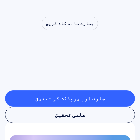
ہمارے ساتھ کام کریں
دیکھیں
کہ
جب
نیورو
سائنس
لیب
سے
باہر
قدم
رکھتی
ہے
تو
کیا
کچھ
ممکن
ہے
صارف اور پروڈکٹ کی تحقیق
صارف اور پروڈکٹ کی تحقیق
علمی تحقیق
علمی تحقیق