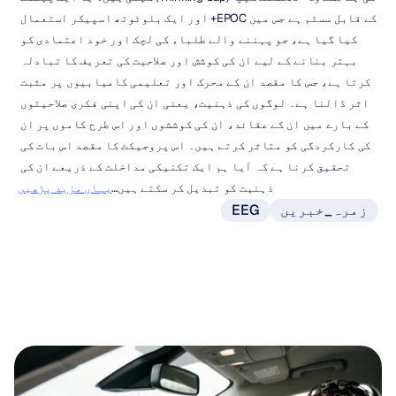
کے قابل سسٹم ہے جس میں EPOC+ اور ایک بلوٹوتھ اسپیکر استعمال 
کیا گیا ہے، جو پہننے والے طلباء کی لچک اور خود اعتمادی کو 
بہتر بنانے کے لیے ان کی کوشش اور صلاحیت کی تعریف کا تبادلہ 
کرتا ہے، جس کا مقصد ان کے محرک اور تعلیمی کامیابیوں پر مثبت 
اثر ڈالنا ہے۔ لوگوں کی ذہنیت، یعنی ان کی اپنی فکری صلاحیتوں 
کے بارے میں ان کے عقائد، ان کی کوششوں اور اس طرح کاموں پر ان 
کی کارکردگی کو متاثر کرتے ہیں۔ اس پروجیکٹ کا مقصد اس بات کی 
تحقیق کرنا ہے کہ آیا ہم ایک تکنیکی مداخلت کے ذریعے ان کی 
ذہنیت کو تبدیل کر سکتے ہیں…
یہاں مزید پڑھیں
زمرہ_خبریں
EEG