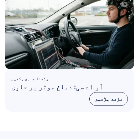
پڑھنا جاری رکھیں
آر اے سی: دماغ موٹر پر حاوی
مزید پڑھیں
مزید پڑھیں