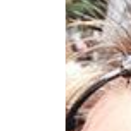
لن
ایک
دم