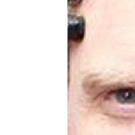
ڈیوک
ٹران
اپ
ڈیٹ
کیا
گ