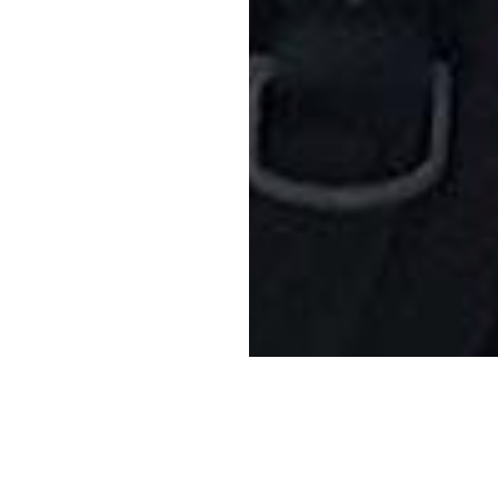
ڈیٹا کو ریکارڈ کرنے کے لیے EPOC+ کا استعمال کیا۔