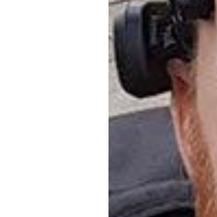
میں
ک
ڈیوک
ٹران
اپ
ڈیٹ
کیا
گ