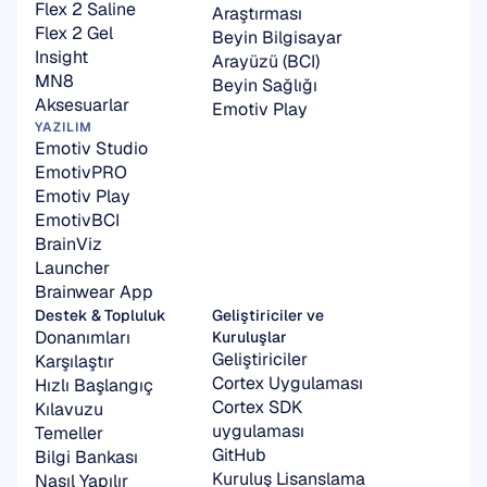
Flex 2 Saline
Araştırması
Flex 2 Gel
Beyin Bilgisayar 
Insight
Arayüzü (BCI)
MN8
Beyin Sağlığı
Aksesuarlar
Emotiv Play
YAZILIM
Emotiv Studio
EmotivPRO
Emotiv Play
EmotivBCI
BrainViz
Launcher
Brainwear App
Destek & Topluluk
Geliştiriciler ve 
Donanımları 
Kuruluşlar
Geliştiriciler
Karşılaştır
Cortex Uygulaması
Hızlı Başlangıç 
Cortex SDK 
Kılavuzu
uygulaması
Temeller
GitHub
Bilgi Bankası
Kuruluş Lisanslama
Nasıl Yapılır