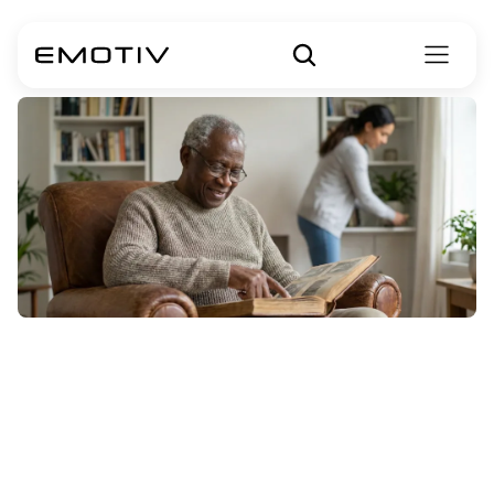
Güvenli
ve
Etkili
Demans
Evde
Bakım
Nasıl