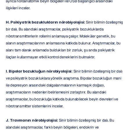
ayrıca nöroanatomik beyin bölgeleri ile OSB başlangıcı arasındaki 
ilişkileri inceler.
H. Psikiyatrik bozuklukların nörobiyolojisi:
 Sinir bilimin özelleşmiş 
bir dalı. Bu alandaki araştırmacılar, psikiyatrik bozukluklarda 
nörotransmitterlerin rollerini anlamaya çalışır. Moleküler genetik, bu 
alanın araştırmacılarının anlamasına katkıda bulunur. Araştırmacılar, bu 
alanı tam olarak anlamada buldukları bir zorluk, şu anda psikiyatrik 
ilaçları kullanmayan etkili kontrol deneklerini bulmaktır.
I. Bipolar bozukluğun nörobiyolojisi:
 Sinir bilimin özelleşmiş bir dalı 
ve psikiyatrik bozukluklara yönelik araştırma. Bipolar bozukluğun mani 
ile depresyon arasındaki dalgalanmalarının karmaşık doğası, 
araştırmacıların nedenleri belirlemesini zorlaştırır. Bu alandaki 
araştırmacılar, bu bozukluğa katkıda bulunabilecek beyin devreleri ve 
nörotransmitter sistemlerini inceler.
J. Travmanın nörobiyolojisi:
 Sinir bilimin özelleşmiş bir dalı. Bu 
alandaki araştırmacılar, farklı beyin bölgeleri, endokrin ve 