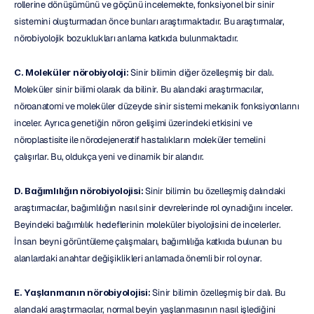
rollerine dönüşümünü ve göçünü incelemekte, fonksiyonel bir sinir 
sistemini oluşturmadan önce bunları araştırmaktadır. Bu araştırmalar, 
nörobiyolojik bozuklukları anlama katkıda bulunmaktadır.
C. Moleküler nörobiyoloji:
 Sinir bilimin diğer özelleşmiş bir dalı. 
Moleküler sinir bilimi olarak da bilinir. Bu alandaki araştırmacılar, 
nöroanatomi ve moleküler düzeyde sinir sistemi mekanik fonksiyonlarını 
inceler. Ayrıca genetiğin nöron gelişimi üzerindeki etkisini ve 
nöroplastisite ile nörodejeneratif hastalıkların moleküler temelini 
çalışırlar. Bu, oldukça yeni ve dinamik bir alandır.
D. Bağımlılığın nörobiyolojisi:
 Sinir bilimin bu özelleşmiş dalındaki 
araştırmacılar, bağımlılığın nasıl sinir devrelerinde rol oynadığını inceler. 
Beyindeki bağımlılık hedeflerinin moleküler biyolojisini de incelerler. 
İnsan beyni görüntüleme çalışmaları, bağımlılığa katkıda bulunan bu 
alanlardaki anahtar değişiklikleri anlamada önemli bir rol oynar.
E. Yaşlanmanın nörobiyolojisi:
 Sinir bilimin özelleşmiş bir dalı. Bu 
alandaki araştırmacılar, normal beyin yaşlanmasının nasıl işlediğini 