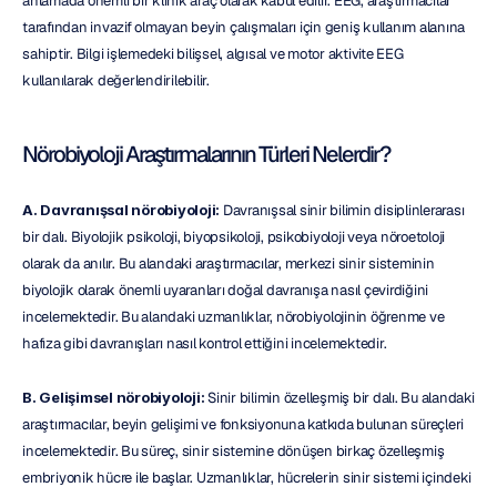
anlamada önemli bir klinik araç olarak kabul edilir. EEG, araştırmacılar 
tarafından invazif olmayan beyin çalışmaları için geniş kullanım alanına 
sahiptir. Bilgi işlemedeki bilişsel, algısal ve motor aktivite EEG 
kullanılarak değerlendirilebilir.
Nörobiyoloji Araştırmalarının Türleri Nelerdir?
A. Davranışsal nörobiyoloji:
 Davranışsal sinir bilimin disiplinlerarası 
bir dalı. Biyolojik psikoloji, biyopsikoloji, psikobiyoloji veya nöroetoloji 
olarak da anılır. Bu alandaki araştırmacılar, merkezi sinir sisteminin 
biyolojik olarak önemli uyaranları doğal davranışa nasıl çevirdiğini 
incelemektedir. Bu alandaki uzmanlıklar, nörobiyolojinin öğrenme ve 
hafıza gibi davranışları nasıl kontrol ettiğini incelemektedir.
B. Gelişimsel nörobiyoloji:
 Sinir bilimin özelleşmiş bir dalı. Bu alandaki 
araştırmacılar, beyin gelişimi ve fonksiyonuna katkıda bulunan süreçleri 
incelemektedir. Bu süreç, sinir sistemine dönüşen birkaç özelleşmiş 
embriyonik hücre ile başlar. Uzmanlıklar, hücrelerin sinir sistemi içindeki 