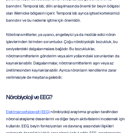
barındırır. Temporal lob, dilin anlaşılmasında önemli bir beyin bölgesi 
olan Wernicke bölgesini içerir. Temporal lob ayrıca işitsel korteksimizi 
barındırır ve bu nedenle işitme için önemlidir.
Nörotransmitterler, ya uyarıcı, engelleyici ya da modüle edici nöron 
işlevlerinden birinden sorumludur. Çoğu nörobiyolojik bozukluk, bu 
seviyelerdeki dalgalanmalara bağlıdır. Bu bozukluklar, 
nörotransmitterlerin gönderim veya alım yollarındaki sorunlardan da 
kaynaklanabilir. Dalgalanmalar, nörotransmitterlerin aşırı veya az 
üretilmesinden kaynaklanabilir. Ayrıca nöronların kendilerine zarar 
verilmesiyle de meydana gelebilir.
Nörobiyoloji ve EEG?
Elektroansefalografi (EEG)
 nörobiyoloji araştırma grupları tarafından 
nöronal ateşleme desenlerini ve diğer beyin aktivitelerini incelemek için 
kullanılır. EEG, beyin fonksiyonları ve davranış arasındaki ilişkileri 