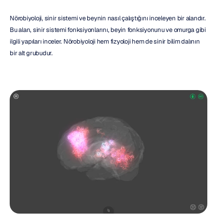
Nörobiyoloji, sinir sistemi ve beynin nasıl çalıştığını inceleyen bir alandır. 
Bu alan, sinir sistemi fonksiyonlarını, beyin fonksiyonunu ve omurga gibi 
ilgili yapıları inceler. Nörobiyoloji hem fizyoloji hem de sinir bilim dalının 
bir alt grubudur.