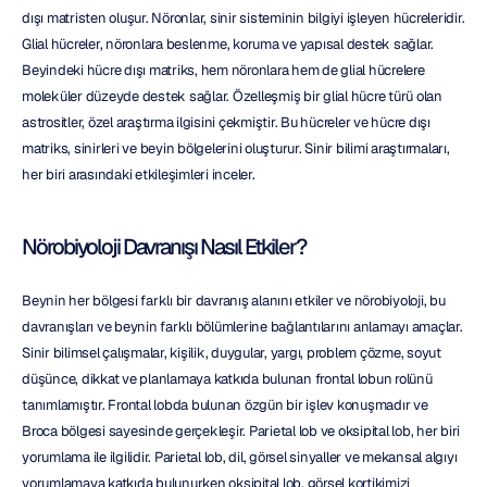
dışı matristen oluşur. Nöronlar, sinir sisteminin bilgiyi işleyen hücreleridir. 
Glial hücreler, nöronlara beslenme, koruma ve yapısal destek sağlar. 
Beyindeki hücre dışı matriks, hem nöronlara hem de glial hücrelere 
moleküler düzeyde destek sağlar. Özelleşmiş bir glial hücre türü olan 
astrositler, özel araştırma ilgisini çekmiştir. Bu hücreler ve hücre dışı 
matriks, sinirleri ve beyin bölgelerini oluşturur. Sinir bilimi araştırmaları, 
her biri arasındaki etkileşimleri inceler.
Nörobiyoloji Davranışı Nasıl Etkiler?
Beynin her bölgesi farklı bir davranış alanını etkiler ve nörobiyoloji, bu 
davranışları ve beynin farklı bölümlerine bağlantılarını anlamayı amaçlar. 
Sinir bilimsel çalışmalar, kişilik, duygular, yargı, problem çözme, soyut 
düşünce, dikkat ve planlamaya katkıda bulunan frontal lobun rolünü 
tanımlamıştır. Frontal lobda bulunan özgün bir işlev konuşmadır ve 
Broca bölgesi sayesinde gerçekleşir. Parietal lob ve oksipital lob, her biri 
yorumlama ile ilgilidir. Parietal lob, dil, görsel sinyaller ve mekansal algıyı 
yorumlamaya katkıda bulunurken oksipital lob, görsel kortikimizi 