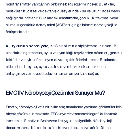
nörotransmitter yanıtlarının birbirine bağlı rollerini inceler. Bu etkiler, 
moleküler, hücresel ve davranış düzeylerinde kısa ve uzun vadeli beyin 
sağlığında incelenir. Bu alandaki araştırmalar, çocukluk travması veya 
olumsuz çocukluk deneyimleri (ACE'ler) için gelişimsel nörobiyoloji ile 
örtüşmektedir.
K. Uykunun nörobiyolojisi:
 Sinir bilimin disiplinlerarası bir alanı. Bu 
alandaki araştırmacılar, uyku ve uyanıklığı teşvik eden nöronları, genetik 
faktörler ve uyku düzenleyen davranış faktörlerini inceler. Bu alandan 
elde edilen bulgular, uyku ve sirkadiyen bozukluklar hakkında 
anlayışımızı ve mevcut tedavileri anlamamıza katkı sağlar.
EMOTIV Nörobiyoloji Çözümleri Sunuyor Mu?
Emotiv, nörobiyoloji ve sinir bilim araştırmalarına yardımcı görüntüler için 
birçok çözüm sunmaktadır. EEG veya elektroansefalografi kullanarak 
incelemek, Emotiv’in Brainwear ile uygun maliyetlidir. Nörobiyoloji 
departmanınız, bütçe dostu ölçekte veri toplama ve görüntüleme 