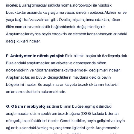
inceler. Bu araştırmacılar sıklıkla normal nörobiyoloji ile nörolojik 
bozukluklar arasında karşılaştırma yapar, örneğin epilepsi, Alzheimer ve 
yaşa bağlı hafıza azalması gibi. Özelleşmiş araştırma odakları, nöron 
ölüm oranlarını ve sinaptik bağlantılardaki değişimleri içerir. 
Araştırmacılar ayrıca beyin endokrin ve element konsantrasyonlarındaki 
değişiklikleri inceler.
F. Anksiyetenin nörobiyolojisi:
 Sinir bilimin başka bir özelleşmiş dalı. 
Bu alandaki araştırmacılar, anksiyete ve depresyonda nöron, 
nöroendokrin ve nörotransmitter aktivitelerindeki değişimleri inceler. 
Araştırmacılar, en büyük değişikliklerin meydana geldiği beyin 
bölgelerini inceler. Bu araştırma, anksiyete bozukluklarının tedavisi 
anlamamıza katkıda bulunmaktadır.
G. Otizm nörobiyolojisi:
 Sinir bilimin bu özelleşmiş dalındaki 
araştırmacılar, otizm spektrum bozukluğuna (OSB) katkıda bulunan 
nörogelişimsel faktörleri inceler. Genetik etkiler, beyin gelişimi ve beyin 
ağları bu alandaki özelleşmiş araştırma ilgilerini içerir. Araştırmacılar 