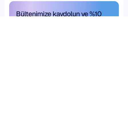
Bültenimize kaydolun ve %10 
indirim kazanın
Kaçırmayın; hemen bugün abone 
olun ve size özel indiriminizi 
kazanın.
Buradan abone olun
Buradan abone olun
Ürün
Çözümler
Akademik Araştırma
DONANIM
Epoc X
Kullanıcı ve Ürün 
Flex 2 Saline
Araştırması
Flex 2 Gel
Beyin Bilgisayar 
Insight
Arayüzü (BCI)
MN8
Beyin Sağlığı