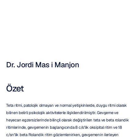
E.E.G.
Nuri
Djavit
Güncelleme
tarihi
11
Ağu
2011
Dr. Jordi Mas i Manjon
Özet
Teta ritmi, patolojik olmayan ve normal yetişkinlerde, duygu ritmi olarak 
bilinen belirli psikolojik aktivitelerle ilişkilendirilmiştir. Gevşeme ve 
heyecan egzersizlerinde bilinçli olarak değiştirilen teta ve beta rolandik 
ritimlerinde, gevşemenin başlangıcında 8 c/s'lik oksipital ritim ve 18 
c/sn'lik beta Rolandik ritim gözlemlenirken, gevşemenin ilerleyen 