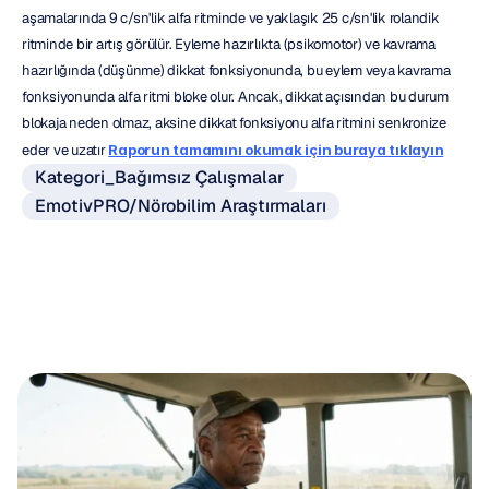
aşamalarında 9 c/sn'lik alfa ritminde ve yaklaşık 25 c/sn'lik rolandik 
ritminde bir artış görülür. Eyleme hazırlıkta (psikomotor) ve kavrama 
hazırlığında (düşünme) dikkat fonksiyonunda, bu eylem veya kavrama 
fonksiyonunda alfa ritmi bloke olur. Ancak, dikkat açısından bu durum 
blokaja neden olmaz, aksine dikkat fonksiyonu alfa ritmini senkronize 
eder ve uzatır 
Raporun tamamını okumak için buraya tıklayın
Kategori_Bağımsız Çalışmalar
EmotivPRO/Nörobilim Araştırmaları