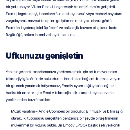
bir yol sunuyor. Viktor Frankl, Logoterapi: Anlam Kuramı'nı geliştirdi. 
Frankl, logoterapiyi, insanların "anlam boyutunu" veya manevi boyutunu 
vurgulayarak mevcut terapileri geliştirmenin bir yolu olarak gördü. 
Frankl'ın logoterapisini üç felsefi ve psikolojik kavram oluşturur: irade 
özgürlüğü, anlam istemi ve hayatın anlamı.
Ufkunuzu genişletin
Yeni bir gelecek tasarlamanıza yardımcı olmak için artık mevcut olan 
teknolojiyi göz önünde bulundurun. Kendinizle bağlantı kurmak ve yeni 
bir gelecek yaratmak istiyorsanız, Emotiv uyum sağlayabileceğiniz 
harika bir ortaktır. İşte Emotiv teknolojisini kullanan heyecan verici 
yeniliklerden bazı örnekler:
Müzik yaratımı – Angie Coombes bir öncüdür. Bir müzik ve bilim aşığı 
olarak, iki tutkusunu gerçekten benzersiz bir şeyde birleştirmenin 
mükemmel bir yolunu buldu. Bir Emotiv EPOC+ başlık seti ve ikonik 