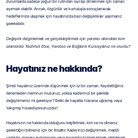
durumlarda sadece yoğun bir rutinden sıyrılıp dinlenmek için zaman 
ayırmak olabilir. Ancak, özgürlük ve kurtuluşla sonuçlanacak 
hedeflerinize ulaşmak için hayatınızda bazı değişiklikler yapmanız 
gerekebilir.
Değişimi dizginlemek ve gerçekleştirmek için yaratıcı alandaki tüm 
alanlarda Taahhüt Etse, Yaratsa ve Bağlantı Kursaydınız ne olurdu?
Hayatınız ne hakkında?
Şimdi hayatınız üzerinde düşünmek için iyi bir zaman. Kaydettiğiniz 
ilerlemeden memnun musunuz, yoksa kaderinizi bir şekilde 
değiştirmeniz mi gerekiyor? Belki de hayatta hüsrana uğramış veya 
'sıkışmış' hissediyorsunuzdur!
Hayatınızın ne hakkında olduğunu keşfetmek, kim ve ne olmanız 
gerektiğini bilmeniz için bir fırsattır. Kaderinizi değiştirmek, maddi 
varlıklar, manevi aydınlanma veya insanlığa hizmet etmek olabilecek 