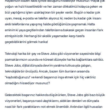
Hayatınızın bazen kaos içinde olduğunu hissediyor musunuz? Hayat çok 
yoğun ve hızlı hissettirebilir ve her zaman dikkatimizi kolayca çeken ve 
bizi yaptığımız işten uzaklaştıran bir şeyler vardır. Bugün o kadar çok 
uyarı, mesaj, e-posta ve telefon alıyoruz ki; neden bu kadar çok insanı 
akıllı telefonlarına yapışmış halde gördüğümüze şaşmamalı. Hatta 
eminim ki yaya geçitlerinden telefonlarına bakarak geçen insanları fark 
etmişsinizdir. Herhangi bir aksilik yaşamadan karşı tarafa 
geçebildiklerini görmek harika!
Teknoloji harika bir şey ve Steve Jobs gibi vizyonerler sayesinde bilgi 
parmaklarımızın ucunda ve küresel düzeyde harika bağlantılara sahibiz. 
Steve Jobs, dijital dünyada devrim yaratma tutkusuyla çalışan, 
teknolojide bir öncüydü. Ancak, bazen tüm bunların arasında 
"kaybolduğunuzu" ve kendi başarınızı inşa etmek için hiç vaktiniz 
olmadığını hissediyor musunuz?
Gelecekteki başarınız hakkında düşünürken, Steve Jobs gibi bazı büyük 
vizyonerleri, başarıya nasıl ulaştıklarını, aldıkları dersleri ve dünyada 
nasıl bir fark yarattıklarını not etmek önemlidir. Ardından ilgili hususları 