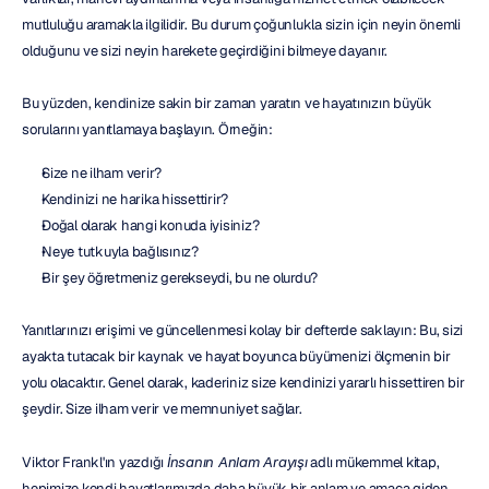
mutluluğu aramakla ilgilidir. Bu durum çoğunlukla sizin için neyin önemli 
olduğunu ve sizi neyin harekete geçirdiğini bilmeye dayanır.
Bu yüzden, kendinize sakin bir zaman yaratın ve hayatınızın büyük 
sorularını yanıtlamaya başlayın. Örneğin:
Size ne ilham verir?
Kendinizi ne harika hissettirir?
Doğal olarak hangi konuda iyisiniz?
Neye tutkuyla bağlısınız?
Bir şey öğretmeniz gerekseydi, bu ne olurdu?
Yanıtlarınızı erişimi ve güncellenmesi kolay bir defterde saklayın: Bu, sizi 
ayakta tutacak bir kaynak ve hayat boyunca büyümenizi ölçmenin bir 
yolu olacaktır. Genel olarak, kaderiniz size kendinizi yararlı hissettiren bir 
şeydir. Size ilham verir ve memnuniyet sağlar.
Viktor Frankl'ın yazdığı 
İnsanın Anlam Arayışı
 adlı mükemmel kitap, 
hepimize kendi hayatlarımızda daha büyük bir anlam ve amaca giden 