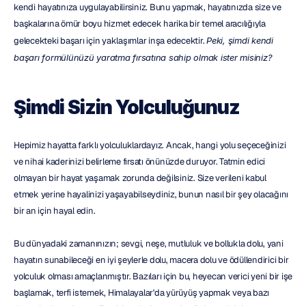
kendi hayatınıza uygulayabilirsiniz. Bunu yapmak, hayatınızda size ve 
başkalarına ömür boyu hizmet edecek harika bir temel aracılığıyla 
gelecekteki başarı için yaklaşımlar inşa edecektir. 
Peki, şimdi kendi 
başarı formülünüzü yaratma fırsatına sahip olmak ister misiniz?
Şimdi Sizin Yolculuğunuz
Hepimiz hayatta farklı yolculuklardayız. Ancak, hangi yolu seçeceğinizi 
ve nihai kaderinizi belirleme fırsatı önünüzde duruyor. Tatmin edici 
olmayan bir hayat yaşamak zorunda değilsiniz. Size verileni kabul 
etmek yerine hayalinizi yaşayabilseydiniz, bunun nasıl bir şey olacağını 
bir an için hayal edin.
Bu dünyadaki zamanınızın; sevgi, neşe, mutluluk ve bollukla dolu, yani 
hayatın sunabileceği en iyi şeylerle dolu, macera dolu ve ödüllendirici bir 
yolculuk olması amaçlanmıştır. Bazıları için bu, heyecan verici yeni bir işe 
başlamak, terfi istemek, Himalayalar'da yürüyüş yapmak veya bazı 