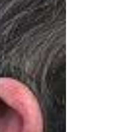
NICA,
şehirl
tasar
duygu