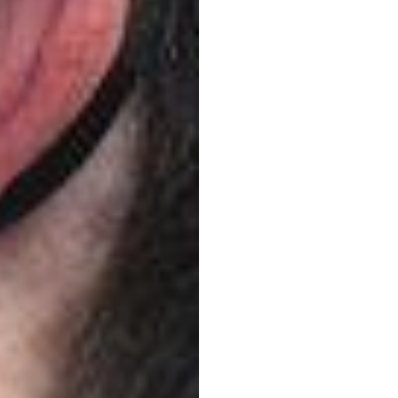
yarar
Emoti
kuruy
Heidi
Duran
Güncelleme