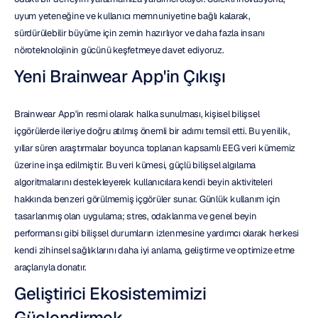
uyum yeteneğine ve kullanıcı memnuniyetine bağlı kalarak, 
sürdürülebilir büyüme için zemin hazırlıyor ve daha fazla insanı 
nöroteknolojinin gücünü keşfetmeye davet ediyoruz.
Yeni Brainwear App'in Çıkışı
Brainwear App'in resmi olarak halka sunulması, kişisel bilişsel 
içgörülerde ileriye doğru atılmış önemli bir adımı temsil etti. Bu yenilik, 
yıllar süren araştırmalar boyunca toplanan kapsamlı EEG veri kümemiz 
üzerine inşa edilmiştir. Bu veri kümesi, güçlü bilişsel algılama 
algoritmalarını destekleyerek kullanıcılara kendi beyin aktiviteleri 
hakkında benzeri görülmemiş içgörüler sunar. Günlük kullanım için 
tasarlanmış olan uygulama; stres, odaklanma ve genel beyin 
performansı gibi bilişsel durumların izlenmesine yardımcı olarak herkesi 
kendi zihinsel sağlıklarını daha iyi anlama, geliştirme ve optimize etme 
araçlarıyla donatır.
Geliştirici Ekosistemimizi 
Güçlendirmek