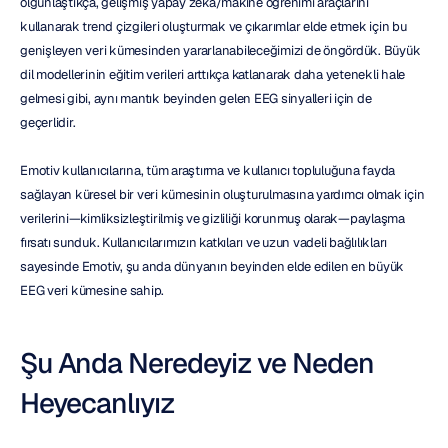
olgunlaştıkça, gelişmiş yapay zeka/makine öğrenimi araçlarını 
kullanarak trend çizgileri oluşturmak ve çıkarımlar elde etmek için bu 
genişleyen veri kümesinden yararlanabileceğimizi de öngördük. Büyük 
dil modellerinin eğitim verileri arttıkça katlanarak daha yetenekli hale 
gelmesi gibi, aynı mantık beyinden gelen EEG sinyalleri için de 
geçerlidir.
Emotiv kullanıcılarına, tüm araştırma ve kullanıcı topluluğuna fayda 
sağlayan küresel bir veri kümesinin oluşturulmasına yardımcı olmak için 
verilerini—kimliksizleştirilmiş ve gizliliği korunmuş olarak—paylaşma 
fırsatı sunduk. Kullanıcılarımızın katkıları ve uzun vadeli bağlılıkları 
sayesinde Emotiv, şu anda dünyanın beyinden elde edilen en büyük 
EEG veri kümesine sahip.
Şu Anda Neredeyiz ve Neden 
Heyecanlıyız