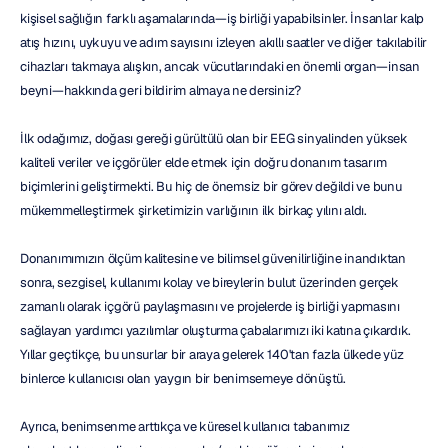
kişisel sağlığın farklı aşamalarında—iş birliği yapabilsinler. İnsanlar kalp 
atış hızını, uykuyu ve adım sayısını izleyen akıllı saatler ve diğer takılabilir 
cihazları takmaya alışkın, ancak vücutlarındaki en önemli organ—insan 
beyni—hakkında geri bildirim almaya ne dersiniz?
İlk odağımız, doğası gereği gürültülü olan bir EEG sinyalinden yüksek 
kaliteli veriler ve içgörüler elde etmek için doğru donanım tasarım 
biçimlerini geliştirmekti. Bu hiç de önemsiz bir görev değildi ve bunu 
mükemmelleştirmek şirketimizin varlığının ilk birkaç yılını aldı.
Donanımımızın ölçüm kalitesine ve bilimsel güvenilirliğine inandıktan 
sonra, sezgisel, kullanımı kolay ve bireylerin bulut üzerinden gerçek 
zamanlı olarak içgörü paylaşmasını ve projelerde iş birliği yapmasını 
sağlayan yardımcı yazılımlar oluşturma çabalarımızı iki katına çıkardık. 
Yıllar geçtikçe, bu unsurlar bir araya gelerek 140'tan fazla ülkede yüz 
binlerce kullanıcısı olan yaygın bir benimsemeye dönüştü.
Ayrıca, benimsenme arttıkça ve küresel kullanıcı tabanımız 