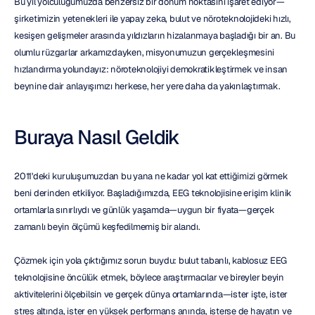
Bu yıl yolculuğumuzda benzersiz bir dönüm noktasını işaret ediyor—
şirketimizin yetenekleri ile yapay zeka, bulut ve nöroteknolojideki hızlı, 
kesişen gelişmeler arasında yıldızların hizalanmaya başladığı bir an. Bu 
olumlu rüzgarlar arkamızdayken, misyonumuzun gerçekleşmesini 
hızlandırma yolundayız: nöroteknolojiyi demokratikleştirmek ve insan 
beynine dair anlayışımızı herkese, her yere daha da yakınlaştırmak.
Buraya Nasıl Geldik
2011'deki kuruluşumuzdan bu yana ne kadar yol kat ettiğimizi görmek 
beni derinden etkiliyor. Başladığımızda, EEG teknolojisine erişim klinik 
ortamlarla sınırlıydı ve günlük yaşamda—uygun bir fiyata—gerçek 
zamanlı beyin ölçümü keşfedilmemiş bir alandı.
Çözmek için yola çıktığımız sorun buydu: bulut tabanlı, kablosuz EEG 
teknolojisine öncülük etmek, böylece araştırmacılar ve bireyler beyin 
aktivitelerini ölçebilsin ve gerçek dünya ortamlarında—ister işte, ister 
stres altında, ister en yüksek performans anında, isterse de hayatın ve 