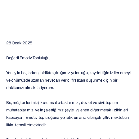
Davin
Acuram
Güncelleme
tarihi
28
Oca
2025
28 Ocak 2025
Değerli Emotiv Topluluğu,
Yeni yıla başlarken, birlikte çıktığımız yolculuğu, kaydettiğimiz ilerlemeyi 
ve önümüzde uzanan heyecan verici fırsatları düşünmek için bir 
dakikanızı almak istiyorum.
Bu, müşterilerimizi, kurumsal ortaklarımızı, devlet ve sivil toplum 
muhataplarımızı ve inşa ettiğimiz şeyle ilgilenen diğer meraklı zihinleri 
kapsayan, Emotiv topluluğuna yönelik umarız ki birçok yıllık mektubun 
ilkini temsil etmektedir.