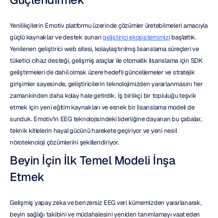
Yenilikçilerin Emotiv platformu üzerinde çözümler üretebilmeleri amacıyla 
güçlü kaynaklar ve destek sunan 
geliştirici ekosistemimizi
 başlattık. 
Yenilenen geliştirici web sitesi, kolaylaştırılmış lisanslama süreçleri ve 
tüketici cihaz desteği, gelişmiş araçlar ile otomatik lisanslama için SDK 
geliştirmeleri de dahil olmak üzere hedefli güncellemeler ve stratejik 
girişimler sayesinde, geliştiricilerin teknolojimizden yararlanmasını her 
zamankinden daha kolay hale getirdik. İş birlikçi bir topluluğu teşvik 
etmek için yeni eğitim kaynakları ve esnek bir lisanslama modeli de 
sunduk. Emotiv'in EEG teknolojisindeki liderliğine dayanan bu çabalar, 
teknik kitlelerin hayal gücünü harekete geçiriyor ve yeni nesil 
nöroteknoloji çözümlerini şekillendiriyor.
Beyin İçin İlk Temel Modeli İnşa 
Etmek
Gelişmiş yapay zeka ve benzersiz EEG veri kümemizden yararlanarak, 
beyin sağlığı takibini ve müdahalesini yeniden tanımlamayı vaat eden 