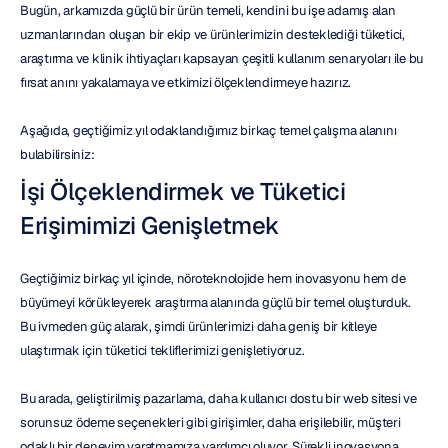
Bugün, arkamızda güçlü bir ürün temeli, kendini bu işe adamış alan 
uzmanlarından oluşan bir ekip ve ürünlerimizin desteklediği tüketici, 
araştırma ve klinik ihtiyaçları kapsayan çeşitli kullanım senaryoları ile bu 
fırsat anını yakalamaya ve etkimizi ölçeklendirmeye hazırız.
Aşağıda, geçtiğimiz yıl odaklandığımız birkaç temel çalışma alanını 
bulabilirsiniz:
İşi Ölçeklendirmek ve Tüketici 
Erişimimizi Genişletmek
Geçtiğimiz birkaç yıl içinde, nöroteknolojide hem inovasyonu hem de 
büyümeyi körükleyerek araştırma alanında güçlü bir temel oluşturduk. 
Bu ivmeden güç alarak, şimdi ürünlerimizi daha geniş bir kitleye 
ulaştırmak için tüketici tekliflerimizi genişletiyoruz.
Bu arada, geliştirilmiş pazarlama, daha kullanıcı dostu bir web sitesi ve 
sorunsuz ödeme seçenekleri gibi girişimler, daha erişilebilir, müşteri 
odaklı bir deneyim yaratmamıza yardımcı oluyor. Sürekli inovasyona, 