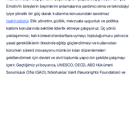
Emotiv'in bireylerin beyinlerini anlamalarına yardımcı olma ve teknolojiyi 
iyiye yönelik bir güç olarak kullanma konusundaki sarsılmaz 
taahhüdüdür
. Etik yönetim, gizlilik, mevzuata uygunluk ve politika 
katılımı konularında sektöre liderlik etmeye çalışıyoruz. Üç yönlü 
yaklaşımımız; katı küresel standartlara uymayı, topluluğumuzu yalnızca 
yasal gerekliliklerin ötesinde eğitip güçlendirmeyi ve kullanıcıları 
korurken sürekli inovasyonu mümkün kılan düzenlemeleri 
şekillendirmek için devlet ve sivil toplumla yapıcı bir şekilde çalışmayı 
içerir. Geçtiğimiz yıl boyunca, UNESCO, OECD, ABD Hükümeti 
Sorumluluk Ofisi (GAO), Nörohaklar Vakfı (Neurorights Foundation) ve 
çok sayıda önde gelen araştırma üniversitesi tarafından yürütülen 
nöroetik girişimlerine katkıda bulunduk.
Sırada Ne Var
Önümüzdeki beş ila on yıla baktığımda, nöroteknolojinin akıllı saatlerdeki 
EKG takibi kadar yaygın olduğu bir dünya hayal ediyorum. Beyin 