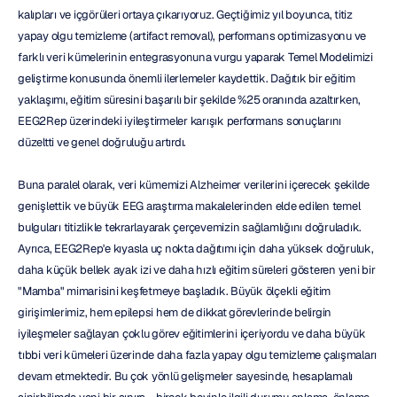
kalıpları ve içgörüleri ortaya çıkarıyoruz. Geçtiğimiz yıl boyunca, titiz 
yapay olgu temizleme (artifact removal), performans optimizasyonu ve 
farklı veri kümelerinin entegrasyonuna vurgu yaparak Temel Modelimizi 
geliştirme konusunda önemli ilerlemeler kaydettik. Dağıtık bir eğitim 
yaklaşımı, eğitim süresini başarılı bir şekilde %25 oranında azaltırken, 
EEG2Rep üzerindeki iyileştirmeler karışık performans sonuçlarını 
düzeltti ve genel doğruluğu artırdı.
Buna paralel olarak, veri kümemizi Alzheimer verilerini içerecek şekilde 
genişlettik ve büyük EEG araştırma makalelerinden elde edilen temel 
bulguları titizlikle tekrarlayarak çerçevemizin sağlamlığını doğruladık. 
Ayrıca, EEG2Rep'e kıyasla uç nokta dağıtımı için daha yüksek doğruluk, 
daha küçük bellek ayak izi ve daha hızlı eğitim süreleri gösteren yeni bir 
"Mamba" mimarisini keşfetmeye başladık. Büyük ölçekli eğitim 
girişimlerimiz, hem epilepsi hem de dikkat görevlerinde belirgin 
iyileşmeler sağlayan çoklu görev eğitimlerini içeriyordu ve daha büyük 
tıbbi veri kümeleri üzerinde daha fazla yapay olgu temizleme çalışmaları 
devam etmektedir. Bu çok yönlü gelişmeler sayesinde, hesaplamalı 