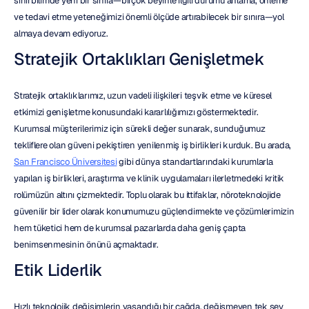
sinirbilimde yeni bir sınıra—birçok beyinle ilgili durumu anlama, önleme 
ve tedavi etme yeteneğimizi önemli ölçüde artırabilecek bir sınıra—yol 
almaya devam ediyoruz.
Stratejik Ortaklıkları Genişletmek
Stratejik ortaklıklarımız, uzun vadeli ilişkileri teşvik etme ve küresel 
etkimizi genişletme konusundaki kararlılığımızı göstermektedir. 
Kurumsal müşterilerimiz için sürekli değer sunarak, sunduğumuz 
tekliflere olan güveni pekiştiren yenilenmiş iş birlikleri kurduk. Bu arada, 
San Francisco Üniversitesi
 gibi dünya standartlarındaki kurumlarla 
yapılan iş birlikleri, araştırma ve klinik uygulamaları ilerletmedeki kritik 
rolümüzün altını çizmektedir. Toplu olarak bu ittifaklar, nöroteknolojide 
güvenilir bir lider olarak konumumuzu güçlendirmekte ve çözümlerimizin 
hem tüketici hem de kurumsal pazarlarda daha geniş çapta 
benimsenmesinin önünü açmaktadır.
Etik Liderlik
Hızlı teknolojik değişimlerin yaşandığı bir çağda, değişmeyen tek şey 