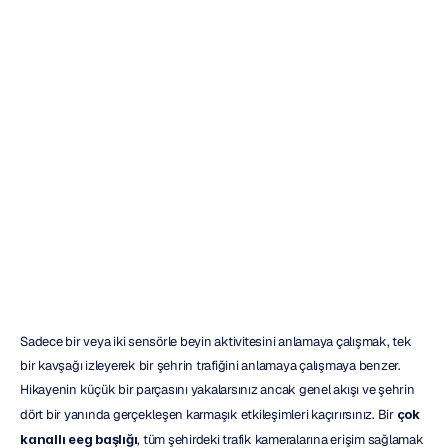
En
İyi
Çok
Kanallı
EEG
Başlıkları:
Bir
Alıcı
Rehberi
Emotiv
Güncelleme
tarihi
12
Ara
2025
Sadece bir veya iki sensörle beyin aktivitesini anlamaya çalışmak, tek 
bir kavşağı izleyerek bir şehrin trafiğini anlamaya çalışmaya benzer. 
Hikayenin küçük bir parçasını yakalarsınız ancak genel akışı ve şehrin 
dört bir yanında gerçekleşen karmaşık etkileşimleri kaçırırsınız. Bir 
çok 
kanallı eeg başlığı
, tüm şehirdeki trafik kameralarına erişim sağlamak 