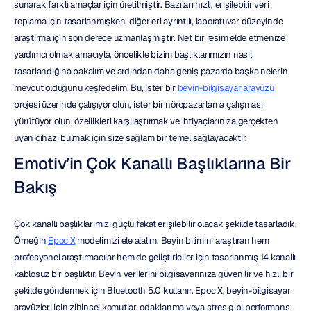
sunarak farklı amaçlar için üretilmiştir. Bazıları hızlı, erişilebilir veri 
toplama için tasarlanmışken, diğerleri ayrıntılı, laboratuvar düzeyinde 
araştırma için son derece uzmanlaşmıştır. Net bir resim elde etmenize 
yardımcı olmak amacıyla, öncelikle bizim başlıklarımızın nasıl 
tasarlandığına bakalım ve ardından daha geniş pazarda başka nelerin 
mevcut olduğunu keşfedelim. Bu, ister bir 
beyin-bilgisayar arayüzü
projesi üzerinde çalışıyor olun, ister bir nöropazarlama çalışması 
yürütüyor olun, özellikleri karşılaştırmak ve ihtiyaçlarınıza gerçekten 
uyan cihazı bulmak için size sağlam bir temel sağlayacaktır.
Emotiv’in Çok Kanallı Başlıklarına Bir 
Bakış
Çok kanallı başlıklarımızı güçlü fakat erişilebilir olacak şekilde tasarladık. 
Örneğin 
Epoc X
 modelimizi ele alalım. Beyin bilimini araştıran hem 
profesyonel araştırmacılar hem de geliştiriciler için tasarlanmış 14 kanallı 
kablosuz bir başlıktır. Beyin verilerini bilgisayarınıza güvenilir ve hızlı bir 
şekilde göndermek için Bluetooth 5.0 kullanır. Epoc X, beyin-bilgisayar 
arayüzleri için zihinsel komutlar, odaklanma veya stres gibi performans 