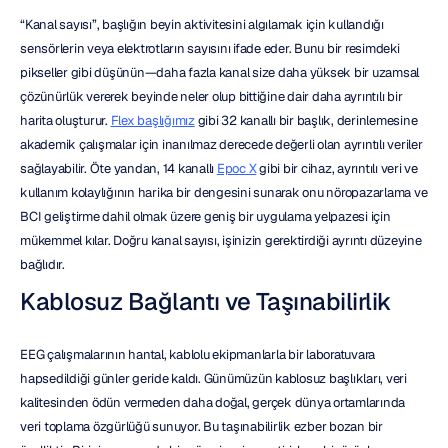
“Kanal sayısı”, başlığın beyin aktivitesini algılamak için kullandığı 
sensörlerin veya elektrotların sayısını ifade eder. Bunu bir resimdeki 
pikseller gibi düşünün—daha fazla kanal size daha yüksek bir uzamsal 
çözünürlük vererek beyinde neler olup bittiğine dair daha ayrıntılı bir 
harita oluşturur. 
Flex başlığımız
 gibi 32 kanallı bir başlık, derinlemesine 
akademik çalışmalar için inanılmaz derecede değerli olan ayrıntılı veriler 
sağlayabilir. Öte yandan, 14 kanallı 
Epoc X
 gibi bir cihaz, ayrıntılı veri ve 
kullanım kolaylığının harika bir dengesini sunarak onu nöropazarlama ve 
BCI geliştirme dahil olmak üzere geniş bir uygulama yelpazesi için 
mükemmel kılar. Doğru kanal sayısı, işinizin gerektirdiği ayrıntı düzeyine 
bağlıdır.
Kablosuz Bağlantı ve Taşınabilirlik
EEG çalışmalarının hantal, kablolu ekipmanlarla bir laboratuvara 
hapsedildiği günler geride kaldı. Günümüzün kablosuz başlıkları, veri 
kalitesinden ödün vermeden daha doğal, gerçek dünya ortamlarında 
veri toplama özgürlüğü sunuyor. Bu taşınabilirlik ezber bozan bir 