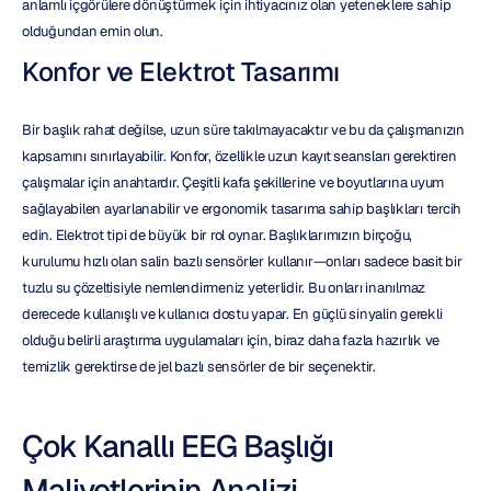
anlamlı içgörülere dönüştürmek için ihtiyacınız olan yeteneklere sahip 
olduğundan emin olun.
Konfor ve Elektrot Tasarımı
Bir başlık rahat değilse, uzun süre takılmayacaktır ve bu da çalışmanızın 
kapsamını sınırlayabilir. Konfor, özellikle uzun kayıt seansları gerektiren 
çalışmalar için anahtardır. Çeşitli kafa şekillerine ve boyutlarına uyum 
sağlayabilen ayarlanabilir ve ergonomik tasarıma sahip başlıkları tercih 
edin. Elektrot tipi de büyük bir rol oynar. Başlıklarımızın birçoğu, 
kurulumu hızlı olan salin bazlı sensörler kullanır—onları sadece basit bir 
tuzlu su çözeltisiyle nemlendirmeniz yeterlidir. Bu onları inanılmaz 
derecede kullanışlı ve kullanıcı dostu yapar. En güçlü sinyalin gerekli 
olduğu belirli araştırma uygulamaları için, biraz daha fazla hazırlık ve 
temizlik gerektirse de jel bazlı sensörler de bir seçenektir.
Çok Kanallı EEG Başlığı 
Maliyetlerinin Analizi