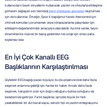
kullanıcıların beyin sinyallerini kullanarak yazılım ve cihazlarla etkileşime 
girmesini sağlayan son teknoloji 
beyin-bilgisayar arayüzleri
 oluşturmak 
için de kullanırlar. Örneğin, Epoc X başlığımız hands-free kontrol için 
zihinsel komutları yorumlamak veya nöropazarlama çalışmaları için 
etkileşimi değerlendirmek amacıyla kullanılabilir. Ayrıntılı veriler, beyin 
dinamiklerine nüanslı bir bakış gerektiren her proje için onları paha 
biçilemez kılar.
En İyi Çok Kanallı EEG 
Başlıklarının Karşılaştırılması
Giyilebilir EEG başlığı pazarı büyüyor, bu da projenize özel daha fazla 
seçenek anlamına geldiği için harika bir haber. Ancak daha fazla 
seçenek, hangisinin sizin için doğru olduğunu bulma zorluğunu da 
beraberinde getiriyor. Farklı başlıklar, işinizde büyük bir fark 
yaratabilecek bir dizi kanal sayısı, sensör tipi ve yazılım entegrasyonu 