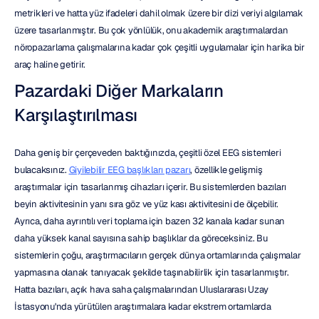
metrikleri ve hatta yüz ifadeleri dahil olmak üzere bir dizi veriyi algılamak 
üzere tasarlanmıştır. Bu çok yönlülük, onu akademik araştırmalardan 
nöropazarlama çalışmalarına kadar çok çeşitli uygulamalar için harika bir 
araç haline getirir.
Pazardaki Diğer Markaların 
Karşılaştırılması
Daha geniş bir çerçeveden baktığınızda, çeşitli özel EEG sistemleri 
bulacaksınız. 
Giyilebilir EEG başlıkları pazarı
, özellikle gelişmiş 
araştırmalar için tasarlanmış cihazları içerir. Bu sistemlerden bazıları 
beyin aktivitesinin yanı sıra göz ve yüz kası aktivitesini de ölçebilir. 
Ayrıca, daha ayrıntılı veri toplama için bazen 32 kanala kadar sunan 
daha yüksek kanal sayısına sahip başlıklar da göreceksiniz. Bu 
sistemlerin çoğu, araştırmacıların gerçek dünya ortamlarında çalışmalar 
yapmasına olanak tanıyacak şekilde taşınabilirlik için tasarlanmıştır. 
Hatta bazıları, açık hava saha çalışmalarından Uluslararası Uzay 
İstasyonu'nda yürütülen araştırmalara kadar ekstrem ortamlarda 