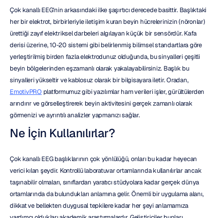
Çok kanallı EEG'nin arkasındaki ilke şaşırtıcı derecede basittir. Başlıktaki 
her bir elektrot, birbirleriyle iletişim kuran beyin hücrelerinizin (nöronlar) 
ürettiği zayıf elektriksel darbeleri algılayan küçük bir sensördür. Kafa 
derisi üzerine, 10-20 sistemi gibi belirlenmiş bilimsel standartlara göre 
yerleştirilmiş birden fazla elektrodunuz olduğunda, bu sinyalleri çeşitli 
beyin bölgelerinden eşzamanlı olarak yakalayabilirsiniz. Başlık bu 
sinyalleri yükseltir ve kablosuz olarak bir bilgisayara iletir. Oradan, 
EmotivPRO
 platformumuz gibi yazılımlar ham verileri işler, gürültülerden 
arındırır ve görselleştirerek beyin aktivitesini gerçek zamanlı olarak 
görmenizi ve ayrıntılı analizler yapmanızı sağlar.
Ne İçin Kullanılırlar?
Çok kanallı EEG başlıklarının çok yönlülüğü, onları bu kadar heyecan 
verici kılan şeydir. Kontrollü laboratuvar ortamlarında kullanılırlar ancak 
taşınabilir olmaları, sınıflardan yaratıcı stüdyolara kadar gerçek dünya 
ortamlarında da bulundukları anlamına gelir. Önemli bir uygulama alanı, 
dikkat ve bellekten duygusal tepkilere kadar her şeyi anlamamıza 
yardımcı oldukları akademik araştırmalardır. Geliştiriciler bunları, 