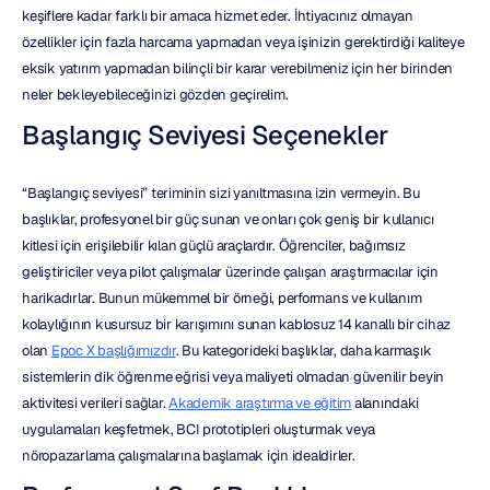
keşiflere kadar farklı bir amaca hizmet eder. İhtiyacınız olmayan 
özellikler için fazla harcama yapmadan veya işinizin gerektirdiği kaliteye 
eksik yatırım yapmadan bilinçli bir karar verebilmeniz için her birinden 
neler bekleyebileceğinizi gözden geçirelim.
Başlangıç Seviyesi Seçenekler
“Başlangıç seviyesi” teriminin sizi yanıltmasına izin vermeyin. Bu 
başlıklar, profesyonel bir güç sunan ve onları çok geniş bir kullanıcı 
kitlesi için erişilebilir kılan güçlü araçlardır. Öğrenciler, bağımsız 
geliştiriciler veya pilot çalışmalar üzerinde çalışan araştırmacılar için 
harikadırlar. Bunun mükemmel bir örneği, performans ve kullanım 
kolaylığının kusursuz bir karışımını sunan kablosuz 14 kanallı bir cihaz 
olan 
Epoc X başlığımızdır
. Bu kategorideki başlıklar, daha karmaşık 
sistemlerin dik öğrenme eğrisi veya maliyeti olmadan güvenilir beyin 
aktivitesi verileri sağlar. 
Akademik araştırma ve eğitim
 alanındaki 
uygulamaları keşfetmek, BCI prototipleri oluşturmak veya 
nöropazarlama çalışmalarına başlamak için idealdirler.