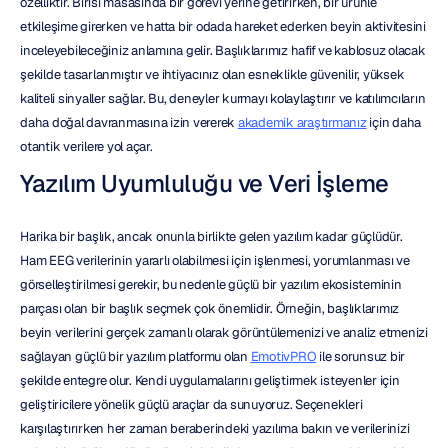
özelliktir. Birisi masasında bir görevi yerine getirirken, bir ürünle 
etkileşime girerken ve hatta bir odada hareket ederken beyin aktivitesini 
inceleyebileceğiniz anlamına gelir. Başlıklarımız hafif ve kablosuz olacak 
şekilde tasarlanmıştır ve ihtiyacınız olan esneklikle güvenilir, yüksek 
kaliteli sinyaller sağlar. Bu, deneyler kurmayı kolaylaştırır ve katılımcıların 
daha doğal davranmasına izin vererek 
akademik araştırmanız
 için daha 
otantik verilere yol açar.
Yazılım Uyumluluğu ve Veri İşleme
Harika bir başlık, ancak onunla birlikte gelen yazılım kadar güçlüdür. 
Ham EEG verilerinin yararlı olabilmesi için işlenmesi, yorumlanması ve 
görselleştirilmesi gerekir, bu nedenle güçlü bir yazılım ekosisteminin 
parçası olan bir başlık seçmek çok önemlidir. Örneğin, başlıklarımız 
beyin verilerini gerçek zamanlı olarak görüntülemenizi ve analiz etmenizi 
sağlayan güçlü bir yazılım platformu olan 
EmotivPRO
 ile sorunsuz bir 
şekilde entegre olur. Kendi uygulamalarını geliştirmek isteyenler için 
geliştiricilere yönelik güçlü araçlar da sunuyoruz. Seçenekleri 
karşılaştırırken her zaman beraberindeki yazılıma bakın ve verilerinizi 