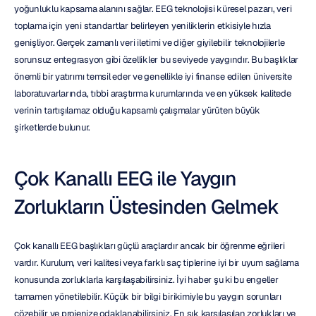
yoğunluklu kapsama alanını sağlar. EEG teknolojisi küresel pazarı, veri 
toplama için yeni standartlar belirleyen yeniliklerin etkisiyle hızla 
genişliyor. Gerçek zamanlı veri iletimi ve diğer giyilebilir teknolojilerle 
sorunsuz entegrasyon gibi özellikler bu seviyede yaygındır. Bu başlıklar 
önemli bir yatırımı temsil eder ve genellikle iyi finanse edilen üniversite 
laboratuvarlarında, tıbbi araştırma kurumlarında ve en yüksek kalitede 
verinin tartışılamaz olduğu kapsamlı çalışmalar yürüten büyük 
şirketlerde bulunur.
Çok Kanallı EEG ile Yaygın 
Zorlukların Üstesinden Gelmek
Çok kanallı EEG başlıkları güçlü araçlardır ancak bir öğrenme eğrileri 
vardır. Kurulum, veri kalitesi veya farklı saç tiplerine iyi bir uyum sağlama 
konusunda zorluklarla karşılaşabilirsiniz. İyi haber şu ki bu engeller 
tamamen yönetilebilir. Küçük bir bilgi birikimiyle bu yaygın sorunları 
çözebilir ve projenize odaklanabilirsiniz. En sık karşılaşılan zorlukları ve 