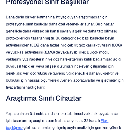
Profesyonel Sınıf Başlıklar
Daha derin bir veri katmanına ihtiyaç duyan araştırmacılar için 
profesyonel sınıf başlıklar daha özel yetenekler sunar. Bu cihazlar 
genellikle daha yüksek bir kanal sayısıyla gelir ve daha titiz bilimsel 
protokoller için tasarlanmıştır. Bu kategorideki bazı başlıklar beyin 
aktivitesinden (EEG) daha fazlasını ölçebilir; göz kası aktivitesini (EOG) 
ve yüz kası aktivitesini (fEMG) de yakalayabilirler. Bu çok modlu 
yaklaşım, yüz ifadelerinin ve göz hareketlerinin kritik bağlam sağladığı 
duygusal tepkileri veya bilişsel durumları inceleyen çalışmalar için 
gereklidir. Veri doğruluğu ve güvenilirliği genellikle daha yüksektir ve 
bulguları için hassas ölçümlere güvenen laboratuvarlar ve işletmeler için 
fiyat artışını haklı çıkarır.
Araştırma Sınıfı Cihazlar
Yelpazenin en üst noktasında, en zorlu bilimsel ve klinik uygulamalar 
için tasarlanmış araştırma sınıfı cihazlar yer alır. 32 kanallı 
Flex 
başlığımız
 gibi bu sistemler, gelişmiş beyin analizi için gereken yüksek 