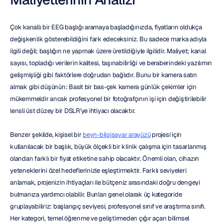
Çok kanallı bir EEG başlığı aramaya başladığınızda, fiyatların oldukça 
değişkenlik gösterebildiğini fark edeceksiniz. Bu sadece marka adıyla 
ilgili değil; başlığın ne yapmak üzere üretildiğiyle ilgilidir. Maliyet; kanal 
sayısı, topladığı verilerin kalitesi, taşınabilirliği ve beraberindeki yazılımın 
gelişmişliği gibi faktörlere doğrudan bağlıdır. Bunu bir kamera satın 
almak gibi düşünün: Basit bir bas-çek kamera günlük çekimler için 
mükemmeldir ancak profesyonel bir fotoğrafçının işi için değiştirilebilir 
lensli üst düzey bir DSLR'ye ihtiyacı olacaktır.
Benzer şekilde, kişisel bir 
beyn-bilgisayar arayüzü
 projesi için 
kullanılacak bir başlık, büyük ölçekli bir klinik çalışma için tasarlanmış 
olandan farklı bir fiyat etiketine sahip olacaktır. Önemli olan, cihazın 
yeteneklerini özel hedeflerinizle eşleştirmektir. Farklı seviyeleri 
anlamak, projenizin ihtiyaçları ile bütçeniz arasındaki doğru dengeyi 
bulmanıza yardımcı olabilir. Bunları genel olarak üç kategoride 
gruplayabiliriz: başlangıç seviyesi, profesyonel sınıf ve araştırma sınıfı. 
Her kategori, temel öğrenme ve geliştirmeden çığır açan bilimsel 