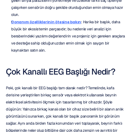
gelen sinyal parazitlerini yönetmeye ve özellikle farklı saç tipleriyle 
çalışırken sensörün doğru şekilde oturduğundan emin olmaya hazır 
olun.
Donanım özelliklerinin ötesine bakın
: Harika bir başlık, daha 
büyük bir ekosistemin parçasıdır; bu nedenle veri analizi için 
beraberindeki yazılımı değerlendirin ve projeniz için gereken araçlara 
ve desteğe sahip olduğunuzdan emin olmak için saygın bir 
kaynaktan satın alın.
Çok Kanallı EEG Başlığı Nedir?
Peki, çok kanallı bir EEG başlığı tam olarak nedir? Temelinde, kafa 
derisine yerleştirilen birkaç sensör veya elektrot kullanarak beynin 
elektriksel aktivitesini ölçmek için tasarlanmış bir cihazdır. Şöyle 
düşünün: Yalnızca birkaç kanalı olan bir cihaz size belirli bir alanın anlık 
görüntüsünü sunarken, çok kanallı bir başlık panoramik bir görünüm 
sağlar. Aynı anda birden fazla konumdan veri toplayarak, beynin farklı 
bölgelerinde neler olup bittiğine dair çok daha zengin ve ayrıntılı bir 