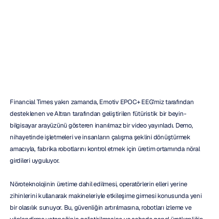
fabrikaları
mı?
Maverick
Nguyen
Güncelleme
tarihi
21
Şub
2018
Financial Times yakın zamanda, Emotiv EPOC+ EEG'miz tarafından 
desteklenen ve Altran tarafından geliştirilen fütüristik bir beyin-
bilgisayar arayüzünü gösteren inanılmaz bir video yayınladı. Demo, 
nihayetinde işletmeleri ve insanların çalışma şeklini dönüştürmek 
amacıyla, fabrika robotlarını kontrol etmek için üretim ortamında nöral 
girdileri uyguluyor.
Nöroteknolojinin üretime dahil edilmesi, operatörlerin elleri yerine 
zihinlerini kullanarak makineleriyle etkileşime girmesi konusunda yeni 
bir olasılık sunuyor. Bu, güvenliğin artırılmasına, robotları izleme ve 