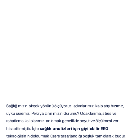
2026'da
Sağlık
Takibi
İçin
En
İyi
Giyilebilir
EEG
Emotiv
Güncelleme
tarihi
9
Oca
2026
Sağlığımızın birçok yönünü ölçüyoruz: adımlarımız, kalp atış hızımız, 
uyku süremiz. Peki ya zihnimizin durumu? Odaklanma, stres ve 
rahatlama kalıplarımızı anlamak genellikle soyut ve ölçülmesi zor 
hissettirmiştir. İşte 
sağlık analizleri için giyilebilir EEG
teknolojisinin doldurmak üzere tasarlandığı boşluk tam olarak budur. 