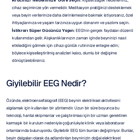
Aracınızı 'Nedeninize' Göre Seçin
: Kişisel sağlık hedefleriniz, 
cihaz seçiminize yön vermelidir. Meditasyon pratiğinizi desteklemek 
veya beyin verilerinize daha derinlemesine bakmak istiyorsanız, özel 
ihtiyaçlarınıza ve yaşam tarzınıza uygun donanım ve yazılımı seçin.
İstikrarı Süper Gücünüz Yapın
: EEG'nin gerçek faydaları düzenli 
kullanımdan gelir. Alışkanlıklarınızın zaman içinde beyninizi nasıl 
etkilediğini görmek için cihazı günlük rutininize entegre edin; 
böylece kişiselleştirilmiş analizleri kalıcı, olumlu bir değişime 
dönüştürebilirsiniz.
Giyilebilir EEG Nedir?
Özünde, elektroensefalografi (EEG) beynin elektriksel aktivitesini 
algılamak için kullanılan bir yöntemdir. Uzun bir süre boyunca bu 
teknoloji, hantal ekipmanlar ve çalıştırılması için bir uzman gerektiren 
karmaşık bir kurulum nedeniyle çoğunlukyle klinik veya laboratuvar 
ortamlarında bulunuyordu. Giyilebilir EEG tüm bunları değiştiriyor. Bunlar, 
beyin dalgaları olarak da adlandırılan beyninizin doğal elektriksel 