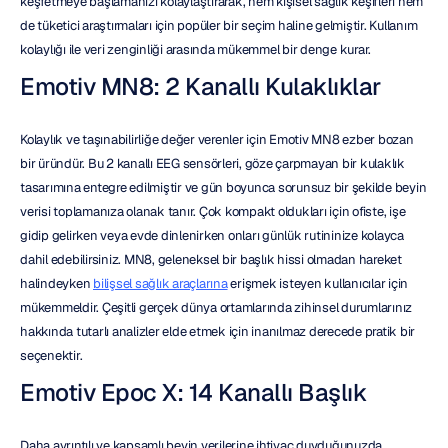
keşfetmeye başlamanızı kolaylaştırarak, hem kişisel sağlık keşifleri hem 
de tüketici araştırmaları için popüler bir seçim haline gelmiştir. Kullanım 
kolaylığı ile veri zenginliği arasında mükemmel bir denge kurar.
Emotiv MN8: 2 Kanallı Kulaklıklar
Kolaylık ve taşınabilirliğe değer verenler için Emotiv MN8 ezber bozan 
bir üründür. Bu 2 kanallı EEG sensörleri, göze çarpmayan bir kulaklık 
tasarımına entegre edilmiştir ve gün boyunca sorunsuz bir şekilde beyin 
verisi toplamanıza olanak tanır. Çok kompakt oldukları için ofiste, işe 
gidip gelirken veya evde dinlenirken onları günlük rutininize kolayca 
dahil edebilirsiniz. MN8, geleneksel bir başlık hissi olmadan hareket 
halindeyken 
bilişsel sağlık araçlarına
 erişmek isteyen kullanıcılar için 
mükemmeldir. Çeşitli gerçek dünya ortamlarında zihinsel durumlarınız 
hakkında tutarlı analizler elde etmek için inanılmaz derecede pratik bir 
seçenektir.
Emotiv Epoc X: 14 Kanallı Başlık
Daha ayrıntılı ve kapsamlı beyin verilerine ihtiyaç duyduğunuzda, 