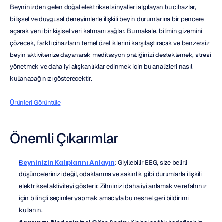
Beyninizden gelen doğal elektriksel sinyalleri algılayan bu cihazlar, 
bilişsel ve duygusal deneyimlerle ilişkili beyin durumlarına bir pencere 
açarak yeni bir kişisel veri katmanı sağlar. Bu makale, bilimin gizemini 
çözecek, farklı cihazların temel özelliklerini karşılaştıracak ve benzersiz 
beyin aktivitenize dayanarak meditasyon pratiğinizi desteklemek, stresi 
yönetmek ve daha iyi alışkanlıklar edinmek için bu analizleri nasıl 
kullanacağınızı gösterecektir.
Ürünleri Görüntüle
Önemli Çıkarımlar
Beyninizin Kalıplarını Anlayın
: Giyilebilir EEG, size belirli 
düşüncelerinizi değil, odaklanma ve sakinlik gibi durumlarla ilişkili 
elektriksel aktiviteyi gösterir. Zihninizi daha iyi anlamak ve refahınız 
için bilinçli seçimler yapmak amacıyla bu nesnel geri bildirimi 
kullanın.