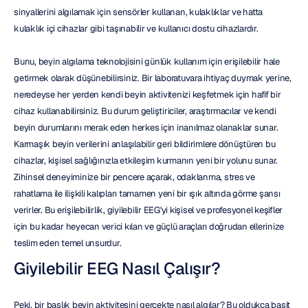
sinyallerini algılamak için sensörler kullanan, kulaklıklar ve hatta 
kulaklık içi cihazlar gibi taşınabilir ve kullanıcı dostu cihazlardır.
Bunu, beyin algılama teknolojisini günlük kullanım için erişilebilir hale 
getirmek olarak düşünebilirsiniz. Bir laboratuvara ihtiyaç duymak yerine, 
neredeyse her yerden kendi beyin aktivitenizi keşfetmek için hafif bir 
cihaz kullanabilirsiniz. Bu durum geliştiriciler, araştırmacılar ve kendi 
beyin durumlarını merak eden herkes için inanılmaz olanaklar sunar. 
Karmaşık beyin verilerini anlaşılabilir geri bildirimlere dönüştüren bu 
cihazlar, kişisel sağlığınızla etkileşim kurmanın yeni bir yolunu sunar. 
Zihinsel deneyiminize bir pencere açarak, odaklanma, stres ve 
rahatlama ile ilişkili kalıpları tamamen yeni bir ışık altında görme şansı 
verirler. Bu erişilebilirlik, giyilebilir EEG'yi kişisel ve profesyonel keşifler 
için bu kadar heyecan verici kılan ve güçlü araçları doğrudan ellerinize 
teslim eden temel unsurdur.
Giyilebilir EEG Nasıl Çalışır?
Peki, bir başlık beyin aktivitesini gerçekte nasıl algılar? Bu oldukça basit 