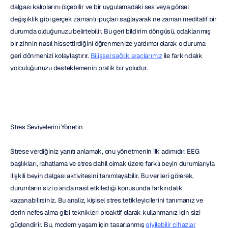
dalgası kalıplarını ölçebilir ve bir uygulamadaki ses veya görsel 
değişiklik gibi gerçek zamanlı ipuçları sağlayarak ne zaman meditatif bir 
durumda olduğunuzu belirtebilir. Bu geri bildirim döngüsü, odaklanmış 
bir zihnin nasıl hissettirdiğini öğrenmenize yardımcı olarak o duruma 
geri dönmenizi kolaylaştırır. 
Bilişsel sağlık araçlarımız
 ile farkındalık 
yolculuğunuzu desteklemenin pratik bir yoludur.
Stres Seviyelerini Yönetin
Strese verdiğiniz yanıtı anlamak, onu yönetmenin ilk adımıdır. EEG 
başlıkları, rahatlama ve stres dahil olmak üzere farklı beyin durumlarıyla 
ilişkili beyin dalgası aktivitesini tanımlayabilir. Bu verileri görerek, 
durumların sizi o anda nasıl etkilediği konusunda farkındalık 
kazanabilirsiniz. Bu analiz, kişisel stres tetikleyicilerini tanımanız ve 
derin nefes alma gibi teknikleri proaktif olarak kullanmanız için sizi 
güçlendirir. Bu, modern yaşam için tasarlanmış 
giyilebilir cihazlar