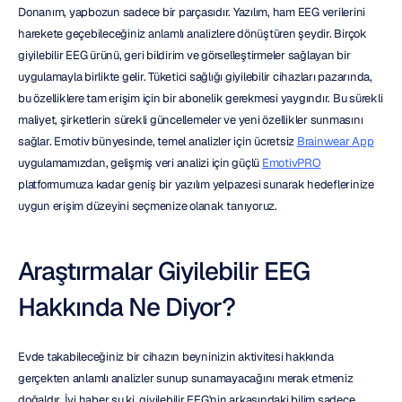
Donanım, yapbozun sadece bir parçasıdır. Yazılım, ham EEG verilerini 
harekete geçebileceğiniz anlamlı analizlere dönüştüren şeydir. Birçok 
giyilebilir EEG ürünü, geri bildirim ve görselleştirmeler sağlayan bir 
uygulamayla birlikte gelir. Tüketici sağlığı giyilebilir cihazları pazarında, 
bu özelliklere tam erişim için bir abonelik gerekmesi yaygındır. Bu sürekli 
maliyet, şirketlerin sürekli güncellemeler ve yeni özellikler sunmasını 
sağlar. Emotiv bünyesinde, temel analizler için ücretsiz 
Brainwear App
uygulamamızdan, gelişmiş veri analizi için güçlü 
EmotivPRO
platformumuza kadar geniş bir yazılım yelpazesi sunarak hedeflerinize 
uygun erişim düzeyini seçmenize olanak tanıyoruz.
Araştırmalar Giyilebilir EEG 
Hakkında Ne Diyor?
Evde takabileceğiniz bir cihazın beyninizin aktivitesi hakkında 
gerçekten anlamlı analizler sunup sunamayacağını merak etmeniz 
doğaldır. İyi haber şu ki, giyilebilir EEG'nin arkasındaki bilim sadece 