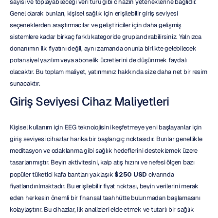
sayısı ve toplayabileceği veri türü gibi cihazın yeteneklerine bağlıdır. 
Genel olarak bunları, kişisel sağlık için erişilebilir giriş seviyesi 
seçeneklerden araştırmacılar ve geliştiriciler için daha gelişmiş 
sistemlere kadar birkaç farklı kategoride gruplandırabilirsiniz. Yalnızca 
donanımın ilk fiyatını değil, aynı zamanda onunla birlikte gelebilecek 
potansiyel yazılım veya abonelik ücretlerini de düşünmek faydalı 
olacaktır. Bu toplam maliyet, yatırımınız hakkında size daha net bir resim 
sunacaktır.
Giriş Seviyesi Cihaz Maliyetleri
Kişisel kullanım için EEG teknolojisini keşfetmeye yeni başlayanlar için 
giriş seviyesi cihazlar harika bir başlangıç noktasıdır. Bunlar genellikle 
meditasyon ve odaklanma gibi sağlık hedeflerini desteklemek üzere 
tasarlanmıştır. Beyin aktivitesini, kalp atış hızını ve nefesi ölçen bazı 
popüler tüketici kafa bantları yaklaşık 
$250 USD
 civarında 
fiyatlandırılmaktadır. Bu erişilebilir fiyat noktası, beyin verilerini merak 
eden herkesin önemli bir finansal taahhütte bulunmadan başlamasını 
kolaylaştırır. Bu cihazlar, ilk analizleri elde etmek ve tutarlı bir sağlık 