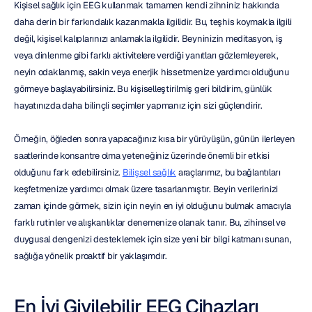
Kişisel sağlık için EEG kullanmak tamamen kendi zihniniz hakkında 
daha derin bir farkındalık kazanmakla ilgilidir. Bu, teşhis koymakla ilgili 
değil, kişisel kalıplarınızı anlamakla ilgilidir. Beyninizin meditasyon, iş 
veya dinlenme gibi farklı aktivitelere verdiği yanıtları gözlemleyerek, 
neyin odaklanmış, sakin veya enerjik hissetmenize yardımcı olduğunu 
görmeye başlayabilirsiniz. Bu kişiselleştirilmiş geri bildirim, günlük 
hayatınızda daha bilinçli seçimler yapmanız için sizi güçlendirir.
Örneğin, öğleden sonra yapacağınız kısa bir yürüyüşün, günün ilerleyen 
saatlerinde konsantre olma yeteneğiniz üzerinde önemli bir etkisi 
olduğunu fark edebilirsiniz. 
Bilişsel sağlık
 araçlarımız, bu bağlantıları 
keşfetmenize yardımcı olmak üzere tasarlanmıştır. Beyin verilerinizi 
zaman içinde görmek, sizin için neyin en iyi olduğunu bulmak amacıyla 
farklı rutinler ve alışkanlıklar denemenize olanak tanır. Bu, zihinsel ve 
duygusal dengenizi desteklemek için size yeni bir bilgi katmanı sunan, 
sağlığa yönelik proaktif bir yaklaşımdır.
En İyi Giyilebilir EEG Cihazları