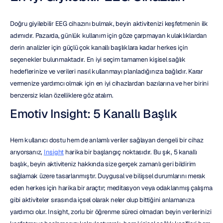
Doğru giyilebilir EEG cihazını bulmak, beyin aktivitenizi keşfetmenin ilk 
adımıdır. Pazarda, günlük kullanım için göze çarpmayan kulaklıklardan 
derin analizler için güçlü çok kanallı başlıklara kadar herkes için 
seçenekler bulunmaktadır. En iyi seçim tamamen kişisel sağlık 
hedeflerinize ve verileri nasıl kullanmayı planladığınıza bağlıdır. Karar 
vermenize yardımcı olmak için en iyi cihazlardan bazılarına ve her birini 
benzersiz kılan özelliklere göz atalım.
Emotiv Insight: 5 Kanallı Başlık
Hem kullanıcı dostu hem de anlamlı veriler sağlayan dengeli bir cihaz 
arıyorsanız, 
Insight
 harika bir başlangıç noktasıdır. Bu şık, 5 kanallı 
başlık, beyin aktiviteniz hakkında size gerçek zamanlı geri bildirim 
sağlamak üzere tasarlanmıştır. Duygusal ve bilişsel durumlarını merak 
eden herkes için harika bir araçtır; meditasyon veya odaklanmış çalışma 
gibi aktiviteler sırasında içsel olarak neler olup bittiğini anlamanıza 
yardımcı olur. Insight, zorlu bir öğrenme süreci olmadan beyin verilerinizi 