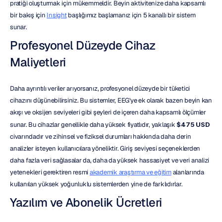
pratiği oluşturmak için mükemmeldir. Beyin aktivitenize daha kapsamlı 
bir bakış için 
Insight
 başlığımız başlamanız için 5 kanallı bir sistem 
sunar.
Profesyonel Düzeyde Cihaz 
Maliyetleri
Daha ayrıntılı veriler arıyorsanız, profesyonel düzeyde bir tüketici 
cihazını düşünebilirsiniz. Bu sistemler, EEG'ye ek olarak bazen beyin kan 
akışı ve oksijen seviyeleri gibi şeyleri de içeren daha kapsamlı ölçümler 
sunar. Bu cihazlar genellikle daha yüksek fiyatlıdır, yaklaşık 
$475 USD
civarındadır ve zihinsel ve fiziksel durumları hakkında daha derin 
analizler isteyen kullanıcılara yöneliktir. Giriş seviyesi seçeneklerden 
daha fazla veri sağlasalar da, daha da yüksek hassasiyet ve veri analizi 
yetenekleri gerektiren resmi 
akademik araştırma ve eğitim
 alanlarında 
kullanılan yüksek yoğunluklu sistemlerden yine de farklıdırlar.
Yazılım ve Abonelik Ücretleri