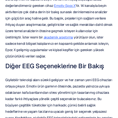
değerlendirmeniz gereken cihaz 
Emotiv Epoc X
'tir. 14 kanalıyla beyin 
aktivitenize çok daha derin bir bakış sunarak derinlemesine analizler 
için güçlü bir araç haline gelir. Bu başlık, projeleri için sağlam verilere 
ihtiyaç duyan araştırmacılar, geliştiriciler ve sağlık meraklıları dahil olmak 
üzere temel analizlerin ötesine geçmek isteyen kullanıcılar için 
üretilmiştir. İster resmi bir 
akademik araştırma
 yürütüyor olun, ister 
sadece kendi bilişsel kalıplarınızı en kapsamlı şekilde anlamak isteyin, 
Epoc X gelişmiş uygulamalar ve kişisel keşifler için gereken yüksek 
çözünürlüklü verileri sağlar.
Diğer EEG Seçeneklerine Bir Bakış
Giyilebilir teknoloji alanı sürekli gelişiyor ve her zaman yeni EEG cihazları 
ortaya çıkıyor. Emotiv ürün gamının ötesinde, pazarda yalnızca uykuya 
odaklanan kafa bantlarından stres yönetimi için tasarlanmış cihazlara 
kadar farklı ihtiyaçlara yönelik çeşitli seçenekler bulacaksınız. Bu 
büyüyen çeşitlilik tüketiciler için harikadır, çünkü belirli sağlık 
hedeflerine ve yaşam tarzlarına uyacak geniş bir seçenek yelpazesi 
sunar. Keşfettikçe, giyilebilir EEG teknolojisindeki gelişmelerin bu araçları 