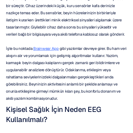
bir süreçtir. Cihaz üzerindeki küçük, kuru sensörler kafa derinizle 
nazikçe temas eder. Bu sensörler, beyin hücrelerinizin birbirleriyle 
iletişim kurarken ürettikleri minik elektriksel sinyalleri algılamak üzere 
tasarlanmıştır. Giyilebilir cihaz daha sonra bu sinyalleri yükseltir ve 
verileri bağlı bir bilgisayara veya akıllı telefona kablosuz olarak gönderir.
İşte bu noktada 
Brainwear App
 gibi yazılımlar devreye girer. Bu ham veri 
akışını alır ve yorumlamak için gelişmiş algoritmalar kullanır. Yazılım, 
karmaşık beyin dalgası kalıplarını gerçek zamanlı geri bildirimlere ve 
uygulanabilir analizlere dönüştürür. Odaklanma, etkileşim veya 
rahatlama seviyelerinizdeki dalgalanmaları gerçekleştikleri anda 
görebilirsiniz. Beyninizin aktivitesini anlamlı bir şekilde anlamayı ve 
onunla etkileşime girmeyi mümkün kılan şey, bu konforlu donanım ve 
akıllı yazılım kombinasyonudur.
Kişisel Sağlık İçin Neden EEG 
Kullanılmalı?