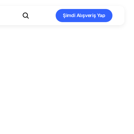
Şimdi Alışveriş Yap
Şimdi Alışveriş Yap