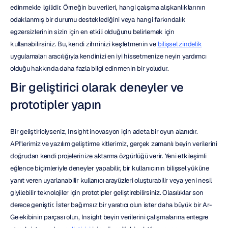
edinmekle ilgilidir. Örneğin bu verileri, hangi çalışma alışkanlıklarının 
odaklanmış bir durumu desteklediğini veya hangi farkındalık 
egzersizlerinin sizin için en etkili olduğunu belirlemek için 
kullanabilirsiniz. Bu, kendi zihninizi keşfetmenin ve 
bilişsel zindelik
uygulamaları aracılığıyla kendinizi en iyi hissetmenize neyin yardımcı 
olduğu hakkında daha fazla bilgi edinmenin bir yoludur.
Bir geliştirici olarak deneyler ve 
prototipler yapın
Bir geliştiriciyseniz, Insight inovasyon için adeta bir oyun alanıdır. 
API'lerimiz ve yazılım geliştirme kitlerimiz, gerçek zamanlı beyin verilerini 
doğrudan kendi projelerinize aktarma özgürlüğü verir. Yeni etkileşimli 
eğlence biçimleriyle deneyler yapabilir, bir kullanıcının bilişsel yüküne 
yanıt veren uyarlanabilir kullanıcı arayüzleri oluşturabilir veya yeni nesil 
giyilebilir teknolojiler için prototipler geliştirebilirsiniz. Olasılıklar son 
derece geniştir. İster bağımsız bir yaratıcı olun ister daha büyük bir Ar-
Ge ekibinin parçası olun, Insight beyin verilerini çalışmalarına entegre 