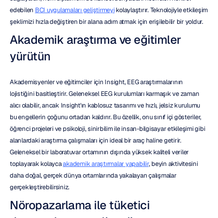
edebilen 
BCI uygulamaları geliştirmeyi
 kolaylaştırır. Teknolojiyle etkileşim 
şeklimizi hızla değiştiren bir alana adım atmak için erişilebilir bir yoldur.
Akademik araştırma ve eğitimler 
yürütün
Akademisyenler ve eğitimciler için Insight, EEG araştırmalarının 
lojistiğini basitleştirir. Geleneksel EEG kurulumları karmaşık ve zaman 
alıcı olabilir, ancak Insight'ın kablosuz tasarımı ve hızlı, jelsiz kurulumu 
bu engellerin çoğunu ortadan kaldırır. Bu özellik, onu sınıf içi gösteriler, 
öğrenci projeleri ve psikoloji, sinirbilim ile insan-bilgisayar etkileşimi gibi 
alanlardaki araştırma çalışmaları için ideal bir araç haline getirir. 
Geleneksel bir laboratuvar ortamının dışında yüksek kaliteli veriler 
toplayarak kolayca 
akademik araştırmalar yapabilir
, beyin aktivitesini 
daha doğal, gerçek dünya ortamlarında yakalayan çalışmalar 
gerçekleştirebilirsiniz.
Nöropazarlama ile tüketici 