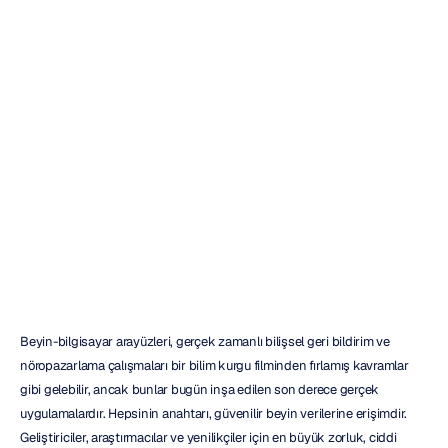
Emotiv
Insight:
Bilmeniz
Gereken
Her
Şey
Emotiv
Güncelleme
tarihi
4
Şub
2026
Beyin-bilgisayar arayüzleri, gerçek zamanlı bilişsel geri bildirim ve 
nöropazarlama çalışmaları bir bilim kurgu filminden fırlamış kavramlar 
gibi gelebilir, ancak bunlar bugün inşa edilen son derece gerçek 
uygulamalardır. Hepsinin anahtarı, güvenilir beyin verilerine erişimdir. 
Geliştiriciler, araştırmacılar ve yenilikçiler için en büyük zorluk, ciddi 