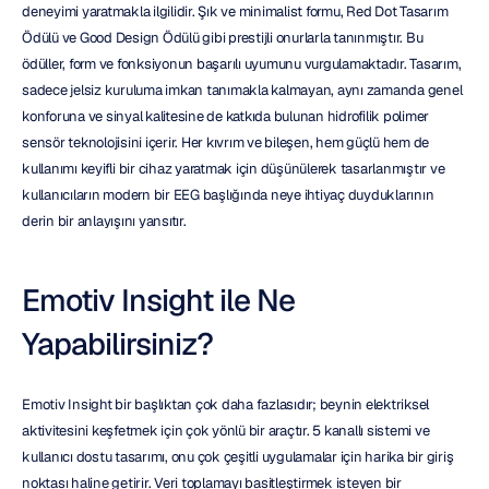
deneyimi yaratmakla ilgilidir. Şık ve minimalist formu, Red Dot Tasarım 
Ödülü ve Good Design Ödülü gibi prestijli onurlarla tanınmıştır. Bu 
ödüller, form ve fonksiyonun başarılı uyumunu vurgulamaktadır. Tasarım, 
sadece jelsiz kuruluma imkan tanımakla kalmayan, aynı zamanda genel 
konforuna ve sinyal kalitesine de katkıda bulunan hidrofilik polimer 
sensör teknolojisini içerir. Her kıvrım ve bileşen, hem güçlü hem de 
kullanımı keyifli bir cihaz yaratmak için düşünülerek tasarlanmıştır ve 
kullanıcıların modern bir EEG başlığında neye ihtiyaç duyduklarının 
derin bir anlayışını yansıtır.
Emotiv Insight ile Ne 
Yapabilirsiniz?
Emotiv Insight bir başlıktan çok daha fazlasıdır; beynin elektriksel 
aktivitesini keşfetmek için çok yönlü bir araçtır. 5 kanallı sistemi ve 
kullanıcı dostu tasarımı, onu çok çeşitli uygulamalar için harika bir giriş 
noktası haline getirir. Veri toplamayı basitleştirmek isteyen bir 