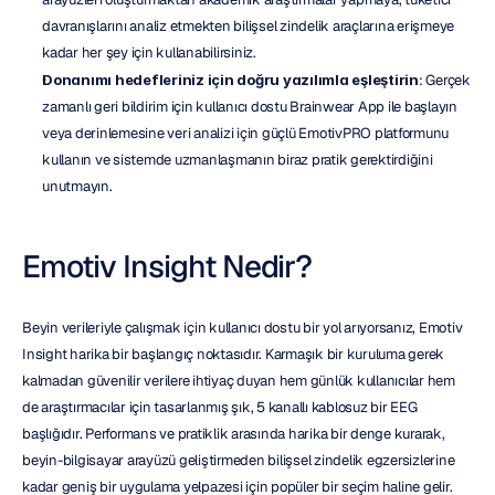
davranışlarını analiz etmekten bilişsel zindelik araçlarına erişmeye 
kadar her şey için kullanabilirsiniz.
Donanımı hedefleriniz için doğru yazılımla eşleştirin
: Gerçek 
zamanlı geri bildirim için kullanıcı dostu Brainwear App ile başlayın 
veya derinlemesine veri analizi için güçlü EmotivPRO platformunu 
kullanın ve sistemde uzmanlaşmanın biraz pratik gerektirdiğini 
unutmayın.
Emotiv Insight Nedir?
Beyin verileriyle çalışmak için kullanıcı dostu bir yol arıyorsanız, Emotiv 
Insight harika bir başlangıç noktasıdır. Karmaşık bir kuruluma gerek 
kalmadan güvenilir verilere ihtiyaç duyan hem günlük kullanıcılar hem 
de araştırmacılar için tasarlanmış şık, 5 kanallı kablosuz bir EEG 
başlığıdır. Performans ve pratiklik arasında harika bir denge kurarak, 
beyin-bilgisayar arayüzü geliştirmeden bilişsel zindelik egzersizlerine 
kadar geniş bir uygulama yelpazesi için popüler bir seçim haline gelir. 