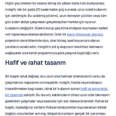
Hiçbir şey üretken bir seansı bitmiş bir pilden daha hızlı durduramaz. 
Insight, tek bir şarjla 20 saate kadar güç sunarak uzun süreli kullanım 
için üretilmiştir. Bu uzatılmış pil ömrü, uzun deneyler yürüten veya tüm 
gün süren atölye çalışmaları gerçekleştiren herkes için oyunun 
kurallarını değiştirir. Sürekli durup şarj etme endişesi duymadan kaliteli 
veri toplamaya odaklanabilirsiniz. İster bir 
beyin-bilgisayar arayüzü
projesinin derinliklerinde olun, ister birkaç saat boyunca kullanıcı 
yanıtlarını analiz edin, Insight'ın pili iş akışınızın kesintisiz kalmasını 
sağlayarak size kendi programınıza göre çalışma özgürlüğü verir.
Hafif ve rahat tasarım
Bir başlık rahat değilse, onu uzun süre takmak istemezsiniz ve bu da 
çalışmanızın kapsamını sınırlayabilir. Insight, hantal veya kısıtlayıcı 
hissettirmeden başı saran, rahat bir kullanım sunan 
hafif ve ergonomik 
bir tasarıma
 sahiptir. Bu durum, katılımcıların cihazı uzun süre takmasını 
gerektiren çalışmalar veya seanslar için son derece önemlidir. Rahat bir 
başlık, topladığınız verilerin fiziksel rahatsızlıktan kaynaklanan dikkat 
dağıtıcı unsurlardan arınmış, bilişsel durumların gerçek bir yansıması 