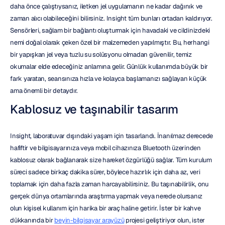
daha önce çalıştıysanız, iletken jel uygulamanın ne kadar dağınık ve 
zaman alıcı olabileceğini bilirsiniz. Insight tüm bunları ortadan kaldırıyor. 
Sensörleri, sağlam bir bağlantı oluşturmak için havadaki ve cildinizdeki 
nemi doğal olarak çeken özel bir malzemeden yapılmıştır. Bu, herhangi 
bir yapışkan jel veya tuzlu su solüsyonu olmadan güvenilir, temiz 
okumalar elde edeceğiniz anlamına gelir. Günlük kullanımda büyük bir 
fark yaratan, seansınıza hızla ve kolayca başlamanızı sağlayan küçük 
ama önemli bir detaydır.
Kablosuz ve taşınabilir tasarım
Insight, laboratuvar dışındaki yaşam için tasarlandı. İnanılmaz derecede 
hafiftir ve bilgisayarınıza veya mobil cihazınıza Bluetooth üzerinden 
kablosuz olarak bağlanarak size hareket özgürlüğü sağlar. Tüm kurulum 
süreci sadece birkaç dakika sürer, böylece hazırlık için daha az, veri 
toplamak için daha fazla zaman harcayabilirsiniz. Bu taşınabilirlik, onu 
gerçek dünya ortamlarında araştırma yapmak veya nerede olursanız 
olun kişisel kullanım için harika bir araç haline getirir. İster bir kahve 
dükkanında bir 
beyin-bilgisayar arayüzü
 projesi geliştiriyor olun, ister 