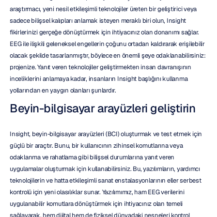
araştırmacı, yeni nesil etkileşimli teknolojiler üreten bir geliştirici veya 
sadece bilişsel kalıpları anlamak isteyen meraklı biri olun, Insight 
fikirlerinizi gerçeğe dönüştürmek için ihtiyacınız olan donanımı sağlar. 
EEG ile ilişkili geleneksel engellerin çoğunu ortadan kaldırarak erişilebilir 
olacak şekilde tasarlanmıştır, böylece en önemli şeye odaklanabilirsiniz: 
projenize. Yanıt veren teknolojiler geliştirmekten insan davranışının 
inceliklerini anlamaya kadar, insanların Insight başlığını kullanma 
yollarından en yaygın olanları şunlardır.
Beyin-bilgisayar arayüzleri geliştirin
Insight, beyin-bilgisayar arayüzleri (BCI) oluşturmak ve test etmek için 
güçlü bir araçtır. Bunu, bir kullanıcının zihinsel komutlarına veya 
odaklanma ve rahatlama gibi bilişsel durumlarına yanıt veren 
uygulamalar oluşturmak için kullanabilirsiniz. Bu, yazılımların, yardımcı 
teknolojilerin ve hatta etkileşimli sanat enstalasyonlarının eller serbest 
kontrolü için yeni olasılıklar sunar. Yazılımımız, ham EEG verilerini 
uygulanabilir komutlara dönüştürmek için ihtiyacınız olan temeli 
sağlayarak, hem dijital hem de fiziksel dünyadaki nesneleri kontrol 