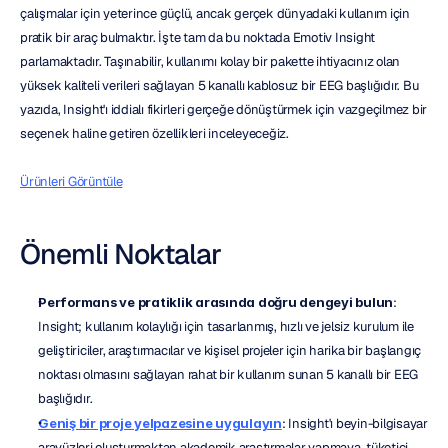
çalışmalar için yeterince güçlü, ancak gerçek dünyadaki kullanım için 
pratik bir araç bulmaktır. İşte tam da bu noktada Emotiv Insight 
parlamaktadır. Taşınabilir, kullanımı kolay bir pakette ihtiyacınız olan 
yüksek kaliteli verileri sağlayan 5 kanallı kablosuz bir EEG başlığıdır. Bu 
yazıda, Insight'ı iddialı fikirleri gerçeğe dönüştürmek için vazgeçilmez bir 
seçenek haline getiren özellikleri inceleyeceğiz.
Ürünleri Görüntüle
Önemli Noktalar
Performans ve pratiklik arasında doğru dengeyi bulun
: 
Insight; kullanım kolaylığı için tasarlanmış, hızlı ve jelsiz kurulum ile 
geliştiriciler, araştırmacılar ve kişisel projeler için harika bir başlangıç 
noktası olmasını sağlayan rahat bir kullanım sunan 5 kanallı bir EEG 
başlığıdır.
Geniş bir proje yelpazesine uygulayın
: Insight'ı beyin-bilgisayar 
arayüzleri oluşturmaktan akademik araştırmalar yapmaya, tüketici 