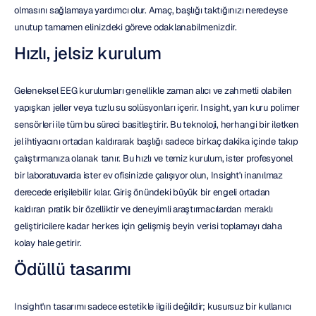
olmasını sağlamaya yardımcı olur. Amaç, başlığı taktığınızı neredeyse 
unutup tamamen elinizdeki göreve odaklanabilmenizdir.
Hızlı, jelsiz kurulum
Geleneksel EEG kurulumları genellikle zaman alıcı ve zahmetli olabilen 
yapışkan jeller veya tuzlu su solüsyonları içerir. Insight, yarı kuru polimer 
sensörleri ile tüm bu süreci basitleştirir. Bu teknoloji, herhangi bir iletken 
jel ihtiyacını ortadan kaldırarak başlığı sadece birkaç dakika içinde takıp 
çalıştırmanıza olanak tanır. Bu hızlı ve temiz kurulum, ister profesyonel 
bir laboratuvarda ister ev ofisinizde çalışıyor olun, Insight'ı inanılmaz 
derecede erişilebilir kılar. Giriş önündeki büyük bir engeli ortadan 
kaldıran pratik bir özelliktir ve deneyimli araştırmacılardan meraklı 
geliştiricilere kadar herkes için gelişmiş beyin verisi toplamayı daha 
kolay hale getirir.
Ödüllü tasarımı
Insight'ın tasarımı sadece estetikle ilgili değildir; kusursuz bir kullanıcı 