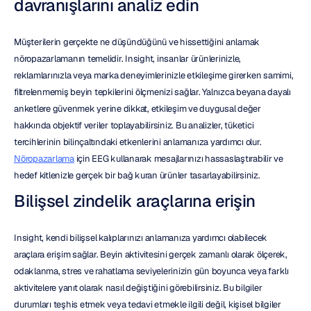
davranışlarını analiz edin
Müşterilerin gerçekte ne düşündüğünü ve hissettiğini anlamak 
nöropazarlamanın temelidir. Insight, insanlar ürünlerinizle, 
reklamlarınızla veya marka deneyimlerinizle etkileşime girerken samimi, 
filtrelenmemiş beyin tepkilerini ölçmenizi sağlar. Yalnızca beyana dayalı 
anketlere güvenmek yerine dikkat, etkileşim ve duygusal değer 
hakkında objektif veriler toplayabilirsiniz. Bu analizler, tüketici 
tercihlerinin bilinçaltındaki etkenlerini anlamanıza yardımcı olur. 
Nöropazarlama
 için EEG kullanarak mesajlarınızı hassaslaştırabilir ve 
hedef kitlenizle gerçek bir bağ kuran ürünler tasarlayabilirsiniz.
Bilişsel zindelik araçlarına erişin
Insight, kendi bilişsel kalıplarınızı anlamanıza yardımcı olabilecek 
araçlara erişim sağlar. Beyin aktivitesini gerçek zamanlı olarak ölçerek, 
odaklanma, stres ve rahatlama seviyelerinizin gün boyunca veya farklı 
aktivitelere yanıt olarak nasıl değiştiğini görebilirsiniz. Bu bilgiler 
durumları teşhis etmek veya tedavi etmekle ilgili değil, kişisel bilgiler 