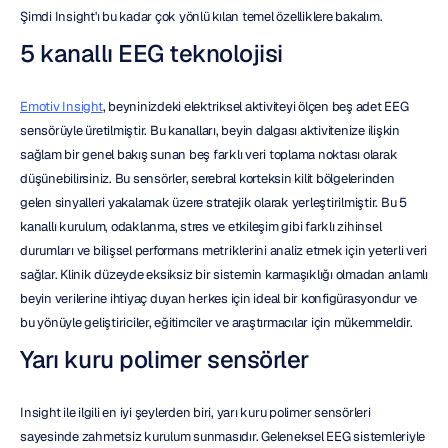
Şimdi Insight'ı bu kadar çok yönlü kılan temel özelliklere bakalım.
5 kanallı EEG teknolojisi
Emotiv Insight
, beyninizdeki elektriksel aktiviteyi ölçen beş adet EEG 
sensörüyle üretilmiştir. Bu kanalları, beyin dalgası aktivitenize ilişkin 
sağlam bir genel bakış sunan beş farklı veri toplama noktası olarak 
düşünebilirsiniz. Bu sensörler, serebral korteksin kilit bölgelerinden 
gelen sinyalleri yakalamak üzere stratejik olarak yerleştirilmiştir. Bu 5 
kanallı kurulum, odaklanma, stres ve etkileşim gibi farklı zihinsel 
durumları ve bilişsel performans metriklerini analiz etmek için yeterli veri 
sağlar. Klinik düzeyde eksiksiz bir sistemin karmaşıklığı olmadan anlamlı 
beyin verilerine ihtiyaç duyan herkes için ideal bir konfigürasyondur ve 
bu yönüyle geliştiriciler, eğitimciler ve araştırmacılar için mükemmeldir.
Yarı kuru polimer sensörler
Insight ile ilgili en iyi şeylerden biri, yarı kuru polimer sensörleri 
sayesinde zahmetsiz kurulum sunmasıdır. Geleneksel EEG sistemleriyle 