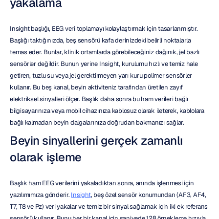
yakalama
Insight başlığı, EEG veri toplamayı kolaylaştırmak için tasarlanmıştır. 
Başlığı taktığınızda, beş sensörü kafa derinizdeki belirli noktalarla 
temas eder. Bunlar, klinik ortamlarda görebileceğiniz dağınık, jel bazlı 
sensörler değildir. Bunun yerine Insight, kurulumu hızlı ve temiz hale 
getiren, tuzlu su veya jel gerektirmeyen yarı kuru polimer sensörler 
kullanır. Bu beş kanal, beyin aktiviteniz tarafından üretilen zayıf 
elektriksel sinyalleri ölçer. Başlık daha sonra bu ham verileri bağlı 
bilgisayarınıza veya mobil cihazınıza kablosuz olarak ileterek, kablolara 
bağlı kalmadan beyin dalgalarınıza doğrudan bakmanızı sağlar.
Beyin sinyallerini gerçek zamanlı 
olarak işleme
Başlık ham EEG verilerini yakaladıktan sonra, anında işlenmesi için 
yazılımımıza gönderir. 
Insight
, beş özel sensör konumundan (AF3, AF4, 
T7, T8 ve Pz) veri yakalar ve temiz bir sinyal sağlamak için iki ek referans 
sensörü kullanır. Bunu her bir kanal için saniyede 128 örnekleme hızıyla 