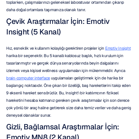
toplarken, çalışmalarınızı geleneksel laboratuvar ortamından çıkarıp 
daha doğal ortamlara taşımanıza olanak tanır.
Çevik Araştırmalar İçin: Emotiv 
Insight (5 Kanal)
Hız, esneklik ve kullanım kolaylığı gerektiren projeler için 
Emotiv Insight
harika bir seçenektir. Bu 5 kanallı kablosuz başlık, hızlı kurulum için 
tasarlanmıştır ve gerçek dünya senaryolarında beyin dalgalarını 
izlemek veya kişisel wellness uygulamaları için mükemmeldir. Ayrıca 
brain-computer interface
 uygulamaları geliştirmek için de harika bir 
başlangıç noktasıdır. Öne çıkan bir özelliği, baş hareketlerini takip eden 
9 eksenli hareket sensörüdür. Bu, Insight'ı bir katılımcının fiziksel 
hareketini hesaba katmanız gereken çevik araştırmalar için son derece 
çok yönlü bir araç haline getirerek size daha temiz veriler ve daha geniş 
deneysel olanaklar sunar.
Gizli, Bağlamsal Araştırmalar İçin: 
Emotiv MN8 (2 Kanal)