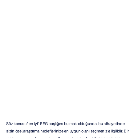
Araştırmalar
için
EEG
Başlığı:
En
İyi
Satın
Alma
Rehberi
Duong
Tran
Güncelleme
tarihi
6
Eki
2025
Söz konusu "en iyi" EEG başlığını bulmak olduğunda, bu nihayetinde 
sizin özel araştırma hedeflerinize en uygun olanı seçmenizle ilgilidir. Bir 