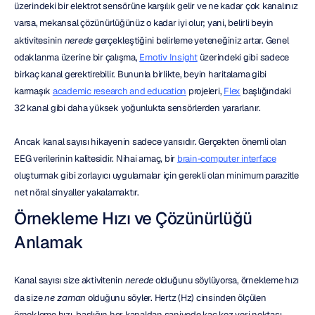
üzerindeki bir elektrot sensörüne karşılık gelir ve ne kadar çok kanalınız 
varsa, mekansal çözünürlüğünüz o kadar iyi olur; yani, belirli beyin 
aktivitesinin 
nerede
 gerçekleştiğini belirleme yeteneğiniz artar. Genel 
odaklanma üzerine bir çalışma, 
Emotiv Insight
 üzerindeki gibi sadece 
birkaç kanal gerektirebilir. Bununla birlikte, beyin haritalama gibi 
karmaşık 
academic research and education
 projeleri, 
Flex
 başlığındaki 
32 kanal gibi daha yüksek yoğunlukta sensörlerden yararlanır.
Ancak kanal sayısı hikayenin sadece yarısıdır. Gerçekten önemli olan 
EEG verilerinin kalitesidir. Nihai amaç, bir 
brain-computer interface
oluşturmak gibi zorlayıcı uygulamalar için gerekli olan minimum parazitle 
net nöral sinyaller yakalamaktır.
Örnekleme Hızı ve Çözünürlüğü 
Anlamak
Kanal sayısı size aktivitenin 
nerede
 olduğunu söylüyorsa, örnekleme hızı 
da size 
ne zaman
 olduğunu söyler. Hertz (Hz) cinsinden ölçülen 
örnekleme hızı, başlığın her kanaldan saniyede kaç kez veri noktası 