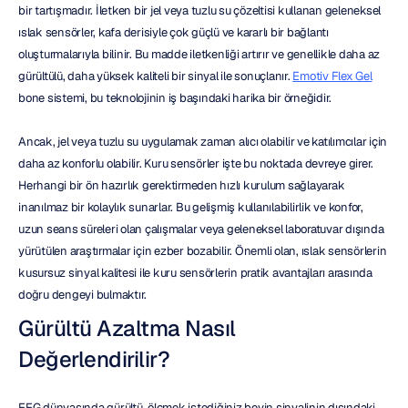
bir tartışmadır. İletken bir jel veya tuzlu su çözeltisi kullanan geleneksel 
ıslak sensörler, kafa derisiyle çok güçlü ve kararlı bir bağlantı 
oluşturmalarıyla bilinir. Bu madde iletkenliği artırır ve genellikle daha az 
gürültülü, daha yüksek kaliteli bir sinyal ile sonuçlanır. 
Emotiv Flex Gel
bone sistemi, bu teknolojinin iş başındaki harika bir örneğidir.
Ancak, jel veya tuzlu su uygulamak zaman alıcı olabilir ve katılımcılar için 
daha az konforlu olabilir. Kuru sensörler işte bu noktada devreye girer. 
Herhangi bir ön hazırlık gerektirmeden hızlı kurulum sağlayarak 
inanılmaz bir kolaylık sunarlar. Bu gelişmiş kullanılabilirlik ve konfor, 
uzun seans süreleri olan çalışmalar veya geleneksel laboratuvar dışında 
yürütülen araştırmalar için ezber bozabilir. Önemli olan, ıslak sensörlerin 
kusursuz sinyal kalitesi ile kuru sensörlerin pratik avantajları arasında 
doğru dengeyi bulmaktır.
Gürültü Azaltma Nasıl 
Değerlendirilir?
EEG dünyasında gürültü, ölçmek istediğiniz beyin sinyalinin dışındaki 