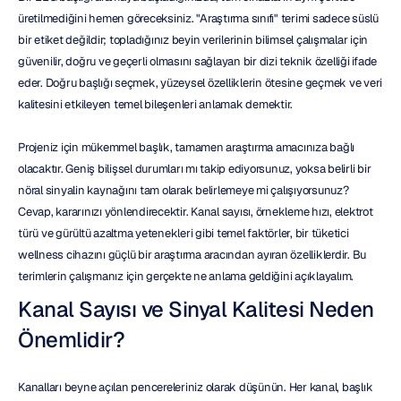
üretilmediğini hemen göreceksiniz. "Araştırma sınıfı" terimi sadece süslü 
bir etiket değildir; topladığınız beyin verilerinin bilimsel çalışmalar için 
güvenilir, doğru ve geçerli olmasını sağlayan bir dizi teknik özelliği ifade 
eder. Doğru başlığı seçmek, yüzeysel özelliklerin ötesine geçmek ve veri 
kalitesini etkileyen temel bileşenleri anlamak demektir.
Projeniz için mükemmel başlık, tamamen araştırma amacınıza bağlı 
olacaktır. Geniş bilişsel durumları mı takip ediyorsunuz, yoksa belirli bir 
nöral sinyalin kaynağını tam olarak belirlemeye mi çalışıyorsunuz? 
Cevap, kararınızı yönlendirecektir. Kanal sayısı, örnekleme hızı, elektrot 
türü ve gürültü azaltma yetenekleri gibi temel faktörler, bir tüketici 
wellness cihazını güçlü bir araştırma aracından ayıran özelliklerdir. Bu 
terimlerin çalışmanız için gerçekte ne anlama geldiğini açıklayalım.
Kanal Sayısı ve Sinyal Kalitesi Neden 
Önemlidir?
Kanalları beyne açılan pencereleriniz olarak düşünün. Her kanal, başlık 