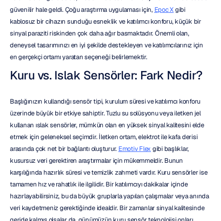
güvenilir hale geldi. Çoğu araştırma uygulaması için, 
Epoc X
 gibi 
kablosuz bir cihazın sunduğu esneklik ve katılımcı konforu, küçük bir 
sinyal paraziti riskinden çok daha ağır basmaktadır. Önemli olan, 
deneysel tasarımınızı en iyi şekilde destekleyen ve katılımcılarınız için 
en gerçekçi ortamı yaratan seçeneği belirlemektir.
Kuru vs. Islak Sensörler: Fark Nedir?
Başlığınızın kullandığı sensör tipi, kurulum süresi ve katılımcı konforu 
üzerinde büyük bir etkiye sahiptir. Tuzlu su solüsyonu veya iletken jel 
kullanan ıslak sensörler, mümkün olan en yüksek sinyal kalitesini elde 
etmek için geleneksel seçimdir. İletken ortam, elektrot ile kafa derisi 
arasında çok net bir bağlantı oluşturur. 
Emotiv Flex
 gibi başlıklar, 
kusursuz veri gerektiren araştırmalar için mükemmeldir. Bunun 
karşılığında hazırlık süresi ve temizlik zahmeti vardır. Kuru sensörler ise 
tamamen hız ve rahatlık ile ilgilidir. Bir katılımcıyı dakikalar içinde 
hazırlayabilirsiniz, bu da büyük gruplarla yapılan çalışmalar veya anında 
veri kaydetmeniz gerektiğinde idealdir. Bir zamanlar sinyal kalitesinde 
geride kalmış olsalar da, günümüzün kuru sensör teknolojisi onları 