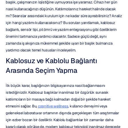
başlık, çalışmanızın lojistiğine uymuyorsa işe yaramaz. Cihazı her gün 
nasıl kullanacağınızı düşünün. Katılımcılarınız hareket halinde olacak 
mı? Seanslar arasındaki kurulum için ne kadar süre ayırabilirsiniz? Analiz 
için hangi yazılımı kullanacaksınız? Bu soruları yanıtlamak, kablosuz 
bağlantı, sensör tipi, pil ömrü ve yazılım entegrasyonu gibi özelliklerin 
önemini tartmanıza yardımcı olacaktır. Sadece güçlü değil, aynı 
zamanda iş akışınıza mükemmel şekilde uyan bir başlık bulmanıza 
yardımcı olacak temel hususları inceleyelim.
Kablosuz ve Kablolu Bağlantı 
Arasında Seçim Yapma
İlk büyük karar, başlığınızın bilgisayarınıza nasıl bağlanmasını 
istediğinizdir. Kablosuz başlıklar inanılmaz bir özgürlük sunarak 
katılımcıların bir masaya bağlı kalmadan doğal bir şekilde hareket 
etmesini sağlar. Bu, 
cognitive wellness
, kullanıcı deneyimi veya 
geleneksel laboratuvar ortamının dışında gerçekleşen tüm araştırmalar 
için ezber bozan bir özelliktir. Kablolu bağlantılar bir zamanlar daha 
kararlı olarak görülse de, modern kablosuz teknoloji inanılmaz derecede 