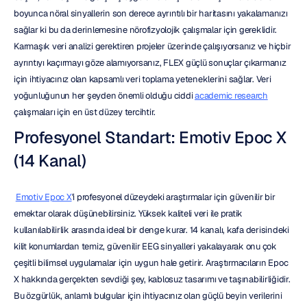
boyunca nöral sinyallerin son derece ayrıntılı bir haritasını yakalamanızı 
sağlar ki bu da derinlemesine nörofizyolojik çalışmalar için gereklidir. 
Karmaşık veri analizi gerektiren projeler üzerinde çalışıyorsanız ve hiçbir 
ayrıntıyı kaçırmayı göze alamıyorsanız, FLEX güçlü sonuçlar çıkarmanız 
için ihtiyacınız olan kapsamlı veri toplama yeteneklerini sağlar. Veri 
yoğunluğunun her şeyden önemli olduğu ciddi 
academic research
çalışmaları için en üst düzey tercihtir.
Profesyonel Standart: Emotiv Epoc X 
(14 Kanal)
Emotiv Epoc X
'i profesyonel düzeydeki araştırmalar için güvenilir bir 
emektar olarak düşünebilirsiniz. Yüksek kaliteli veri ile pratik 
kullanılabilirlik arasında ideal bir denge kurar. 14 kanalı, kafa derisindeki 
kilit konumlardan temiz, güvenilir EEG sinyalleri yakalayarak onu çok 
çeşitli bilimsel uygulamalar için uygun hale getirir. Araştırmacıların Epoc 
X hakkında gerçekten sevdiği şey, kablosuz tasarımı ve taşınabilirliğidir. 
Bu özgürlük, anlamlı bulgular için ihtiyacınız olan güçlü beyin verilerini 