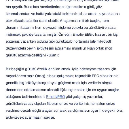
her şeydir. Buna kas hareketlerinden (çene sıkma gibi), göz 
kırpmalarından ve hatta yakındaki elektronik cihazlardan kaynaklanan 
elektriksel parazitler dahil olabilir. Araştırma sınıfı bir başlık, hem 
donanım tasarımı hem de yazılım işleme yoluyla bu gürültüyü en aza 
indirecek şekilde tasarlanmıştır. Örneğin Emotiv EEG cihazları, bir kişi 
egzersiz yaparken olduğu gibi gürültülü bir ortamda bile mikrovolt 
düzeyindeki beyin aktivitesini algılamayı mümkün kılan ortak mod 
gürültü azaltma özelliğini kullanır.
Bir başlığın gürültü özelliklerini anlamak, iyi bir deneysel tasarım için 
hayati önem taşır. Örneğin bazı çalışmalar, taşınabilir EEG cihazlarının 
genellikle gürültüye karşı sinyali güçlendirmek için verilerin birçok 
denemede ortalamasının alınabildiği araştırmalar için en uygun araçlar 
olduğunu belirtmektedir. 
EmotivPRO
 gibi gelişmiş yazılımlar, 
gürültüleri/yapay olguları filtrelemenize ve verilerinizi temizlemenize 
yardımcı olacak güçlü araçlar sunarak vardığınız sonuçların gerçek nöral 
aktiviteye dayanmasını sağlar.