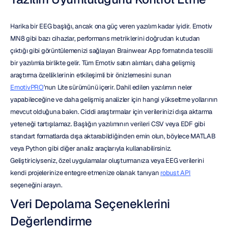
Harika bir EEG başlığı, ancak ona güç veren yazılım kadar iyidir. Emotiv 
MN8 gibi bazı cihazlar, performans metriklerini doğrudan kutudan 
çıktığı gibi görüntülemenizi sağlayan Brainwear App formatında tescilli 
bir yazılımla birlikte gelir. Tüm Emotiv satın alımları, daha gelişmiş 
araştırma özelliklerinin etkileşimli bir önizlemesini sunan 
EmotivPRO
'nun Lite sürümünü içerir. Dahil edilen yazılımın neler 
yapabileceğine ve daha gelişmiş analizler için hangi yükseltme yollarının 
mevcut olduğuna bakın. Ciddi araştırmalar için verilerinizi dışa aktarma 
yeteneği tartışılamaz. Başlığın yazılımının verileri CSV veya EDF gibi 
standart formatlarda dışa aktarabildiğinden emin olun, böylece MATLAB 
veya Python gibi diğer analiz araçlarıyla kullanabilirsiniz. 
Geliştiriciyseniz, özel uygulamalar oluşturmanıza veya EEG verilerini 
kendi projelerinize entegre etmenize olanak tanıyan 
robust API
seçeneğini arayın.
Veri Depolama Seçeneklerini 
Değerlendirme