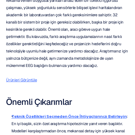
reklama verilen duygusal yanıtları analiz eden bir tüketici içgörüsü 
çalışması, yüksek yoğunluklu sensörlerle bilişsel işlevi haritalandıran 
akademik bir laboratuvardan çok farklı gereksinimlere sahiptir. 32 
kanallı bir sistem bir proje için gereksiz olabilirken, başka bir proje için 
kesinlikle gerekli olabilir. Önemli olan, aracı göreve uygun hale 
getirmektir. Bu kılavuzda, farklı araştırma uygulamalarının nasıl farklı 
özellikler gerektirdiğini keşfedeceğiz ve projenizin hedeflerini doğru 
teknolojiyle uyumlu hale getirmenize yardımcı olacağız. Araştırmanız için 
yalnızca bütçenize değil, aynı zamanda metodolojinize de uyan 
mükemmel EEG başlığını bulmanıza yardımcı olacağız.
Ürünleri Görüntüle
Önemli Çıkarımlar
Teknik Özellikleri Seçmeden Önce İhtiyaçlarınızı Belirleyin
: 
En iyi başlık, sizin özel araştırma hipotezinize yanıt veren başlıktır. 
Modelleri karşılaştırmadan önce, mekansal detay için yüksek kanal 