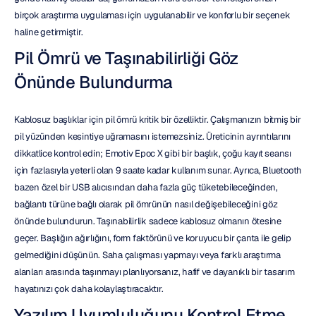
birçok araştırma uygulaması için uygulanabilir ve konforlu bir seçenek 
haline getirmiştir.
Pil Ömrü ve Taşınabilirliği Göz 
Önünde Bulundurma
Kablosuz başlıklar için pil ömrü kritik bir özelliktir. Çalışmanızın bitmiş bir 
pil yüzünden kesintiye uğramasını istemezsiniz. Üreticinin ayrıntılarını 
dikkatlice kontrol edin; Emotiv Epoc X gibi bir başlık, çoğu kayıt seansı 
için fazlasıyla yeterli olan 9 saate kadar kullanım sunar. Ayrıca, Bluetooth 
bazen özel bir USB alıcısından daha fazla güç tüketebileceğinden, 
bağlantı türüne bağlı olarak pil ömrünün nasıl değişebileceğini göz 
önünde bulundurun. Taşınabilirlik sadece kablosuz olmanın ötesine 
geçer. Başlığın ağırlığını, form faktörünü ve koruyucu bir çanta ile gelip 
gelmediğini düşünün. Saha çalışması yapmayı veya farklı araştırma 
alanları arasında taşınmayı planlıyorsanız, hafif ve dayanıklı bir tasarım 
hayatınızı çok daha kolaylaştıracaktır.
Yazılım Uyumluluğunu Kontrol Etme