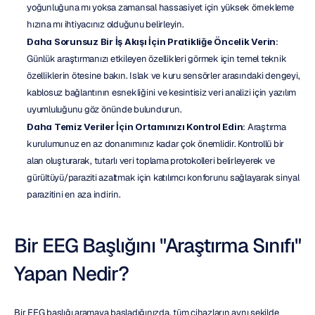
yoğunluğuna mı yoksa zamansal hassasiyet için yüksek örnekleme 
hızına mı ihtiyacınız olduğunu belirleyin.
Daha Sorunsuz Bir İş Akışı İçin Pratikliğe Öncelik Verin
: 
Günlük araştırmanızı etkileyen özellikleri görmek için temel teknik 
özelliklerin ötesine bakın. Islak ve kuru sensörler arasındaki dengeyi, 
kablosuz bağlantının esnekliğini ve kesintisiz veri analizi için yazılım 
uyumluluğunu göz önünde bulundurun.
Daha Temiz Veriler İçin Ortamınızı Kontrol Edin
: Araştırma 
kurulumunuz en az donanımınız kadar çok önemlidir. Kontrollü bir 
alan oluşturarak, tutarlı veri toplama protokolleri belirleyerek ve 
gürültüyü/paraziti azaltmak için katılımcı konforunu sağlayarak sinyal 
parazitini en aza indirin.
Bir EEG Başlığını "Araştırma Sınıfı" 
Yapan Nedir?
Bir EEG başlığı aramaya başladığınızda, tüm cihazların aynı şekilde 