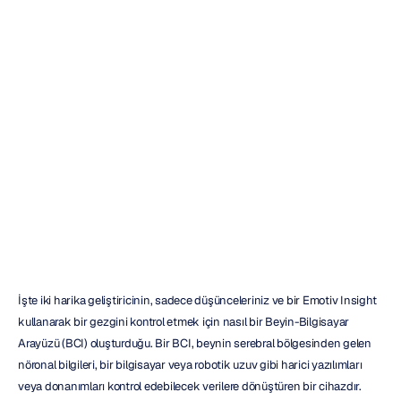
Rover
–
Beyin-Bilgisayar
Arayüzü
Maverick
Nguyen
Güncelleme
tarihi
21
Şub
2019
İşte iki harika geliştiricinin, sadece düşünceleriniz ve bir Emotiv Insight 
kullanarak bir gezgini kontrol etmek için nasıl bir Beyin-Bilgisayar 
Arayüzü (BCI) oluşturduğu. Bir BCI, beynin serebral bölgesinden gelen 
nöronal bilgileri, bir bilgisayar veya robotik uzuv gibi harici yazılımları 
veya donanımları kontrol edebilecek verilere dönüştüren bir cihazdır. 