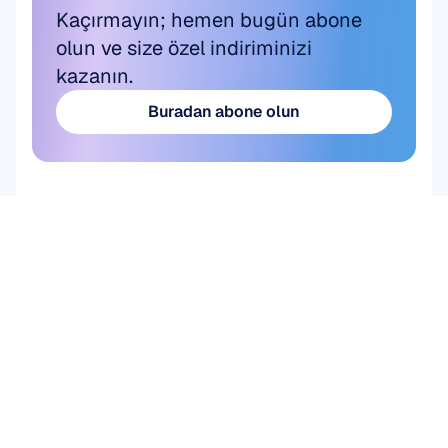
Kaçırmayın; hemen bugün abone 
olun ve size özel indiriminizi 
kazanın.
Buradan abone olun
Buradan abone olun
Ürün
DONANIM
Epoc X
Flex 2 Saline
Flex 2 Gel
Insight
MN8
Aksesuarlar
YAZILIM
Emotiv Studio
EmotivPRO
Emotiv Play