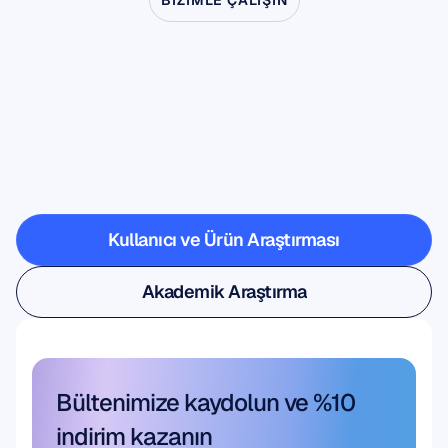
BIZIMLE ÇALIŞIN
Nörobilim
laboratuvardan
çıkınca
nelerin
mümkün
olduğunu
görün
Kullanıcı ve Ürün Araştırması
Kullanıcı ve Ürün Araştırması
Akademik Araştırma
Akademik Araştırma
Bültenimize kaydolun ve %10 
indirim kazanın