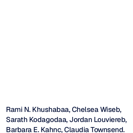
uyarıcılarına
verilen
beyin
tepkisinin
değerlendirilmesi
Nuri
Djavit
Güncelleme
tarihi
8
Tem
2013
Rami N. Khushabaa, Chelsea Wiseb, 
Sarath Kodagodaa, Jordan Louviereb, 
Barbara E. Kahnc, Claudia Townsend.