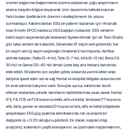
ürünleri beğenme/beğenmeme üzerine odaklanan çoğu araştırmanın 
aksine, karşılıklı bilgiye dayanarak ürün tasarımına katkıda bulunan 
farklı kraker özelliklerinin önemini nicelleştirmenin bir yolunu 
sunmaktayız. Katılımcılardan EEG sinyallerini toplamak için 14 kanallı 
ticari Emotiv EPOC kablosuz EEG başlığını kullandık. EEG verilerini 
belirli seçim seçenekleriyle (krakerler) ilişkilendirmek için bir Tobii-Studio 
göz takip sistemi de kullandık. Deneklere 57 seçim seti gösterildi; her 
bir seçim seti üç seçim seçeneğini (krakerleri) tanımlıyordu. Kortikal 
aktivite kalıpları, Delta (0–4 Hz), Teta (3–7 Hz), Alfa (8–12 Hz), Beta (13–
30 Hz) ve Gama (30–40 Hz) olmak üzere beş ana frekans bandında 
elde edildi. 18 katılımcı için seçilen görev sırasında yarımküreler arası 
iletişime işaret eden sol ve sağ frontal ve oksipital bölgeler arasında net 
bir evre senkronizasyonu vardı. Sonuçlar ayrıca, katılımcılar tercih 
ettikleri krakerlere yönelik tercihlerini belirttiklerinde, esas olarak frontal 
(F3, F4, FC5 ve FC6 boyunca delta, alfa ve beta), temporal (T7 boyunca 
alfa, beta, gama) ve oksipital (O1 boyunca teta, alfa ve beta) bölgelerde 
gerçekleşen EEG güç spektral aktivitelerinde net ve anlamlı bir 
değişiklik (p < 0.01) olduğunu gösterdi. Ek olarak, karşılıklı bilgi 
analizimiz, krakerlerin çeşitli aromalarının ve üzerindeki malzemelerinin, 