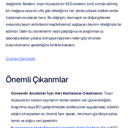
değiştirdi. Modern, ticari düzeyde bir EEG sistemi; sınıf, simüle edilmiş 
bir mağaza veya bir ofis gibi dilediğiniz her yerde yüksek kaliteli veriler 
toplamanıza olanak tanır. Bu değişim, karmaşık ve doğal görevler 
sırasında beyin aktivitesini keşfetmemizi sağlayan devrim niteliğinde bir 
adımdır. Gelin bu sistemlerin nasıl çalıştığına ve araştırmanızı 
laboratuvardan çıkarıp dünyaya taşırken neleri göz önünde 
bulundurmanız gerektiğine birlikte bakalım.
Ürünleri Görüntüle
Önemli Çıkarımlar
Güvenilir Analizler İçin Veri Kalitesine Odaklanın
: Ticari 
düzeyde bir sistem seçmenin temel nedeni veri güvenilirliğidir. 
Araştırma veya BCI geliştirmedeki profesyonel uygulamalar, tüketici 
odaklı cihazlardan en önemli fark olarak, minimum gürültüye sahip 
temiz ve doğru veri gerektirir.
Araçlarınızı Hedeflerinizle Uyumlu Hale Getirin
: En iyi EEG 