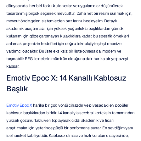
dünyasında, her biri farklı kullanıcılar ve uygulamalar düşünülerek 
tasarlanmış birçok seçenek mevcuttur. Daha net bir resim sunmak için, 
mevcut önde gelen sistemlerden bazılarını inceleyelim. Detaylı 
akademik araştırmalar için yüksek yoğunluklu başlıklardan günlük 
kullanım için göze çarpmayan kulaklıklara kadar, bu spesifik örnekleri 
anlamak projenizin hedefleri için doğru teknolojiyi eşleştirmenize 
yardımcı olacaktır. Bu liste eksiksiz bir liste olmasa da, modern ve 
taşınabilir EEG ile nelerin mümkün olduğuna dair harika bir yelpazeyi 
kapsar.
Emotiv Epoc X: 14 Kanallı Kablosuz 
Başlık
Emotiv Epoc X
 harika bir çok yönlü cihazdır ve piyasadaki en popüler 
kablosuz başlıklardan biridir. 14 kanalıyla serebral korteksin tamamından 
yüksek çözünürlüklü veri toplayarak ciddi akademik ve ticari 
araştırmalar için yeterince güçlü bir performans sunar. En sevdiğim yanı 
ise hareket kabiliyetidir. Kablosuz olması ve hızlı kurulumu sayesinde, 