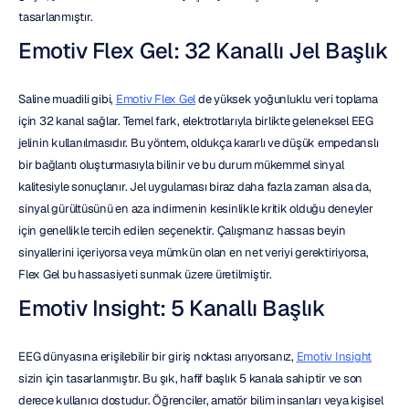
tasarlanmıştır.
Emotiv Flex Gel: 32 Kanallı Jel Başlık
Saline muadili gibi, 
Emotiv Flex Gel
 de yüksek yoğunluklu veri toplama 
için 32 kanal sağlar. Temel fark, elektrotlarıyla birlikte geleneksel EEG 
jelinin kullanılmasıdır. Bu yöntem, oldukça kararlı ve düşük empedanslı 
bir bağlantı oluşturmasıyla bilinir ve bu durum mükemmel sinyal 
kalitesiyle sonuçlanır. Jel uygulaması biraz daha fazla zaman alsa da, 
sinyal gürültüsünü en aza indirmenin kesinlikle kritik olduğu deneyler 
için genellikle tercih edilen seçenektir. Çalışmanız hassas beyin 
sinyallerini içeriyorsa veya mümkün olan en net veriyi gerektiriyorsa, 
Flex Gel bu hassasiyeti sunmak üzere üretilmiştir.
Emotiv Insight: 5 Kanallı Başlık
EEG dünyasına erişilebilir bir giriş noktası arıyorsanız, 
Emotiv Insight
sizin için tasarlanmıştır. Bu şık, hafif başlık 5 kanala sahiptir ve son 
derece kullanıcı dostudur. Öğrenciler, amatör bilim insanları veya kişisel 