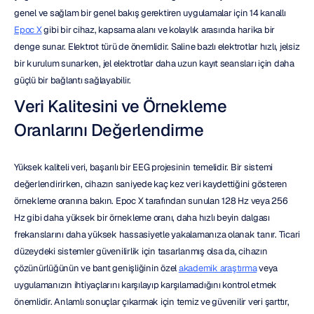
genel ve sağlam bir genel bakış gerektiren uygulamalar için 14 kanallı 
Epoc X
 gibi bir cihaz, kapsama alanı ve kolaylık arasında harika bir 
denge sunar. Elektrot türü de önemlidir. Saline bazlı elektrotlar hızlı, jelsiz 
bir kurulum sunarken, jel elektrotlar daha uzun kayıt seansları için daha 
güçlü bir bağlantı sağlayabilir.
Veri Kalitesini ve Örnekleme 
Oranlarını Değerlendirme
Yüksek kaliteli veri, başarılı bir EEG projesinin temelidir. Bir sistemi 
değerlendirirken, cihazın saniyede kaç kez veri kaydettiğini gösteren 
örnekleme oranına bakın. Epoc X tarafından sunulan 128 Hz veya 256 
Hz gibi daha yüksek bir örnekleme oranı, daha hızlı beyin dalgası 
frekanslarını daha yüksek hassasiyetle yakalamanıza olanak tanır. Ticari 
düzeydeki sistemler güvenilirlik için tasarlanmış olsa da, cihazın 
çözünürlüğünün ve bant genişliğinin özel 
akademik araştırma
 veya 
uygulamanızın ihtiyaçlarını karşılayıp karşılamadığını kontrol etmek 
önemlidir. Anlamlı sonuçlar çıkarmak için temiz ve güvenilir veri şarttır, 