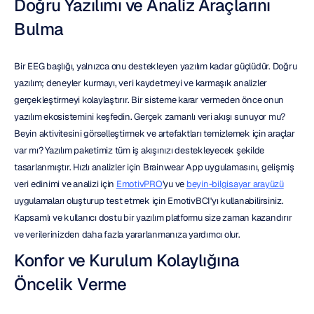
Doğru Yazılımı ve Analiz Araçlarını 
Bulma
Bir EEG başlığı, yalnızca onu destekleyen yazılım kadar güçlüdür. Doğru 
yazılım; deneyler kurmayı, veri kaydetmeyi ve karmaşık analizler 
gerçekleştirmeyi kolaylaştırır. Bir sisteme karar vermeden önce onun 
yazılım ekosistemini keşfedin. Gerçek zamanlı veri akışı sunuyor mu? 
Beyin aktivitesini görselleştirmek ve artefaktları temizlemek için araçlar 
var mı? Yazılım paketimiz tüm iş akışınızı destekleyecek şekilde 
tasarlanmıştır. Hızlı analizler için Brainwear App uygulamasını, gelişmiş 
veri edinimi ve analizi için 
EmotivPRO
'yu ve 
beyin-bilgisayar arayüzü
uygulamaları oluşturup test etmek için EmotivBCI'yı kullanabilirsiniz. 
Kapsamlı ve kullanıcı dostu bir yazılım platformu size zaman kazandırır 
ve verilerinizden daha fazla yararlanmanıza yardımcı olur.
Konfor ve Kurulum Kolaylığına 
Öncelik Verme