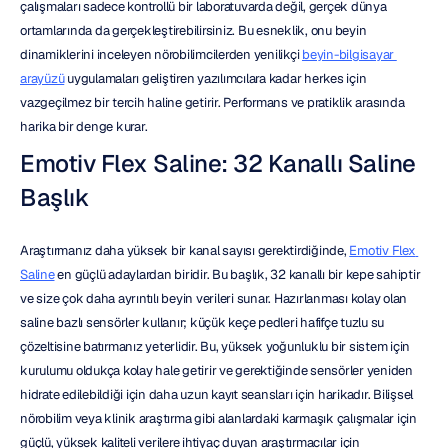
çalışmaları sadece kontrollü bir laboratuvarda değil, gerçek dünya 
ortamlarında da gerçekleştirebilirsiniz. Bu esneklik, onu beyin 
dinamiklerini inceleyen nörobilimcilerden yenilikçi 
beyin-bilgisayar 
arayüzü
 uygulamaları geliştiren yazılımcılara kadar herkes için 
vazgeçilmez bir tercih haline getirir. Performans ve pratiklik arasında 
harika bir denge kurar.
Emotiv Flex Saline: 32 Kanallı Saline 
Başlık
Araştırmanız daha yüksek bir kanal sayısı gerektirdiğinde, 
Emotiv Flex 
Saline
 en güçlü adaylardan biridir. Bu başlık, 32 kanallı bir kepe sahiptir 
ve size çok daha ayrıntılı beyin verileri sunar. Hazırlanması kolay olan 
saline bazlı sensörler kullanır; küçük keçe pedleri hafifçe tuzlu su 
çözeltisine batırmanız yeterlidir. Bu, yüksek yoğunluklu bir sistem için 
kurulumu oldukça kolay hale getirir ve gerektiğinde sensörler yeniden 
hidrate edilebildiği için daha uzun kayıt seansları için harikadır. Bilişsel 
nörobilim veya klinik araştırma gibi alanlardaki karmaşık çalışmalar için 
güçlü, yüksek kaliteli verilere ihtiyaç duyan araştırmacılar için 