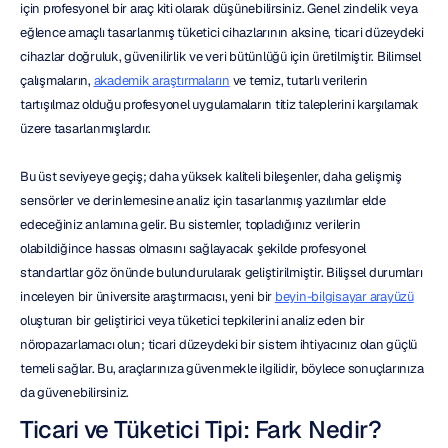
için profesyonel bir araç kiti olarak düşünebilirsiniz. Genel zindelik veya 
eğlence amaçlı tasarlanmış tüketici cihazlarının aksine, ticari düzeydeki 
cihazlar doğruluk, güvenilirlik ve veri bütünlüğü için üretilmiştir. Bilimsel 
çalışmaların, 
akademik araştırmaların
 ve temiz, tutarlı verilerin 
tartışılmaz olduğu profesyonel uygulamaların titiz taleplerini karşılamak 
üzere tasarlanmışlardır.
Bu üst seviyeye geçiş; daha yüksek kaliteli bileşenler, daha gelişmiş 
sensörler ve derinlemesine analiz için tasarlanmış yazılımlar elde 
edeceğiniz anlamına gelir. Bu sistemler, topladığınız verilerin 
olabildiğince hassas olmasını sağlayacak şekilde profesyonel 
standartlar göz önünde bulundurularak geliştirilmiştir. Bilişsel durumları 
inceleyen bir üniversite araştırmacısı, yeni bir 
beyin-bilgisayar arayüzü
oluşturan bir geliştirici veya tüketici tepkilerini analiz eden bir 
nöropazarlamacı olun; ticari düzeydeki bir sistem ihtiyacınız olan güçlü 
temeli sağlar. Bu, araçlarınıza güvenmekle ilgilidir, böylece sonuçlarınıza 
da güvenebilirsiniz.
Ticari ve Tüketici Tipi: Fark Nedir?