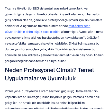
Ticari ve tüketici tipi EEG sistemleri arasındaki temel fark, veri 
güvenilirliğine dayanır. Tüketici cihazları kişisel kullanım için harika bir 
giriş noktası olsa da, genellikle profesyonel çalışmalar için sınırlamalara 
sahiptirler. Araştırmalar, tüketici sistemlerinde 
test/tekrar test 
güvenilirliğinin daha düşük olabileceğini
 göstermiştir. Ayrıca göz kırpma 
veya çeneyi sıkma gibi kas hareketlerinden kaynaklanan "gürültüleri" 
veya artefaktları almaya daha yatkın olabilirler. Dikkatli olmazsanız bu 
durum yanıltıcı sonuçlara yol açabilir. Ticari düzeydeki sistemler bu 
sorunları en aza indirecek şekilde tasarlanmıştır ve en başından itibaren 
çalışabileceğiniz daha temiz bir sinyal sunar.
Neden Profesyonel Olmalı? Temel 
Uygulamalar ve Uyumluluk
Profesyonel düzeyde bir sistem seçmek, güçlü uygulama alanlarının 
kapılarını aralar. Bu araçlar, insan beyninin gerçek zamanlı olarak nasıl 
çalıştığını anlamak için gereklidir; bu da onları bilişsel bilim 
çalışmalarından yeni nöroteknolojilerin geliştirilmesine kadar her alanda 