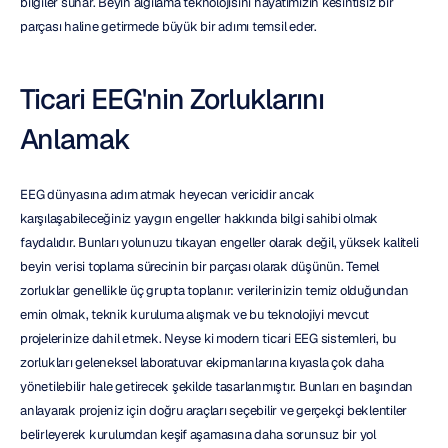
bilgiler sunar. Beyin algılama teknolojisini hayatımızın kesintisiz bir 
parçası haline getirmede büyük bir adımı temsil eder.
Ticari EEG'nin Zorluklarını 
Anlamak
EEG dünyasına adım atmak heyecan vericidir ancak 
karşılaşabileceğiniz yaygın engeller hakkında bilgi sahibi olmak 
faydalıdır. Bunları yolunuzu tıkayan engeller olarak değil, yüksek kaliteli 
beyin verisi toplama sürecinin bir parçası olarak düşünün. Temel 
zorluklar genellikle üç grupta toplanır: verilerinizin temiz olduğundan 
emin olmak, teknik kuruluma alışmak ve bu teknolojiyi mevcut 
projelerinize dahil etmek. Neyse ki modern ticari EEG sistemleri, bu 
zorlukları geleneksel laboratuvar ekipmanlarına kıyasla çok daha 
yönetilebilir hale getirecek şekilde tasarlanmıştır. Bunları en başından 
anlayarak projeniz için doğru araçları seçebilir ve gerçekçi beklentiler 
belirleyerek kurulumdan keşif aşamasına daha sorunsuz bir yol 