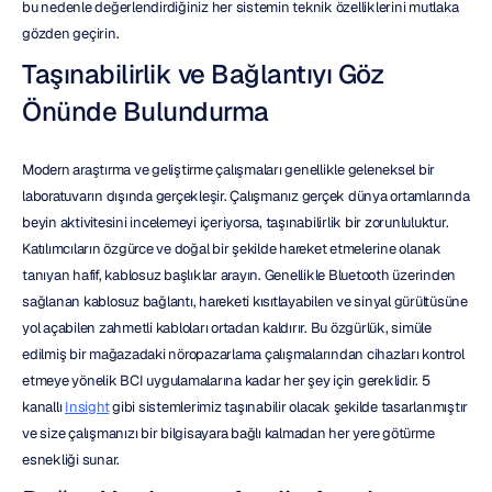
bu nedenle değerlendirdiğiniz her sistemin teknik özelliklerini mutlaka 
gözden geçirin.
Taşınabilirlik ve Bağlantıyı Göz 
Önünde Bulundurma
Modern araştırma ve geliştirme çalışmaları genellikle geleneksel bir 
laboratuvarın dışında gerçekleşir. Çalışmanız gerçek dünya ortamlarında 
beyin aktivitesini incelemeyi içeriyorsa, taşınabilirlik bir zorunluluktur. 
Katılımcıların özgürce ve doğal bir şekilde hareket etmelerine olanak 
tanıyan hafif, kablosuz başlıklar arayın. Genellikle Bluetooth üzerinden 
sağlanan kablosuz bağlantı, hareketi kısıtlayabilen ve sinyal gürültüsüne 
yol açabilen zahmetli kabloları ortadan kaldırır. Bu özgürlük, simüle 
edilmiş bir mağazadaki nöropazarlama çalışmalarından cihazları kontrol 
etmeye yönelik BCI uygulamalarına kadar her şey için gereklidir. 5 
kanallı 
Insight
 gibi sistemlerimiz taşınabilir olacak şekilde tasarlanmıştır 
ve size çalışmanızı bir bilgisayara bağlı kalmadan her yere götürme 
esnekliği sunar.