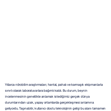
Temel
Ticari
Sınıf
EEG
Sistemi
Kılavuzu
Emotiv
Güncelleme
tarihi
19
Ara
2025
Yıllarca nörobilim araştırmaları; hantal, pahalı ve karmaşık ekipmanlarla 
sınırlı olarak laboratuvarlara bağımlı kaldı. Bu durum, beynin 
incelenmesinin genellikle anlamak istediğimiz gerçek dünya 
durumlarından uzak, yapay ortamlarda gerçekleşmesi anlamına 
geliyordu. Taşınabilir, kullanıcı dostu teknolojinin gelişi bu alanı tamamen 