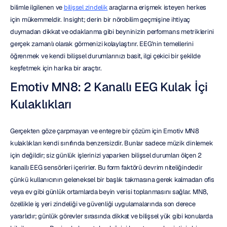
bilimle ilgilenen ve 
bilişsel zindelik
 araçlarına erişmek isteyen herkes 
için mükemmeldir. Insight; derin bir nörobilim geçmişine ihtiyaç 
duymadan dikkat ve odaklanma gibi beyninizin performans metriklerini 
gerçek zamanlı olarak görmenizi kolaylaştırır. EEG'nin temellerini 
öğrenmek ve kendi bilişsel durumlarınızı basit, ilgi çekici bir şekilde 
keşfetmek için harika bir araçtır.
Emotiv MN8: 2 Kanallı EEG Kulak İçi 
Kulaklıkları
Gerçekten göze çarpmayan ve entegre bir çözüm için Emotiv MN8 
kulaklıkları kendi sınıfında benzersizdir. Bunlar sadece müzik dinlemek 
için değildir; siz günlük işlerinizi yaparken bilişsel durumları ölçen 2 
kanallı EEG sensörleri içerirler. Bu form faktörü devrim niteliğindedir 
çünkü kullanıcının geleneksel bir başlık takmasına gerek kalmadan ofis 
veya ev gibi günlük ortamlarda beyin verisi toplanmasını sağlar. MN8, 
özellikle iş yeri zindeliği ve güvenliği uygulamalarında son derece 
yararlıdır; günlük görevler sırasında dikkat ve bilişsel yük gibi konularda 