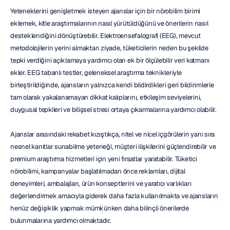
Yeteneklerini genişletmek isteyen ajanslar için bir nörobilim birimi 
eklemek, kitle araştırmalarının nasıl yürütüldüğünü ve önerilerin nasıl 
desteklendiğini dönüştürebilir. Elektroensefalografi (EEG), mevcut 
metodolojilerin yerini almaktan ziyade, tüketicilerin neden bu şekilde 
tepki verdiğini açıklamaya yardımcı olan ek bir ölçülebilir veri katmanı 
ekler. EEG tabanlı testler, geleneksel araştırma teknikleriyle 
birleştirildiğinde, ajansların yalnızca kendi bildirdikleri geri bildirimlerle 
tam olarak yakalanamayan dikkat kalıplarını, etkileşim seviyelerini, 
duygusal tepkileri ve bilişsel stresi ortaya çıkarmalarına yardımcı olabilir.
Ajanslar arasındaki rekabet kızıştıkça, nitel ve nicel içgörülerin yanı sıra 
nesnel kanıtlar sunabilme yeteneği, müşteri ilişkilerini güçlendirebilir ve 
premium araştırma hizmetleri için yeni fırsatlar yaratabilir. Tüketici 
nörobilimi, kampanyalar başlatılmadan önce reklamları, dijital 
deneyimleri, ambalajları, ürün konseptlerini ve yaratıcı varlıkları 
değerlendirmek amacıyla giderek daha fazla kullanılmakta ve ajansların 
henüz değişiklik yapmak mümkünken daha bilinçli önerilerde 
bulunmalarına yardımcı olmaktadır.