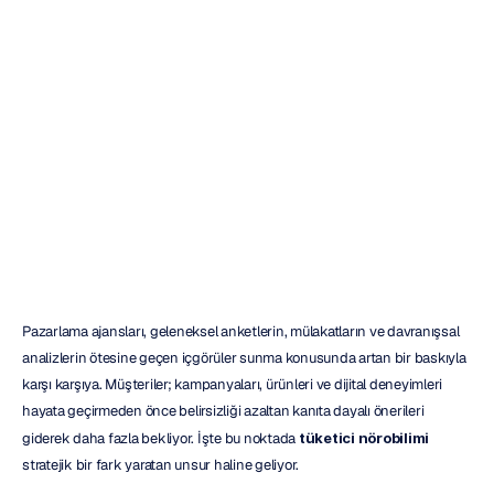
Nörobilimi
Hizmetleri
Eklemek
H.B.
Duran
Güncelleme
tarihi
17
Haz
2026
Pazarlama ajansları, geleneksel anketlerin, mülakatların ve davranışsal 
analizlerin ötesine geçen içgörüler sunma konusunda artan bir baskıyla 
karşı karşıya. Müşteriler; kampanyaları, ürünleri ve dijital deneyimleri 
hayata geçirmeden önce belirsizliği azaltan kanıta dayalı önerileri 
giderek daha fazla bekliyor. İşte bu noktada 
tüketici nörobilimi
stratejik bir fark yaratan unsur haline geliyor.