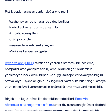
Pratik açıdan ajanslar şunları değerlendirebilir:
Yaratıcı reklam çalışmaları ve video içerikleri
Web sitesi ve uygulama deneyimleri
Ambalaj konseptleri
Ürün prototipleri
Perakende ve e-ticaret süreçleri
Marka ve kampanya ögeleri
Byrne ve ark. (2022)
 tarafından yapılan sistematik bir inceleme, 
nöropazarlama yaklaşımlarının, kendi bildirilen geri bildirimlere 
yansımayabilecek örtük bilişsel ve duygusal tepkileri yakalayabildiğini 
ortaya koydu. Ajanslar için bu ek içgörüler, yaratıcı kararları doğrulamaya 
ve yalnızca öznel yorumlara olan bağımlılığı azaltmaya yardımcı olabilir.
Birçok kuruluşun nörobilim destekli metodolojileri, 
Emotiv'in 
nöropazarlama araştırma platformu
 aracılığıyla sunulan çözümler de dahil 
olmak üzere daha geniş araştırma programlarına dahil etmesinin bir 