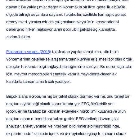
dayanır. Bu yaklaşımlar değerini korumakla birlikte, genellikle büyük 
ölçüde bilinçli beyanlara dayanır. Tüketiciler, özellikle karmaşık görsel 
deneyimleri, yaratıcı reklam çalışmalarını veya ürün konseptlerini 
değerlendirirken reaksiyonlarını doğru bir şekilde açıklamakta 
zorlanabilirler.
Plassmann ve ark. (2015)
 tarafından yapılan araştırma, nörobilim 
yöntemlerinin geleneksel araştırma teknikleriyle erişilmesi zor olan örtük 
süreçler hakkında bilgi sağlayabileceğini öne sürüyor. Bu durum ajanslar 
için, mevcut metodolojileri stratejik karar almayı destekleyen ek 
kanıtlarla tamamlama fırsatı yaratıyor.
Birçok ajans nörobilimi niş bir teklif olarak görmek yerine, onu temel bir 
araştırma yeteneği olarak konumlandırıyor. EEG, ölçülebilir veri 
içgörülerine tarafsız bir katman ekleyerek nörobilimi kullanıcı ve ürün 
araştırmalarının temel taşı haline getirir. EEG verileri; davranışsal 
analizler, anket yanıtları ve nitel geri bildirimlerle birleştirildiğinde, 
ekiplerin hedef kitlelerin içerik ve deneyimlerle gerçek zamanlı olarak 