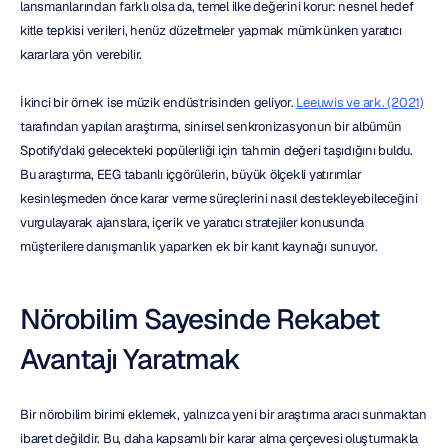
lansmanlarından farklı olsa da, temel ilke değerini korur: nesnel hedef 
kitle tepkisi verileri, henüz düzeltmeler yapmak mümkünken yaratıcı 
kararlara yön verebilir.
İkinci bir örnek ise müzik endüstrisinden geliyor. 
Leeuwis ve ark. (2021)
tarafından yapılan araştırma, sinirsel senkronizasyonun bir albümün 
Spotify'daki gelecekteki popülerliği için tahmin değeri taşıdığını buldu. 
Bu araştırma, EEG tabanlı içgörülerin, büyük ölçekli yatırımlar 
kesinleşmeden önce karar verme süreçlerini nasıl destekleyebileceğini 
vurgulayarak ajanslara, içerik ve yaratıcı stratejiler konusunda 
müşterilere danışmanlık yaparken ek bir kanıt kaynağı sunuyor.
Nörobilim Sayesinde Rekabet 
Avantajı Yaratmak
Bir nörobilim birimi eklemek, yalnızca yeni bir araştırma aracı sunmaktan 
ibaret değildir. Bu, daha kapsamlı bir karar alma çerçevesi oluşturmakla 