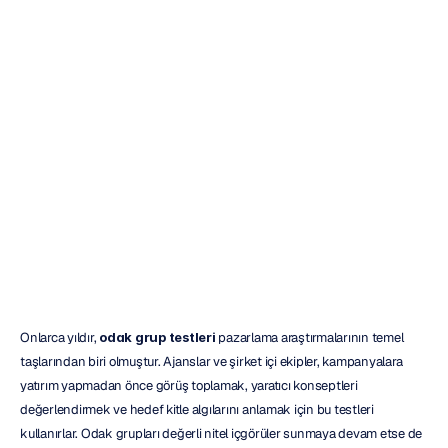
Gerçekleri
Gözden
Kaçırıyor?
H.B.
Duran
Güncelleme
tarihi
17
Haz
2026
Onlarca yıldır, 
odak grup testleri
 pazarlama araştırmalarının temel 
taşlarından biri olmuştur. Ajanslar ve şirket içi ekipler, kampanyalara 
yatırım yapmadan önce görüş toplamak, yaratıcı konseptleri 
değerlendirmek ve hedef kitle algılarını anlamak için bu testleri 
kullanırlar. Odak grupları değerli nitel içgörüler sunmaya devam etse de 