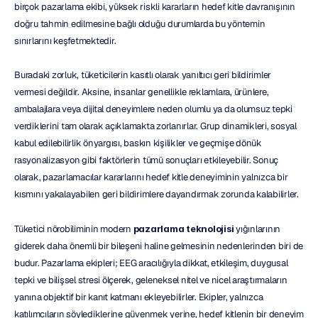
birçok pazarlama ekibi, yüksek riskli kararların hedef kitle davranışının 
doğru tahmin edilmesine bağlı olduğu durumlarda bu yöntemin 
sınırlarını keşfetmektedir.
Buradaki zorluk, tüketicilerin kasıtlı olarak yanıltıcı geri bildirimler 
vermesi değildir. Aksine, insanlar genellikle reklamlara, ürünlere, 
ambalajlara veya dijital deneyimlere neden olumlu ya da olumsuz tepki 
verdiklerini tam olarak açıklamakta zorlanırlar. Grup dinamikleri, sosyal 
kabul edilebilirlik önyargısı, baskın kişilikler ve geçmişe dönük 
rasyonalizasyon gibi faktörlerin tümü sonuçları etkileyebilir. Sonuç 
olarak, pazarlamacılar kararlarını hedef kitle deneyiminin yalnızca bir 
kısmını yakalayabilen geri bildirimlere dayandırmak zorunda kalabilirler.
Tüketici nörobiliminin modern 
pazarlama teknolojisi
 yığınlarının 
giderek daha önemli bir bileşeni haline gelmesinin nedenlerinden biri de 
budur. Pazarlama ekipleri; EEG aracılığıyla dikkat, etkileşim, duygusal 
tepki ve bilişsel stresi ölçerek, geleneksel nitel ve nicel araştırmaların 
yanına objektif bir kanıt katmanı ekleyebilirler. Ekipler, yalnızca 
katılımcıların söylediklerine güvenmek yerine, hedef kitlenin bir deneyim 