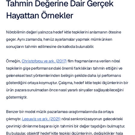
Tahmin Değerine Dair Gerçek 
Hayattan Örnekler
Nörobilimin değeri yalnızca hedef kitle tepkilerini anlamanın ötesine 
geçer. Aynı zamanda, henüz ayarlamalar yapmak mümkünken 
sonuçların tahmin edilmesine de katkıda bulunabilir.
Örneğin, 
Christoforou ve ark. (2017)
 film fragmanlarına verilen nöral 
tepkilerin gişe performansındaki önemli farklılıkları tahmin ettiğini ve 
geleneksel test yöntemlerinden belirgin şekilde daha iyi performans 
gösterdiğini ortaya koymuştur. Çalışma, hedef kitle tepki ölçümlerinin bir 
ürün pazara sunulmadan önce nasıl yararlı sinyaller sağlayabileceğini 
göstermiştir.
Benzer bir model müzik pazarlaması araştırmalarında da ortaya 
çıkmıştır. 
Leeuwis ve ark. (2021)
 nöral senkronizasyonun gelecekteki 
çevrimiçi dinlenme başarısı için tahmini bir değer taşıdığını bulmuştur. 
Bu bulgular, objektif hedef kitle tepkisi ölçümlerinin, değişiklikler hala 