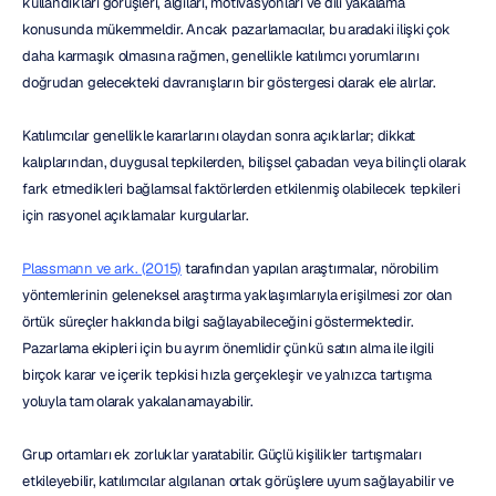
kullandıkları görüşleri, algıları, motivasyonları ve dili yakalama 
konusunda mükemmeldir. Ancak pazarlamacılar, bu aradaki ilişki çok 
daha karmaşık olmasına rağmen, genellikle katılımcı yorumlarını 
doğrudan gelecekteki davranışların bir göstergesi olarak ele alırlar.
Katılımcılar genellikle kararlarını olaydan sonra açıklarlar; dikkat 
kalıplarından, duygusal tepkilerden, bilişsel çabadan veya bilinçli olarak 
fark etmedikleri bağlamsal faktörlerden etkilenmiş olabilecek tepkileri 
için rasyonel açıklamalar kurgularlar.
Plassmann ve ark. (2015)
 tarafından yapılan araştırmalar, nörobilim 
yöntemlerinin geleneksel araştırma yaklaşımlarıyla erişilmesi zor olan 
örtük süreçler hakkında bilgi sağlayabileceğini göstermektedir. 
Pazarlama ekipleri için bu ayrım önemlidir çünkü satın alma ile ilgili 
birçok karar ve içerik tepkisi hızla gerçekleşir ve yalnızca tartışma 
yoluyla tam olarak yakalanamayabilir.
Grup ortamları ek zorluklar yaratabilir. Güçlü kişilikler tartışmaları 
etkileyebilir, katılımcılar algılanan ortak görüşlere uyum sağlayabilir ve 