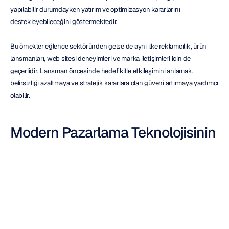
yapılabilir durumdayken yatırım ve optimizasyon kararlarını 
destekleyebileceğini göstermektedir.
Bu örnekler eğlence sektöründen gelse de aynı ilke reklamcılık, ürün 
lansmanları, web sitesi deneyimleri ve marka iletişimleri için de 
geçerlidir. Lansman öncesinde hedef kitle etkileşimini anlamak, 
belirsizliği azaltmaya ve stratejik kararlara olan güveni artırmaya yardımcı 
olabilir.
Modern Pazarlama Teknolojisinin 
Bir Parçası Olarak Tüketici 
Nörobilimi
Modern pazarlama teknolojisi, kampanya raporlaması ve müşteri 
analizlerinin çok ötesine geçmiştir. Kuruluşlar, sorunları sonradan teşhis 
etmek yerine giderek daha fazla, dijital varlıklar yayına girmeden önce 