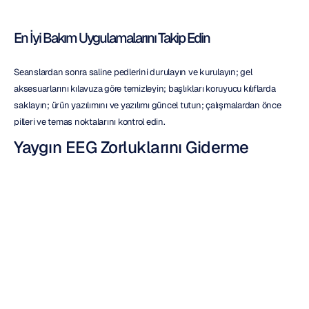
En İyi Bakım Uygulamalarını Takip Edin
Seanslardan sonra saline pedlerini durulayın ve kurulayın; gel 
aksesuarlarını kılavuza göre temizleyin; başlıkları koruyucu kılıflarda 
saklayın; ürün yazılımını ve yazılımı güncel tutun; çalışmalardan önce 
pilleri ve temas noktalarını kontrol edin.
Yaygın EEG Zorluklarını Giderme
Sinyal Kalitesini Optimize Edin
Detaylı saline ıslatması (saline pedleri) veya yeterli jel (jel başlıklar) 
uygulandığından emin olun. Doğrudan kafa derisi teması için saçları 
ayırın. Yakındaki elektriksel gürültüyü azaltın ve katılımcılardan çene/alın 
kaslarını gevşetmelerini isteyin.