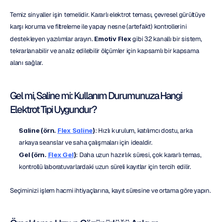
Temiz sinyaller işin temelidir. Kararlı elektrot teması, çevresel gürültüye 
karşı koruma ve filtreleme ile yapay nesne (artefakt) kontrollerini 
destekleyen yazılımlar arayın. 
Emotiv Flex
 gibi 32 kanallı bir sistem, 
tekrarlanabilir ve analiz edilebilir ölçümler için kapsamlı bir kapsama 
alanı sağlar.
Gel mi, Saline mi: Kullanım Durumunuza Hangi 
Elektrot Tipi Uygundur?
Saline (örn. 
Flex Saline
)
: Hızlı kurulum, katılımcı dostu, arka 
arkaya seanslar ve saha çalışmaları için idealdir.
Gel (örn. 
Flex Gel
)
: Daha uzun hazırlık süresi, çok kararlı temas, 
kontrollü laboratuvarlardaki uzun süreli kayıtlar için tercih edilir.
Seçiminizi işlem hacmi ihtiyaçlarına, kayıt süresine ve ortama göre yapın.