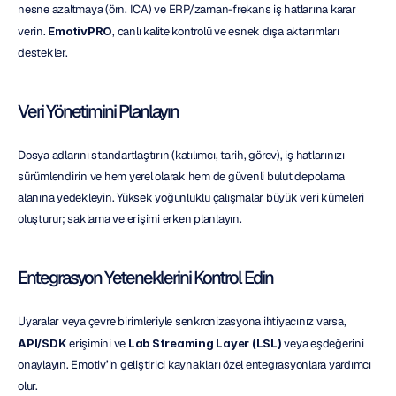
nesne azaltmaya (örn. ICA) ve ERP/zaman-frekans iş hatlarına karar 
verin. 
EmotivPRO
, canlı kalite kontrolü ve esnek dışa aktarımları 
destekler.
Veri Yönetimini Planlayın
Dosya adlarını standartlaştırın (katılımcı, tarih, görev), iş hatlarınızı 
sürümlendirin ve hem yerel olarak hem de güvenli bulut depolama 
alanına yedekleyin. Yüksek yoğunluklu çalışmalar büyük veri kümeleri 
oluşturur; saklama ve erişimi erken planlayın.
Entegrasyon Yeteneklerini Kontrol Edin
Uyaralar veya çevre birimleriyle senkronizasyona ihtiyacınız varsa, 
API/SDK
 erişimini ve 
Lab Streaming Layer (LSL)
 veya eşdeğerini 
onaylayın. Emotiv’in geliştirici kaynakları özel entegrasyonlara yardımcı 
olur.