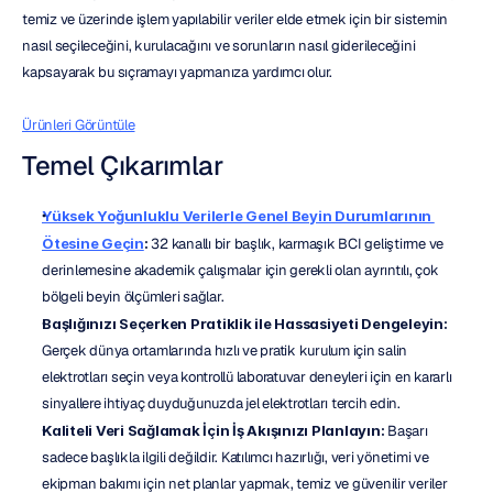
temiz ve üzerinde işlem yapılabilir veriler elde etmek için bir sistemin 
nasıl seçileceğini, kurulacağını ve sorunların nasıl giderileceğini 
kapsayarak bu sıçramayı yapmanıza yardımcı olur.
Ürünleri Görüntüle
Temel Çıkarımlar
Yüksek Yoğunluklu Verilerle Genel Beyin Durumlarının 
Ötesine Geçin
:
 32 kanallı bir başlık, karmaşık BCI geliştirme ve 
derinlemesine akademik çalışmalar için gerekli olan ayrıntılı, çok 
bölgeli beyin ölçümleri sağlar.
Başlığınızı Seçerken Pratiklik ile Hassasiyeti Dengeleyin:
Gerçek dünya ortamlarında hızlı ve pratik kurulum için salin 
elektrotları seçin veya kontrollü laboratuvar deneyleri için en kararlı 
sinyallere ihtiyaç duyduğunuzda jel elektrotları tercih edin.
Kaliteli Veri Sağlamak İçin İş Akışınızı Planlayın:
 Başarı 
sadece başlıkla ilgili değildir. Katılımcı hazırlığı, veri yönetimi ve 
ekipman bakımı için net planlar yapmak, temiz ve güvenilir veriler 