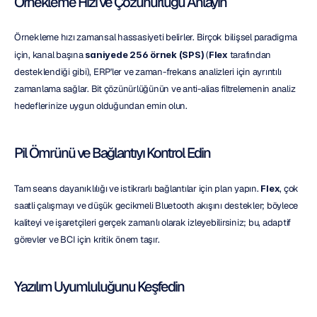
Örnekleme Hızı ve Çözünürlüğü Anlayın
Örnekleme hızı zamansal hassasiyeti belirler. Birçok bilişsel paradigma 
için, kanal başına 
saniyede 256 örnek (SPS)
 (
Flex
 tarafından 
desteklendiği gibi), ERP'ler ve zaman-frekans analizleri için ayrıntılı 
zamanlama sağlar. Bit çözünürlüğünün ve anti-alias filtrelemenin analiz 
hedeflerinize uygun olduğundan emin olun.
Pil Ömrünü ve Bağlantıyı Kontrol Edin
Tam seans dayanıklılığı ve istikrarlı bağlantılar için plan yapın. 
Flex
, çok 
saatli çalışmayı ve düşük gecikmeli Bluetooth akışını destekler; böylece 
kaliteyi ve işaretçileri gerçek zamanlı olarak izleyebilirsiniz; bu, adaptif 
görevler ve BCI için kritik önem taşır.
Yazılım Uyumluluğunu Keşfedin