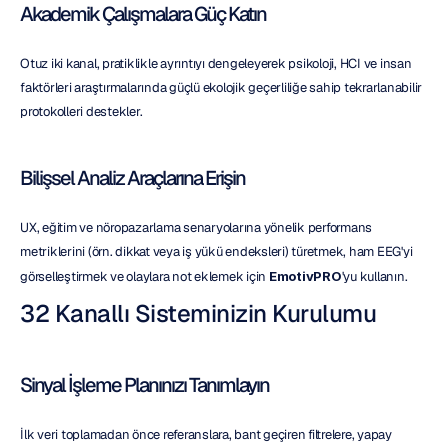
Akademik Çalışmalara Güç Katın
Otuz iki kanal, pratiklikle ayrıntıyı dengeleyerek psikoloji, HCI ve insan 
faktörleri araştırmalarında güçlü ekolojik geçerliliğe sahip tekrarlanabilir 
protokolleri destekler.
Bilişsel Analiz Araçlarına Erişin
UX, eğitim ve nöropazarlama senaryolarına yönelik performans 
metriklerini (örn. dikkat veya iş yükü endeksleri) türetmek, ham EEG'yi 
görselleştirmek ve olaylara not eklemek için 
EmotivPRO
'yu kullanın.
32 Kanallı Sisteminizin Kurulumu
Sinyal İşleme Planınızı Tanımlayın
İlk veri toplamadan önce referanslara, bant geçiren filtrelere, yapay 