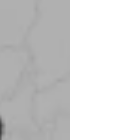
Emoti
yıllık
h
araştı
Duc
Ngo
Güncelleme
tari