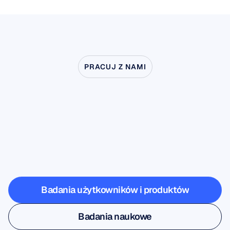
PRACUJ Z NAMI
Zobacz,
co
jest
możliwe,
gdy
neuronauka
wychodzi
poza
laboratorium
Badania użytkowników i produktów
Badania użytkowników i produktów
Badania naukowe