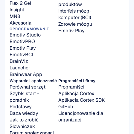
Flex 2 Gel
produktów
Insight
Interfejs mózg-
MN8
komputer (BCI)
Akcesoria
Zdrowie mózgu
OPROGRAMOWANIE
Emotiv Play
Emotiv Studio
EmotivPRO
Emotiv Play
EmotivBCI
BrainViz
Launcher
Brainwear App
Wsparcie i społeczność
Programiści i firmy
Porównaj sprzęt
Programiści
Szybki start - 
Aplikacja Cortex
poradnik
Aplikacja Cortex SDK
Podstawy
GitHub
Baza wiedzy
Licencjonowanie dla 
Jak to zrobić
organizacji
Słowniczek
Forum społeczności