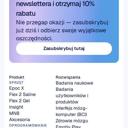
newslettera i otrzymaj 10% 
rabatu
Nie przegap okazji — zasubskrybuj 
już dziś i odbierz swoje wyjątkowe 
oszczędności.
Zasubskrybuj tutaj
Zasubskrybuj tutaj
Produkt
Rozwiązania
Badania naukowe
SPRZĘT
Epoc X
Badania 
Flex 2 Saline
użytkowników i 
Flex 2 Gel
produktów
Insight
Interfejs mózg-
MN8
komputer (BCI)
Akcesoria
Zdrowie mózgu
OPROGRAMOWANIE
Emotiv Play