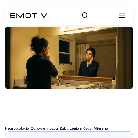
Co
powoduje
migreny
u
kobiet?
Neurobiologia
/
Zdrowie mózgu
/
Zaburzenia mózgu
/
Migrena