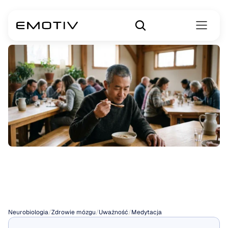
Retreat
medytacyjny
Neurobiologia
/
Zdrowie mózgu
/
Uważność
/
Medytacja