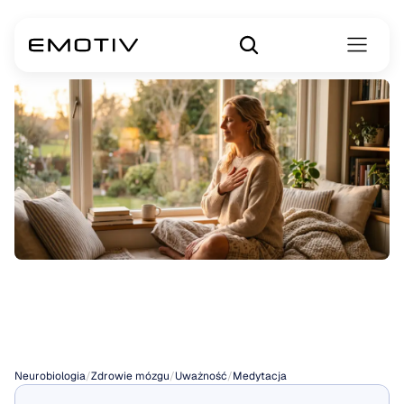
Medytacja
Miłującej
Dobroci
Neurobiologia
/
Zdrowie mózgu
/
Uważność
/
Medytacja