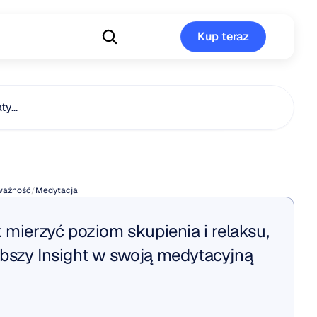
Kup teraz
Kup teraz
aty…
acja
Czakr
ważność
/
Medytacja
 mierzyć poziom skupienia i relaksu, 
bszy Insight w swoją medytacyjną 