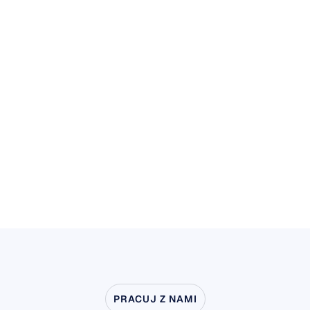
Czy zestaw słuchawkowy może być używany 
przez osoby niepełnosprawne?
Czy mogę nosić słuchawki leżąc?
Czy Emotiv EPOC+ może być używany jako 
pełnoprawne urządzenie wspierające, do 
kontrolowania wózka inwalidzkiego, 
automatyki domowej lub mentalnego pisania?
PRACUJ Z NAMI