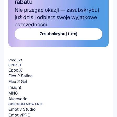
rabatu
Nie przegap okazji — zasubskrybuj 
już dziś i odbierz swoje wyjątkowe 
oszczędności.
Zasubskrybuj tutaj
Zasubskrybuj tutaj
Produkt
SPRZĘT
Epoc X
Flex 2 Saline
Flex 2 Gel
Insight
MN8
Akcesoria
OPROGRAMOWANIE
Emotiv Studio
EmotivPRO