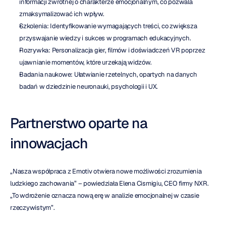
informacji zwrotnej o charakterze emocjonalnym, co pozwala 
zmaksymalizować ich wpływ.
Szkolenia: Identyfikowanie wymagających treści, co zwiększa 
przyswajanie wiedzy i sukces w programach edukacyjnych.
Rozrywka: Personalizacja gier, filmów i doświadczeń VR poprzez 
ujawnianie momentów, które urzekają widzów.
Badania naukowe: Ułatwianie rzetelnych, opartych na danych 
badań w dziedzinie neuronauki, psychologii i UX.
Partnerstwo oparte na 
innowacjach
„Nasza współpraca z Emotiv otwiera nowe możliwości zrozumienia 
ludzkiego zachowania” – powiedziała Elena Cismigiu, CEO firmy NXR. 
„To wdrożenie oznacza nową erę w analizie emocjonalnej w czasie 
rzeczywistym”.