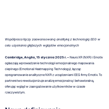
emocjonalnego
H.B.
Duran
Zaktualizowano
dnia
21
sty
2025
Współpraca łączy zaawansowaną analitykę z technologią EEG w 
celu uzyskania głębszych wglądów emocjonalnych
Cambridge, Anglia, 15 stycznia 2025 r. –
 Neuro XR (NXR) i Emotiv 
ogłaszają wprowadzenie technologii emocjonalnego mapowania 
cieplnego (Emotional Heatmapping Technology), łącząc 
oprogramowanie analityczne NXR z urządzeniami EEG firmy Emotiv. To 
partnerstwo rewolucjonizuje analizę emocjonalną i behawioralną, 
oferując wgląd w zaangażowanie użytkowników w czasie 
rzeczywistym.