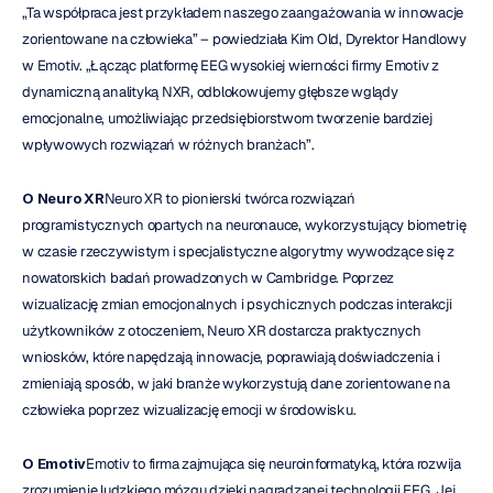
„Ta współpraca jest przykładem naszego zaangażowania w innowacje 
zorientowane na człowieka” – powiedziała Kim Old, Dyrektor Handlowy 
w Emotiv. „Łącząc platformę EEG wysokiej wierności firmy Emotiv z 
dynamiczną analityką NXR, odblokowujemy głębsze wglądy 
emocjonalne, umożliwiając przedsiębiorstwom tworzenie bardziej 
wpływowych rozwiązań w różnych branżach”.
O Neuro XR
Neuro XR to pionierski twórca rozwiązań 
programistycznych opartych na neuronauce, wykorzystujący biometrię 
w czasie rzeczywistym i specjalistyczne algorytmy wywodzące się z 
nowatorskich badań prowadzonych w Cambridge. Poprzez 
wizualizację zmian emocjonalnych i psychicznych podczas interakcji 
użytkowników z otoczeniem, Neuro XR dostarcza praktycznych 
wniosków, które napędzają innowacje, poprawiają doświadczenia i 
zmieniają sposób, w jaki branże wykorzystują dane zorientowane na 
człowieka poprzez wizualizację emocji w środowisku.
O Emotiv
Emotiv to firma zajmująca się neuroinformatyką, która rozwija 
zrozumienie ludzkiego mózgu dzięki nagradzanej technologii EEG. Jej 